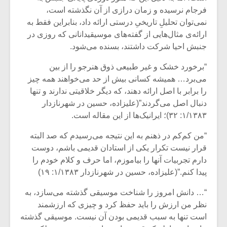
شیش و نیم»
موسیقی فی
فرجام نرسیده و زمان درازی از آن نگذشته است،
برگزار می 
نمی‌توان تحلیلِ تاریخیِ درستی ارائه داد، بنابراین فقط به
اگر نمی توانی
سکانسی به 
ارائه‌ی مثال‌هایی از گفته‌های موسیقیدانانی که روزی در
مشهورترین باشی،
موسیقی فیلم 
جنبش احیا شرکت داشتند، بسنده می‌شود.
بدنام ترین باش
“برخورد خشک و غیر طبیعی ذوق هنرجو را از بین
می‌برد… همیشه کسانی بیش از حد می‌خواهند همه چیز
را برابر با اصل ارائه دهند، که دیگر خلاقیتی ندارند و تنها
دنبال اصل می‌گردند”(علیزاده، حسین در شهرنازدار
۱/۱۳۸۳: ۳۲)؛ ایرانیک‌ها از این مقاله است.
“من کم‌کم در ذهنم به این نتیجه می‌رسیدم که صد البته
قرار نیست تکرار یکی از استادان قدیمی باشم، دوست
دارم تجربیات آنها را بیاموزم، اما حرف و کلام خودم را
پیدا کنم.”(علیزاده، حسین در شهرنازدار ۱/۱۳۸۳: ۱۹)
“… دانش امروز را شناخت موسیقی گذشته می‌سازد، به
نظر من ارزش را باید حفظ کرد و چیزی که ارزشمند
است تنها به سبب قدیمی بودن آن نیست. موسیقی گذشته