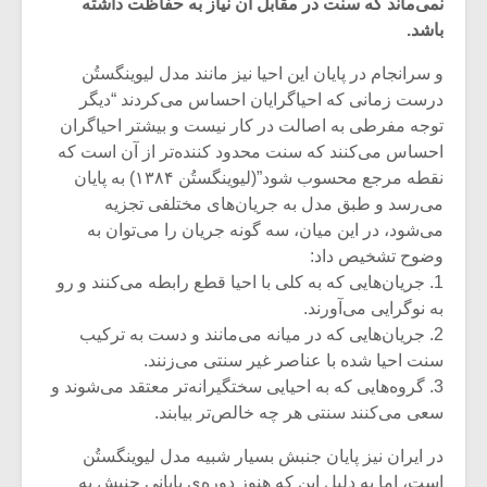
نمی‌ماند که سنت در مقابل آن نیاز به حفاظت داشته
باشد.
و سرانجام در پایان این احیا نیز مانند مدل لیوینگستُن
درست زمانی که احیا‌گرایان احساس می‌کردند “دیگر
توجه مفرطی به اصالت در کار نیست و بیشتر احیاگران
احساس می‌کنند که سنت محدود کننده‌تر از آن است که
نقطه مرجع محسوب شود”(لیوینگستُن ۱۳۸۴) به پایان
می‌رسد و طبق مدل به جریان‌های مختلفی تجزیه
می‌شود، در این میان، سه گونه جریان را می‌توان به
وضوح تشخیص داد:
1. جریان‌هایی که به کلی با احیا قطع رابطه می‌کنند و رو
به نوگرایی می‌آورند.
2. جریان‌هایی که در میانه می‌مانند و دست به ترکیب
میکلوش روژا
موریس ژار
سنت احیا شده با عناصر غیر سنتی می‌زنند.
3. گروه‌هایی که به احیایی سختگیرانه‌تر معتقد می‌شوند و
سعی می‌کنند سنتی هر چه خالص‌تر بیابند.
یادداشتی بر موسیقی
دوره آموزش
در ایران نیز پایان جنبش بسیار شبیه مدل لیوینگستُن
متن فیلم «متری
موسیقی بر
است، اما به دلیل این که هنوز دوره‌ی پایانی جنبش به