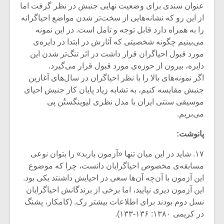
عنوان سندی برای وضعیت نهایی جنبش در نظر گرفت اما
از این رو که نشانه‌هایی از سخت‌تر شدن مواضع احیاگرانه
را به همراه دارد قابل توجه و تامل است. در این نمونه
می‌بینیم چگونه شخصیتی که آثارش در ابتدا در دایره‌ی
مورد قبول احیاگران قرار داشت در اثر تنگ‌تر شدن این
دایره، بیرون از حوزه‌ی مورد قبول قرار می‌گیرد.
اگر نمونه‌های بالا را با نظر احیاگران در سال‌های آغازین
جنبش مقایسه کنیم، به تشابه زیاد پایان کار جنبش احیای
موسیقی سنتی ایران با مدل نظری لیوینگستُن پی
می‌بریم.
پانوشت:
۱۷. شاید در این میان تنها «آزمون باربد» را بتوان نوعی
مسابقه‌ی مخصوص احیاگرایان دانست، چرا که موضوع
این آزمون با آن‌چه آن‌ها سعی در احیایش داشنتد یکی بود.
این آزمون دیری نپایید، اما برخی از برندگانش احیاگرایان
نسل دوم بودند برای اطلاعات بیشتر رک. (کامکار، پشنگ
در کریمی ۱۳۸۰: ۱۳۶-۱۳۳).