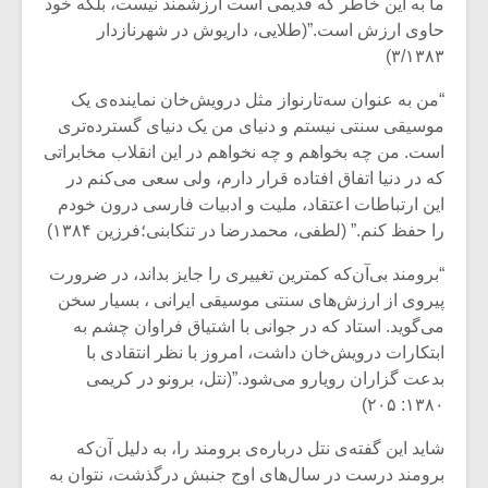
ما به این خاطر که قدیمی است ارزشمند نیست، بلکه خود
حاوی ارزش است.”(طلایی، داریوش در شهرنازدار
۳/۱۳۸۳)
“من به عنوان سه‌‌تارنواز مثل درویش‌خان نماینده‌ی یک
موسیقی سنتی نیستم و دنیای من یک دنیای گسترده‌تری‌
است. من چه بخواهم و چه نخواهم در این انقلاب مخابراتی
که در دنیا اتفاق افتاده قرار دارم، ولی سعی می‌کنم در
این ارتباطات اعتقاد، ملیت و ادبیات فارسی درون خودم
را حفظ کنم.” (لطفی، محمدرضا در تنکابنی؛فرزین ۱۳۸۴)
“برومند بی‌آن‌که کمترین تغییری را جایز بداند، در ضرورت
پیروی از ارزش‌های سنتی موسیقی ایرانی ، بسیار سخن
می‌گوید. استاد که در جوانی با اشتیاق فراوان چشم به
ابتکارات درویش‌خان داشت، امروز با نظر انتقادی با
بدعت گزاران رویارو می‌شود.”(نتل، برونو در کریمی
۱۳۸۰: ۲۰۵)
شاید این گفته‌ی نتل درباره‌ی برومند را، به دلیل آن‌که
برومند درست در سال‌های اوج جنبش درگذشت، نتوان به