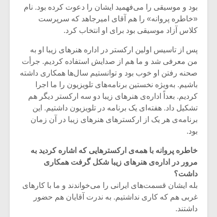
شیش و نیم»
موسی
بود و موسیقی را می‌فهمید ایشان را دعوت کرده بود. نام
برگز
«خاطره پروانه» را هم آقای امیرجاهد که سرپرست
کلاس آزاد موسیقی بود برای او انتخاب کرد.
اگر نمی توانی
سکانس
مشهورترین باشی،
موسیق
پس از تاسیس اولین ارکستر در اداره هنرهای زیبا او به
بدنام ترین باش
من معرفی شد و ما هم از صدایش استفاده کردیم. جرأت
صحنه رفتن او خوب بود و توانستیم سال‌ها همکاری داشته
باشیم. به‌ویژه نخستین برنامه‌های تلویزیون را ما اجرا
کردیم. بعداً اداره‌ی هنرهای زیبا دو سه ارکستر دیگر هم
تشکیل داد. هفته‌ای یک برنامه در تلویزیون داشتیم. این
برنامه‌ی هر یک از ارکسترهای هنرهای زیبا در آن زمان
بود.
خاطره پروانه با همه‌ی ارکسترهایی که اشاره کردید به
مرور در اداره‌ی هنرهای زیبا شکل گرفت همکاری
داشت؟
بله ایشان قسمت‌های ایرانی را می‌خواندند و ما با کارهای
غربی هم که کاری نداشتیم. به ندرت آقایان هم حضور
داشتند.