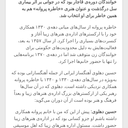
خوانندگان دوره‌ی قاجار بود که در جوانی بر اثر بیماری
سل درگذشت و عنوان هنری «خاطره‌ پروانه» هم به
همین خاطر برای او انتخاب شد.
خاطره پروانه از سال‌های میانی دهه‌ی ۱۳۳۰ همکاری
خود را با ارکسترهای اداره‌ی هنرهای زیبا آغاز و
کنسرت‌های بسیاری را اجرا کرد. از سال ۱۳۵۷ به بعد،
فعالیت‌هایش به دلیل محدودیت‌های حکومتی برای
خوانندگان زن متوقف شد اما در دهه‌ی ۱۳۷۰ برنامه‌هایی
را تنها با حضور خانم‌ها اجرا کرد.
حسین دهلوی آهنگساز ایرانی از جمله آهنگسازانی بوده که
به‌ویژه در سال‌های دهه‌ی ۱۳۳۰ و ۱۳۴۰ با خاطره پروانه
همکاری نزدیکی داشته است. دهلوی که در آن سال‌ها
میکلوش روژا
موری
رهبر یکی از ارکسترهای بزرگ اداره‌ی هنرهای زیبا و بعداً
فرهنگ و هنر بوده است از آن دوران می‌گوید:
حسین دهلوی:
پیش از این که من با خانم پروانه همکاری
یادداشتی بر موسیقی
دوره 
داشته باشم او جزو کسانی بود که در اداره‌ی هنرهای زیبا
متن فیلم «متری
موسی
حضور داشت. مسئول اداره هنرهای زیبا که اهل موسیقی