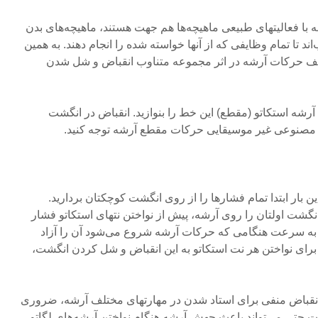
ه با فعالیتهای طبیعی ماهیچه‌ها هم جهت هستند، ماهیچه‌های بدن
د تا تمام وظایفی که از آنها خواسته شده را انجام دهند. به همین
تلف حرکات آرشه در اثر مجموعه متناوب انقباض و شل شدن
 بار با آرشه استکاتو (مقطع) این خط را بنوازید. انقباض در انگشت
 مصنوعی غیر موسیقایی حرکات مقطع آرشه توجه کنید.
ال ۲ را بنوازید. این بار ابتدا تمام فشارها را از روی انگشت کوچکتان بردارید.
نگشت اولتان را روی آرشه، پیش از نواختن نتهای استکاتو فشار
 و به سرعت هنگامی که حرکات آرشه شروع می‌شود آن را آزاد
 برای نواختن هر نت استکاتو به این انقباض و شل کردن انگشت،
 انقباض منفی برای استاد شدن در مهارتهای مختلف آرشه، ضروری
 حتی می‌تواند باعث جهش آرشه هنگام نواختن آرشه‌های لگاتو