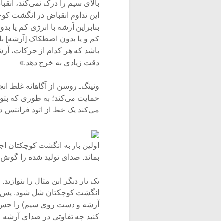
بالای سیم را درک نمی‌کند، انقب
این تداوم انقباض در انگشت کوچک
بنابراین آرشه با انرژی کم یا ب
کم و یا بدون اصطکاک [آرشه] با
باشد که هر کدام از حرکات، آر
دقت زیادی به خرج دهد.»
ونینگ‌ـ روسن از آگاهانه غلط ان
حمایت می‌کند؛ به طوری که بتوانی
می‌کند یک خط از اتود فرانتس دلفا
اولین بار به انگشت کوچکتان اج
بماند. صدای تولید شده را گوش 
یک بار دیگر این مثال را بنوازید
انگشت کوچکتان شل شود. پس وز
آرشه و دست روی سیم) را حس ک
کنید چه تفاوتی در صدای آرشه