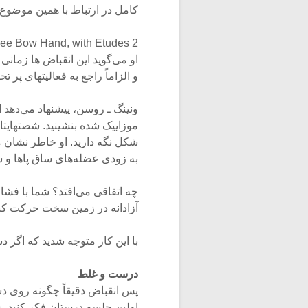
کامل در ارتباط با همین موضوع
– Free Bow Hand, with Etudes 2
او می‌گوید این انقباض ها زم
و الزاماً راجع به فعالیتهای پر 
ونینگ ـ روسن، پیشنهاد می‌دهد 
موزاییک شده بنشینید. شصتهایتان
شکل نگه دارید. او خاطر نشان می
به زودی عضله‌های ساق پاها و 
چه اتفاقی می‌افتد؟ شما با فشار 
آزادانه در زمین سخت حرکت کند؛
با این کار متوجه شدید که اگر 
درست و غلط
پس انقباض دقیقاً چگونه روی دس
اولین جلسه درستان فکر کنید، ز