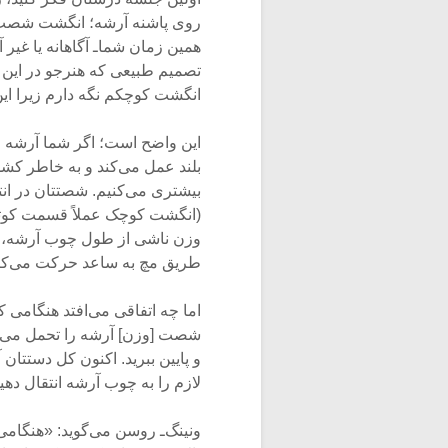
روی پاشنه آرشه؛ انگشت شصت در
همین زمان شماـ آگاهانه یا غیر 
تصمیم طبیعی که هنرجو در این م
انگشت کوچکم نگه دارم زیرا ا
این واضح است؛ اگر شما آرشه را
بلند عمل می‌کند و به خاطر کش
بیشتری می‌کنیم. شصتتان در انته
(انگشت کوچک عملاً قسمت کوتاه
وزن ناشی از طول چوب آرشه، تح
طریق مچ به ساعد حرکت می‌کند
اما چه اتفاقی می‌افتد هنگامی 
شصت [وزن] آرشه را تحمل می‌کند 
و پایین ببرید. اکنون کل دستتا
لازم را به چوب آرشه انتقال دهی
ونینگ‌ـ روسن می‌گوید: «هنگا