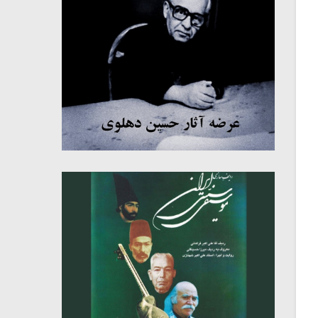
میکلوش روژا
موریس ژار