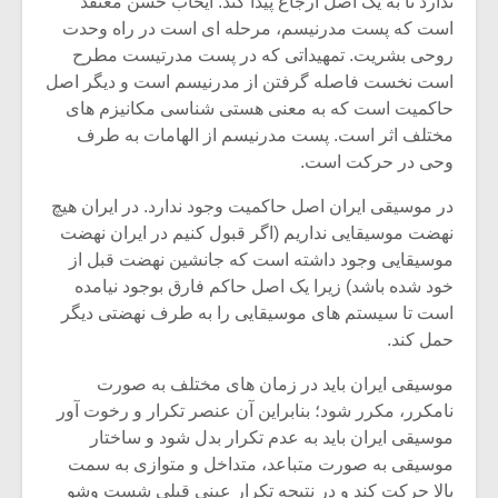
ندارد تا به یک اصل ارجاع پیدا کند. ایحاب حسن معتقد
است که پست مدرنیسم، مرحله ای است در راه وحدت
روحی بشریت. تمهیداتی که در پست مدرتیست مطرح
است نخست فاصله گرفتن از مدرنیسم است و دیگر اصل
حاکمیت است که به معنی هستی شناسی مکانیزم های
مختلف اثر است. پست مدرنیسم از الهامات به طرف
وحی در حرکت است.
در موسیقی ایران اصل حاکمیت وجود ندارد. در ایران هیچ
نهضت موسیقایی نداریم (اگر قبول کنیم در ایران نهضت
موسیقایی وجود داشته است که جانشین نهضت قبل از
خود شده باشد) زیرا یک اصل حاکم فارق بوجود نیامده
است تا سیستم های موسیقایی را به طرف نهضتی دیگر
حمل کند.
میکلوش روژا
موریس ژار
موسیقی ایران باید در زمان های مختلف به صورت
نامکرر، مکرر شود؛ بنابراین آن عنصر تکرار و رخوت آور
موسیقی ایران باید به عدم تکرار بدل شود و ساختار
یادداشتی بر موسیقی
دوره آموزش
موسیقی به صورت متباعد، متداخل و متوازی به سمت
متن فیلم «متری
موسیقی بر
بالا حرکت کند و در نتیجه تکرار عینی قبلی شست وشو