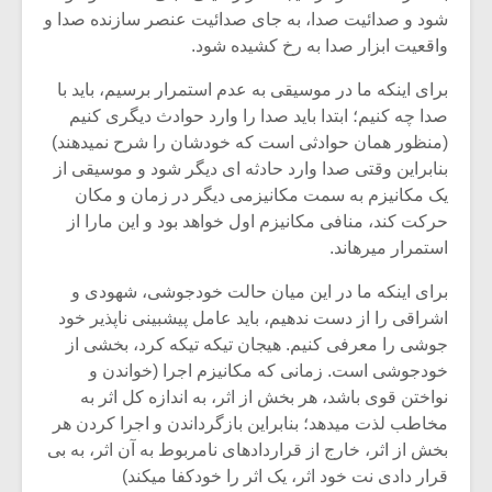
شیش و نیم»
موسیقی فی
شود و صدائیت صدا، به جای صدائیت عنصر سازنده صدا و
برگزار می 
واقعیت ابزار صدا به رخ کشیده شود.
اگر نمی توانی
سکانسی به 
برای اینکه ما در موسیقی به عدم استمرار برسیم، باید با
مشهورترین باشی،
موسیقی فیلم 
بدنام ترین باش
صدا چه کنیم؛ ابتدا باید صدا را وارد حوادث دیگری کنیم
(منظور همان حوادثی است که خودشان را شرح نمیدهند)
بنابراین وقتی صدا وارد حادثه ای دیگر شود و موسیقی از
یک مکانیزم به سمت مکانیزمی دیگر در زمان و مکان
حرکت کند، منافی مکانیزم اول خواهد بود و این مارا از
استمرار میرهاند.
برای اینکه ما در این میان حالت خودجوشی، شهودی و
اشراقی را از دست ندهیم، باید عامل پیشبینی ناپذیر خود
جوشی را معرفی کنیم. هیجان تیکه تیکه کرد، بخشی از
خودجوشی است. زمانی که مکانیزم اجرا (خواندن و
نواختن قوی باشد، هر بخش از اثر، به اندازه کل اثر به
مخاطب لذت میدهد؛ بنابراین بازگرداندن و اجرا کردن هر
بخش از اثر، خارج از قراردادهای نامربوط به آن اثر، به بی
قرار دادی نت خود اثر، یک اثر را خودکفا میکند)