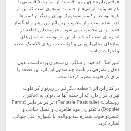
«رقص دایره» چهارمین قسمت از سوئیت ۵ قسمتی با
نام «سوئیت ایرانی» از حشمت سنجری است که این اثر
بارها توسط ارکستر سمفونیک تهران و دیگر ارکسترها
اجرا شده است و از محبوب ترین آثار این رهبر و آهنگساز
فقید ایرانی محسوب می شود. محبوبیت این قطعه در
اندازه ای است که چند بار این اثر توسط آنسامبل های
سازهای محلی اروپایی و کوئینتت سازهای کلاسیک تنظیم
و اجرا شده است.
امیرآهنگ که خود از شاگردان سنجری بوده است، بدون
دخل و تصرفی در بافت چندصدایی این اثر، این قطعه را
برای کر فلوت تنظیم کرده است.
در کنار این اثر ۹ قطعه دیگر نیز در رپرتوار کر فلوت
میکلوش روژا
موریس ژار
تهران قرار دارد که از جمله آنها می توان به «فانتزی
روستایی» (Fantasie Pastoralle) اثر فرانتز داپلر (Farntz
Doppler) با تکنوازی مونا طاهریان و عسل حناچی و
کنسرتو فلوت شماره سه ویوالدی با تکنوازی علی چوپانی
یادداشتی بر موسیقی
دوره آموزش
اشاره کرد.
متن فیلم «متری
موسیقی بر