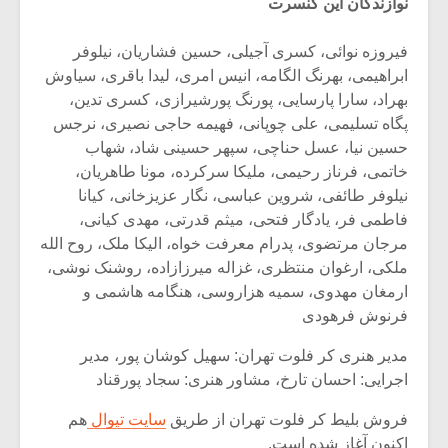
نوازندگان این کنسرت
فیروزه نوائی، کسری آجیلی، حسین فشاریان، نیلوفر
ابراهیمی، بهرنگ الگامه، انیس امری، لیدا باقری، سیاوش
بهراد، سارا پارسایی، پورنگ پورشیرازی، کسری تدین،
پگاه تسلیمی، علی چوپانی، فهیمه حاجی نصیری، نرجس
حسین نیا، عسل حناچی، سپهر حسینی شاد، شهاب
خاتمی، فرناز رحیمی، ملیکا سرکرده، مونا طاهریان،
نیلوفر طائفی، شروین عباسی، نگار عزیزخانی، کیانا
فاطمی فر، یادگار فتحی، میثم قدرتی، مهدی کیانی،
مرجان مرتضوی، پدرام معرفت خواه، الیکا ملک، روح الله
ملکی، ارغوان منتظری، غزاله میرزازاده، روشنک نوشی،
ارمغان مهدوی، سمیه هزاروسی، هنگامه هاشمی و
فرنوش فرهودی
مدیر هنری کر فلوت تهران: سهیل کوشان پور، مدیر
اجرایی: احسان تارخ، مشاور هنری: سجاد پورقناد
فروش بلیط کر فلوت تهران از طریق
سایت تیوال
هم
اکنون آغاز شده است.