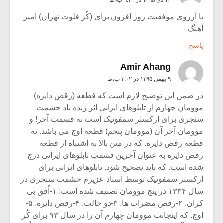
با آرزوی موفقیت روز افزون برای (کُر فلوت تهران) امیر
آهنگ
پاسخ
Amir Ahang
۹ بهمن ۱۳۹۵ در ۳:۰۲ ب٫ظ
در ضمن این توضیح لازم است که قطعه (رقص دایره)
موومان چهارم از تابلوهای ایرانی اثر زنده یاد حشمت
سنجری برای ارکستر سمفونیک است نه قسمت آخر! و
موومان آخر آن (موومان پنجم) قطعه اوج می باشد. نه
قطعه رقص دایره. که در متن بالا به اشتباه از قطعه
رقص دایره به عنوان آخرین قسمتِ تابلوهای ایرانی درج
شده است. که باید تصحیح شود. تابلوهای ایرانی برای
ارکستر سمفونیک توسط استاد عزیزم حشمت سنجری در
سال ۱۳۳۴ در پنج موومان تصنیف شده است: ۱-اُفق بی
کران. ۲-رقص مضراب ها. ۳-دو حالت. ۴-رقص دایره. ۵-
اوج. که اینجانب موومان چهارم آن را در سال ۹۳ برای کُر