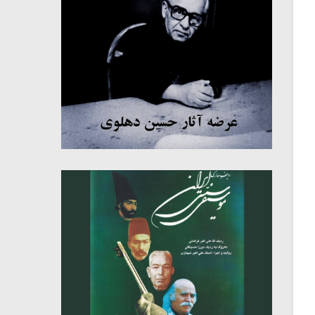
میکلوش روژا
موریس ژار