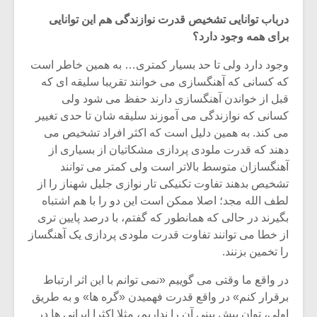
درباب توانایی تشخیص قدرت نوازندگی هم این توانایی
برای همه وجود دارد؟
وجود دارد ولی تا حد بسیار کمتری… به همین خاطر است
که کسانی که آهنگسازی می خوانند تقریبا سلیقه ای که
قبل از خواندن آهنگسازی دارند حفظ می شود ولی
کسانی که نوازندگی می آموزند سلیقه شان تا حدی تغییر
می کند. به همین دلیل است که اکثر افراد تشخیص می
دهند که قدرت ملودی پردازی مشکاتیان از بسیاری از
آهنگسازان متوسط بالاتر است ولی کمتر می توانند
تشخیص بدهند تفاوت تکنیکی تار نوازی جلیل شهناز را از
لطف الله مجد؛ اصلا ممکن است این دو را با هم اشتباه
بگیرند در حالی که همانطور که گفتم، با درصد پایین تری
میکلوش روژا
موریس ژار
از خطا می توانند تفاوت قدرت ملودی پردازی یک آهنگساز
را تخمین بزنند.
در واقع ما وقتی می گوییم «نمی توانم با این اثر ارتباط
یادداشتی بر موسیقی
دوره آموزش
برقرار کنم» در واقع قدرت فهمیدن «گره ها» و به طریق
متن فیلم «متری
موسیقی بر
اولی، توان پیش بینی آن را نداریم، مثلا اکثرا ایرانی ها در