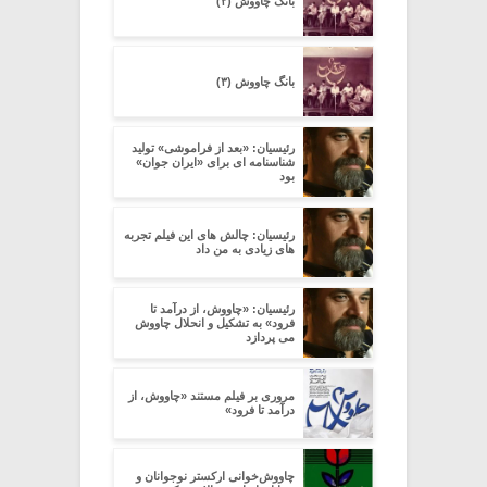
بانگ چاووش (۲)
بانگ چاووش (۳)
رئیسیان: «بعد از فراموشی» تولید
شناسنامه ای برای «ایران جوان»
بود
رئیسیان: چالش های این فیلم تجربه
های زیادی به من داد
رئیسیان: «چاووش، از درآمد تا
فرود» به تشکیل و انحلال چاووش
می پردازد
مروری بر فیلم مستند «چاووش، از
درآمد تا فرود»
چاووش‌خوانی ارکستر نوجوانان و