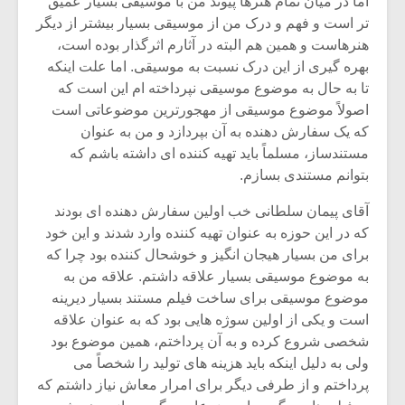
اما در میان تمام هنرها پیوند من با موسیقی بسیار عمیق
تر است و فهم و درک من از موسیقی بسیار بیشتر از دیگر
هنرهاست و همین هم البته در آثارم اثرگذار بوده است،
بهره گیری از این درک نسبت به موسیقی. اما علت اینکه
تا به حال به موضوع موسیقی نپرداخته ام این است که
اصولاً موضوع موسیقی از مهجورترین موضوعاتی است
که یک سفارش دهنده به آن بپردازد و من به عنوان
مستندساز، مسلماً باید تهیه کننده ای داشته باشم که
بتوانم مستندی بسازم.
آقای پیمان سلطانی خب اولین سفارش دهنده ای بودند
که در این حوزه به عنوان تهیه کننده وارد شدند و این خود
برای من بسیار هیجان انگیز و خوشحال کننده بود چرا که
به موضوع موسیقی بسیار علاقه داشتم. علاقه من به
میکلوش روژا
موریس ژار
موضوع موسیقی برای ساخت فیلم مستند بسیار دیرینه
است و یکی از اولین سوژه هایی بود که به عنوان علاقه
شخصی شروع کرده و به آن پرداختم، همین موضوع بود
ولی به دلیل اینکه باید هزینه های تولید را شخصاً می
یادداشتی بر موسیقی
دوره آموزش
پرداختم و از طرفی دیگر برای امرار معاش نیاز داشتم که
متن فیلم «متری
موسیقی بر