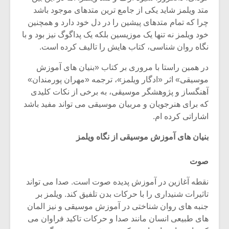
شیش و نیم»
موسیقی فی
متد ویلمز شاید یکی از جامع ترین متدهای موجود باشد
برگزار می 
چرا که تمام متدهای پیشین را در دل خود دارد و همچنین
اگر نمی توانی
سکانسی به 
خود ویلمز نه تنها یک موزیسین بلکه یک پداگوگ نیز بود و با
مشهورترین باشی،
موسیقی فیلم 
نگاه روان شناسی، کتاب هایش را تالیف کرده است.
بدنام ترین باش
در همین راستا با مروری بر کتاب «بنیان های آموزش
موسیقی» اثر «ادگار ویلمز»، ترجمه «مهران پورمندان»
آهنگساز و پژوهشگر موسیقی، به برخی از نکات کلیدی
که برای هنرجویان و مربیان موسیقی می تواند مفید باشد
اشاراتی کرده ام.
بنیان های آموزش موسیقی از نگاه ویلمز
صوت
نقطه آغازین در آموزش پدیده صوت است. صدا می تواند
تاثیرات شنیداری را با حرکات بدن تلفیق کند. ویلمز بر
جنبه های روان شناختی در آموزش موسیقی و نیز المان
های طبیعی انسان مانند صدا و حرکات تاکید فراوان می