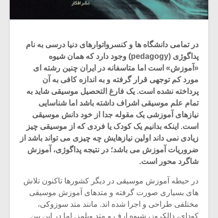
در تمامی دانشگاه ها و کنسرواتوارهای دنیا درسی به نام
پداگوژی (pedagogy) وجود دارد که همان شیوه
«آموزش» است اما متاسفانه در ایران چنین رشته ای
مورد کم توجهی قرار گرفته و به اندازه کافی به آن
پرداخته نشده است. یک فارغ التحصیل موسیقی شاید به
تمام علم موسیقی اشراف داشته باشد اما شناسایی
نیازهای آموزشی یک مقوله جدا از خود دانش موسیقی
است. اینکه بدانیم یک کودک یا فردی که از موسیقی چیز
زیادی نمی داند اولین نیازهایش چه چیزی می تواند باشد از
ضروریات آموزش می باشد؛ در نتیجه پداگوژی، آموزش
میکلوش روژا
موریس ژار
شاگرد محور است.
در حیطه آموزش موسیقی در دیگر کشورها تاکنون تلاش
های بسیاری صورت گرفته و متدهای آموزش موسیقی
یادداشتی بر موسیقی
دوره آموزش
مختلفی طراحی و اجرا شده اند. مانند متد سوزوکی،
متن فیلم «متری
موسیقی بر
کودای، دالکروز، شیوه ارف و متد ویلمز. اما در این بین