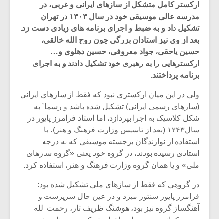
ارکستر کامل متشکل از سازهای ایرانی و غربی، در
مدرسه عالی موسیقی خود در سال ۱۳۰۳ در تهران
تشکیل داد و به ضبط و اجرای برنامه های زیادی دست زد.
بعد از وی نیز استادان بزرگی چون روح الله خالقی،
حسین یاحقی، جواد معروفی، حسین دهلوی و…
ارکسترهایی را به رهبری خود تشکیل دادند و به اجرای
برنامه پرداختند.
ولی در این میان ارکستری نبود که فقط از سازهای ایرانی
(سازهای رسمی ایرانی) تشکیل شده باشد و رسما” به
شکل کلاسیک به اجرا بپردازد، اما استاد فرامرز پایور در
سال۱۳۴۳ (بعد از تاسیس وزارت فرهنگ و هنر)، با
استفاده از نوازندگان برجسته موسیقی که به درجه
میکلوش روژا
موریس ژار
استادی رسیده بودند، در گروه خود یعنی «گروه سازهای
ملی» و یا همان گروه وزارت فرهنگ و هنر، استفاده کرد.
در گروهی که فقط از سازهای ملی تشکیل شده بود:
فرامرز پایور سنتور میزد و در عین حال سرپرست و
یادداشتی بر موسیقی
دوره آموزش
آهنگساز گروه نیز بود، هوشنگ ظریف تار، رحمت الله
متن فیلم «متری
موسیقی بر