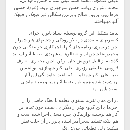
بدیعی کمانچه، محمد اسماعیلی تمبک، حسن ناهید نی،
شیش و نیم»
موسیقی فی
برگزار می 
محمد دلنوازی رباب، حسن منوچهری بربط (عود)، حسین
فرهادپور، پروین صالح و پروین شکالور نیز قیچک و قیچک
اگر نمی توانی
سکانسی به 
آلتو مینواختند.
مشهورترین باشی،
موسیقی فیلم 
بدنام ترین باش
پیامد تشکیل این گروه بوسیله استاد پایور، اجرای
کنسرتهای متعددی در تالار رودکی و جشنهای هنر شیراز،
اجرا در سری برنامه های گلها با همکاری خوانندگانی چون
محمدرضا شجریان و عبدالوهاب شهیدی، ضبط آثار اساتید
گذشته از قبیل درویش خان، رکن الدین مختاری، عارف
قزوینی، علینقی وزیری، علی اکبر شهنازی، ابوالحسن
صبا، علی اکبر شیدا و… که باعث جاودانگی این آثار
ارزشمند شد و همینطور ضبط آثار زیبا و به یاد ماندنی
استاد پایور بود.
در این میان تقریبا نمیتوان قطعه یا آهنگ خاصی را از
اجراهای این گروه بهتر از دیگری دانست چون تمام این
آثار هم بوسیله نوازندگان چیره دستی اجرا شده است و
هم اینکه تنظیم سحرآمیز استاد پایور در آن جلب نظر
میکند؛ ولی قطعاتی چون: رنگ