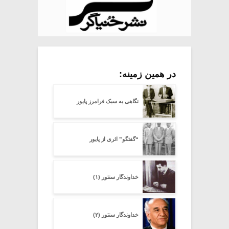
در همین زمینه:
نگاهی به سبک فرامرز پایور
“گفتگو” اثری از پایور
خداوندگار سنتور (۱)
خداوندگار سنتور (۲)