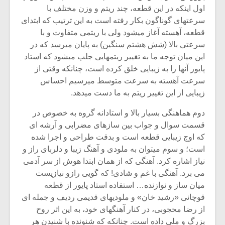
اول اینکه در این قطعه، چند ریتم و وزن مختلف با
سرعتهای گوناگون بکار رفته است به این ترتیب که ابتدای
قطعه، آهسته آغاز میشود ولی با ریتمی متفاوت و با
سرعتی بالا (شش هشتم سنگین) به پایان میرسد که در
این میان توجه ما به تغییر ریتمهایی جلب میشود که استاد
پایور آنها را به زیبایی خلق کرده است، چنانکه وقتی از
سرعت آهسته به سرعت متوسط میرسیم احساس
زیبایی از این تغییر ریتم به ما دست میدهد.
دوم هماهنگی بسیار بالا و استادانه گروه به خصوص در
قسمت سوال و جواب بین سازهای مضرابی و آرشه ای
که اوج زیبایی قطعه است و بدقت طراحی و اجرا شده
است؛ و سوم میتوان به ملودی و آهنگ زیبا و دلربای راز و
نیاز اشاره کرد. آهنگی که از همان ابتدا هوش از سر آدمی
می برد. آهنگی با غم و شادی! که گویی رازو نیازیست
میان ساز و نوازنده… استفاده استاد پایور از قطعه
قوچانی «رشید خان» و ملودیهای قدیمی ردیف و جمله ای
از رضا محجوبی، در کنار آهنگهای خود، به این اثر روح
بزرگ و ملی داده است. چنانکه که شنونده با شنیدن هر