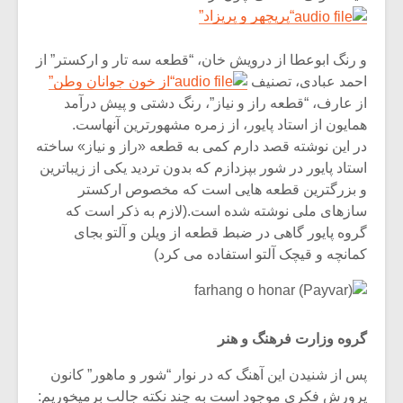
“پریچهر و پریزاد”
و رنگ ابوعطا از درویش خان، “قطعه سه تار و ارکستر” از
احمد عبادی، تصنیف
“از خون جوانان وطن”
از عارف، “قطعه راز و نیاز”، رنگ دشتی و پیش درآمد
همایون از استاد پایور، از زمره مشهورترین آنهاست.
در این نوشته قصد دارم کمی به قطعه «راز و نیاز» ساخته
استاد پایور در شور بپزدازم که بدون تردید یکی از زیباترین
و بزرگترین قطعه هایی است که مخصوص ارکستر
سازهای ملی نوشته شده است.(لازم به ذکر است که
گروه پایور گاهی در ضبط قطعه از ویلن و آلتو بجای
کمانچه و قیچک آلتو استفاده می کرد)
گروه وزارت فرهنگ و هنر
پس از شنیدن این آهنگ که در نوار “شور و ماهور” کانون
پرورش فکری موجود است به چند نکته جالب برمیخوریم: