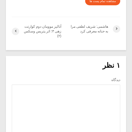
مشاهده تمام پست ها
هاشمی: شریف لطفی مرا
آنالیز موومان دوم کوارتت
به حنانه معرفی کرد
زهی ۳؛ اثر پتریس وسکس
(۲)
۱ نظر
دیدگاه