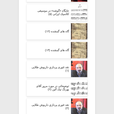
جایگاه «گوشه» در موسیقی
کلاسیک ایرانی (۵)
گاه های گمشده (۱۲)
گاه های گمشده (۱۳)
نقد تئوری پردازیِ داریوش طلایی
(۱)
توضیحاتی در مورد مرور آقای
بهرنگ نیک آئین (۲)
نقد تئوری پردازیِ داریوش طلایی
(۲)