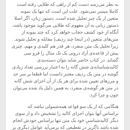
به نظر می‌رسد دست کم از راهی که طلایی رفته است
کاملا میسر نمی‌شود. علت این است که تنها یک نمونه
متعین از یک چیز تحلیل شده است. دستور زبان، اگر اصلا
دستور زبانی به آن مفهوم که طلایی می‌گوید موجود باشد،
آنگاه از خود کشف حجاب خواهد کرد که چند نمونه از
متن‌های متعین (در اینجا چند ردیف) مقابله و تحلیل شوند.
زیرا تحلیل یک متن منفرد، هر قدر هم کلیدی و مهم، چیزی
بیش از قاعده‌ی آزاد درونی یک تک مثال را فرو نمی
گشاید. در کتاب حاضر شاید بتوان دسته‌بندی
کالبدشناسانه‌ی شش گانه را به اعتبار بررسی تعداد زیادی
گوشه در متن یک ردیف معتبر دانست اما قطعا بر سر حد
و مرزهای تعیین شده برای هر یک از آن اجزای شش گانه
در متن هر گوشه‌ی منفرد، به همین دلیل یاد شده می‌توان
میکلوش روژا
موریس ژار
چون و چرا کرد.
هنگامی که از یک سو قواعد همه‌شمولی نباشد که
براساس آنها بتوان اجزای کالبد را تشخیص داد و از سوی
یادداشتی بر موسیقی
دوره آموزش
دیگر کالبدشناسیِ خود یک متن تنها براساس خودش انجام
متن فیلم «متری
موسیقی بر
شده باشد ناگزیر در تقطیعی که برمی‌آید عوامل دیگری بر