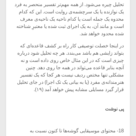
شیش و نیم»
موسیقی فی
تحلیل چیره می‌شود. از همه مهم‌تر تفسیر منحصر به فرد
برگزار می 
یک نوازنده یا یک سرچشمه‌ی روایت است. این که کدام
اگر نمی توانی
سکانسی به 
محدوه یک جمله است یا کدام ناحیه یک ناحیه‌ی معرف
مشهورترین باشی،
موسیقی فیلم 
است و مانند آن، به یک اجرای ثبت شده یا معتبرِ شناخته
بدنام ترین باش
شده محدود خواهد شد.
در اینجا خصلت توصیفی کار راه بر کشف قاعده‌ای که
بتواند زایشی هم باشد می‌بندد. هر چه تحلیل شود درباره‌
چیزی است که در این مثال خاص روی داده است و نه
آنچه بنابر قاعده می‌تواند در همه جا روی دهد. چنین
مشکلی تنها مختص ردیف نیست هر کجا که یک تفسیر
هنرمندانه‌ی مفرد (یا به بیانی یک تک اجرا) در جای تحلیل
قرار گیرد مسایلی مشابه پیش خواهد آمد (۱۹).
پی نوشت
18- محتوای موسیقایی گوشه‌ها تا کنون نسبت به