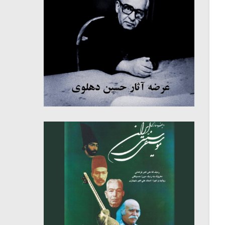
میکلوش روژا
موریس ژار