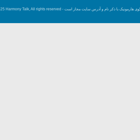
وی هارمونیک با ذکر نام و آدرس سایت مجاز است -
5 Harmony Talk, All rights reserved.