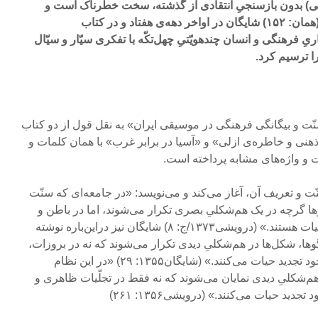
ی) بدون بازسنجیِ انتقادی از گذشته، سخت خطرناک است و
می‌تواند به لغزش منجر شود.» (همان: ۱۵۲) شایگان در اواخر دهه‌ی هفتاد و در کتاب
ِ فرهنگی و انسان چندهویّتیِ چهل‌تکّه با تفکری سیّار و سیّال
ا ترسیم کرد.
 و بیگانگی فرهنگی در موسیقی ایران» به نقل قول از دو کتاب
نی و خاطره‌ی ازلی» و «آسیا در برابر غرب» با همان کلمات و
ات و واژه‌های مشابه پرداخته است.
ت و تعریف آن، آغاز می‌کند و می‌نویسد: «در جامعه‌ای که سنّت
ها گرچه در یک هم‌شکلیِ بصری تکرار می‌شوند، اما در باطن و
جوهرِ خود مدام در حال تجدید حیات هستند.» (درویشی۱۳۷۳/ج: ۸) شایگان نیز دراین‌باره نوشته
ها، شکل‌ها در هم‌شکلیِ دیدی تکرار می‌شوند که نه در بروزات،
بلکه در ضمیره‌ و جوهر باطنیِ خود تجدید حیات می‌کنند.» (شایگان۱۳۵۵: ۲۹) «در این نظام
هم‌شکلیِ دیدی نمایان می‌شوند که نه فقط در تجلّیات ظاهری و
دید حیات می‌کنند.» (درویشی۱۳۵۶: ۲۶۱)