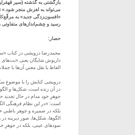
بازگشتی به گذشته (سیر قهقرای
«افسون‌زدگی جدید» به مرقّع‌کاری
رسید و چشم‌اندازهای متفاوتی ر
حصار:
محمدرضا درویشی در کتاب «سنّت
داریوش شایگان یعنی «بت‌های ذه
الفاظ یا نقل معنیِ آن‌ها با جمل
درویشی کتابش را با موضوعِ سنّ
در آن زنده است، شکل‌ها و الگو
است: «در این نظام فرهنگی الگو
الگوها، شکل‌ها، صور دیرینه در 
نمودهای عینی، بلکه در جوهرِ خود تج