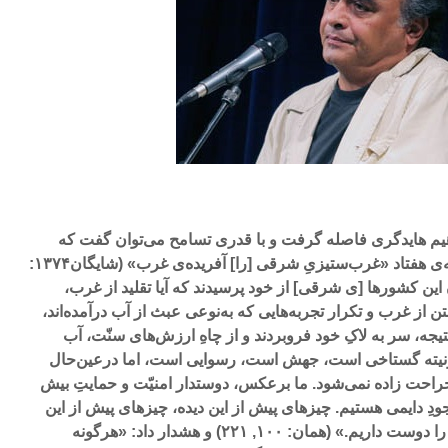
اهیم هایدگری فاصله گرفت و با قدری تسامح می‌توان گفت که
نسبیّت‌گراتر شد. او در اوایل دهه‌ی هفتاد «غرب‌ستیزیِ شرقی [را] آفریده‌ی غرب» (شایگان۱۳۷۴:
 این کشورها [ی شرقی] از خود پرسیدند که آیا تقلید از غرب،
 از غرب و تکرار تجربه‌هایی که به‌نوعی عبث از آب درآمده‌اند،
جه، سر به لاکِ خود فروبردند و از چاهِ ارزش‌های سنّت، آب
نیته گستاخی است، جهش است، رسوایی است، اما درعین‌حال
احت زاده نمی‌شود. ما برعکس، دوستدار امنیّت و حمایتِ بیش
ودِ دایمی هستیم. چیزهای پیش از این دیده، چیزهای پیش از این
دانسته و وضعیّاتِ پیش‌بینی‌پذیر را دوست داریم.» (همان: ۱۰۰, ۲۲۱) و هشدار داد: «هرگونه