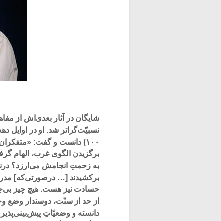
شایگان در آثار بعدی‌اش از مف
۱۰۰) دانست و گفت: «متفکران
برگزیدن الگوی غرب، الهام گرفتن
به زحمتِ انجامش می‌ارزد؟ درنتی
برکشیدند [… درصورتی‌که] مدر
حسادت نیز هست. هیچ چیز بی‌جر
از حد از سنّت، دوستدار وضع وج