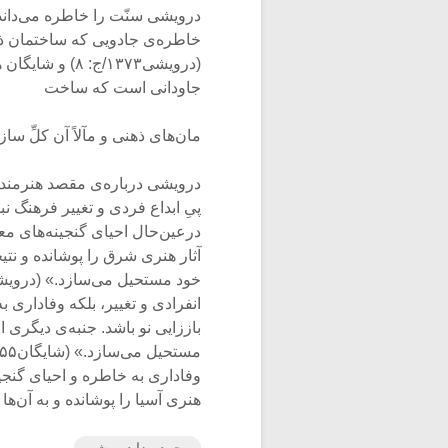
درویشی سنّت را خاطره می‌دان
خاطره‌ی جادویی که ساختمان ذه
(درویشی۱۳۷۳/ج:
جاودانی است که ساخت
مان‌های ذهنی و مآلاً آن کلِّ سازند
درویشی درباره‌ی مقصد هنرمندا
پیِ ابداع فردی و تغییر فرهنگ ن
درعین‌حال احیای گنجینه‌های معن
آثار هنری شرق را پوشانده و نتی
انفرادی و تغییر، بلکه وفاداری ب
باززایی نو باشد. جنبه‌ی دیگری ا
وفاداری به خاطره و احیای گنجینه
هنری آسیا را پوشانده و به آن‌ها نو
محمدرضا درویشی