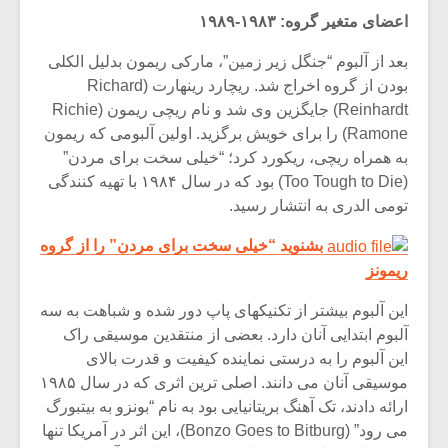
شیش و نیم»
موسیقی فی
اعضای متغیر گروه: ۱۹۸۳-۱۹۸۹
برگزار می 
بعد از آلبوم “جنگل زیر زمین”، مارکی ریمون بدلیل الکلی
اگر نمی توانی
سکانسی به 
مشهورترین باشی،
موسیقی فیلم 
بودن از گروه اخراج شد. ریچارد رینهارت (Richard
بدنام ترین باش
Reinhardt) جایگزین وی شد و نام ریچی ریمون (Richie
Ramone) را برای خویش برگزید. اولین آلبومی که ریمون
به همراه ریچی، ریکورد کرد؛ “خیلی سخت برای مردن”
(Too Tough to Die) بود که در سال ۱۹۸۴ با تهیه کنندگی
تومی الدری به انتشار رسید.
بشنوید “خیلی سخت برای مردن” را از گروه
ریمونز
این آلبوم بیشتر از تکنیکهای پاپ دور شده و شباهت به سه
آلبوم ابتدایی آنان دارد. بعضی از منتقدین موسیقی راک
این آلبوم را به درستی نماینده کیفیت و قدرت بالای
موسیقی آنان می دانند. اصلی ترین اثری که در سال ۱۹۸۵
ارائه دادند، تک آهنگ بریتانیایی بود به نام “بونزو به بیتبورگ
می رود” (Bonzo Goes to Bitburg)، این اثر در آمریکا تنها