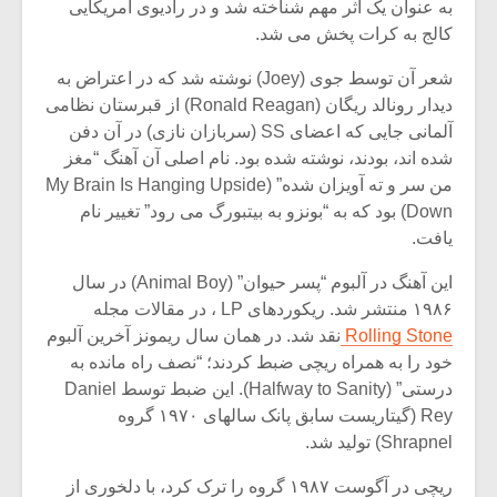
به عنوان یک اثر مهم شناخته شد و در رادیوی آمریکایی
کالج به کرات پخش می شد.
شعر آن توسط جوی (Joey) نوشته شد که در اعتراض به
دیدار رونالد ریگان (Ronald Reagan) از قبرستان نظامی
آلمانی جایی که اعضای SS (سربازان نازی) در آن دفن
شده اند، بودند، نوشته شده بود. نام اصلی آن آهنگ “مغز
من سر و ته آویزان شده” (My Brain Is Hanging Upside
Down) بود که به “بونزو به بیتبورگ می رود” تغییر نام
یافت.
این آهنگ در آلبوم “پسر حیوان” (Animal Boy) در سال
۱۹۸۶ منتشر شد. ریکوردهای LP ، در مقالات مجله
Rolling Stone
نقد شد. در همان سال ریمونز آخرین آلبوم
خود را به همراه ریچی ضبط کردند؛ “نصف راه مانده به
درستی” (Halfway to Sanity). این ضبط توسط Daniel
Rey (گیتاریست سابق پانک سالهای ۱۹۷۰ گروه
Shrapnel) تولید شد.
ریچی در آگوست ۱۹۸۷ گروه را ترک کرد، با دلخوری از