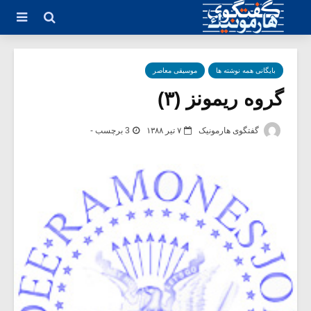
بایگانی همه نوشته ها
موسیقی معاصر
گروه ریمونز (۳)
گفتگوی هارمونیک
۷ تیر ۱۳۸۸
3 برچسب -