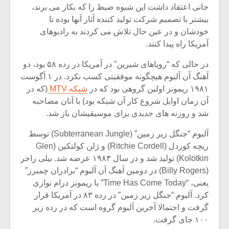
جانی اعتقاد داشت این شیوه ضبط را که بکار می برند،
بیشتر با تصمیم شرکت تولید کننده آثار آنها بوده تا
خودشان و در عین حال تلاش می کردند به رادیوهای
آمریکا راه پیدا کنند.
در حالی که “رویاهای شیرین” در آمریکا در رده ۵۸ بود، دو
آهنگ آن آلبوم هیچگونه موفقیتی کسب نکرد. در ۱ آگوست
۱۹۸۱ ریمونز اولین گروهی بود که در
شبکه MTV
(که در
آن زمان اوایل شروع کار آن شبکه بود) با آنان مصاحبه
شد و روزنه های جدیدی برای موسیقیشان باز شد.
آلبوم “جنگل زیر زمین” (Subterranean Jungle) توسط
ریچه کوردل (Ritchie Cordell) و ژلن کولتکین (Glen
Kolotkin) تولید شد و در سال ۱۹۸۳ عرضه شد. بیلی راجر
میکلوش روژا
موریس ژار
(Billy Rogers) در دومین آهنگ آن آلبوم “برادران چمبرز”
یعنی، “Time Has Come Today” با ریمونز درام نوازی
کرد. آلبوم “جنگل زیر زمین” در رده ۸۳ در آمریکا قرار
گرفت و احتمالا آخرین آلبوم گروه است که در رده زیر
یادداشتی بر موسیقی
دوره آموزش
۱۰۰ جای گرفت.
متن فیلم «متری
موسیقی بر