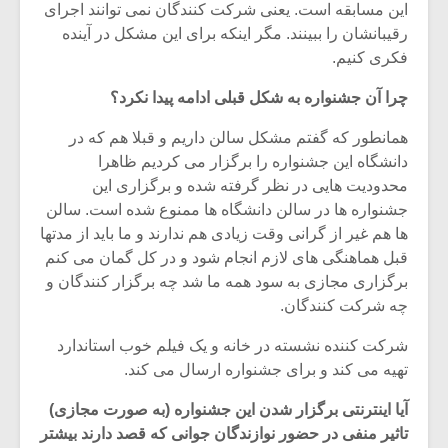
شیش و نیم»
موسیقی فی
این مسابقه است. یعنی شرکت کنندگان نمی توانند اجرای
برگزار می 
رقیبانشان را ببینند. مگر اینکه برای این مشکل در آینده
فکری کنیم.
اگر نمی توانی
سکانسی به 
مشهورترین باشی،
موسیقی فیلم 
چرا آن جشنواره به شکل قبلی ادامه پیدا نکرد؟
بدنام ترین باش
همانطور که گفتم مشکل سالن داریم و قبلا هم که در
دانشگاه این جشنواره را برگزار می کردیم ظاهرا
محدودیت هایی در نظر گرفته شده و برگزاری این
جشنواره ها در سالن دانشگاه ها ممنوع شده است. سالن
ها هم غیر از گرانی وقت زیادی هم ندارند و ما باید از مدتها
قبل هماهنگی های لازم انجام شود و در کل گمان می کنم
برگزاری مجازی به سود همه ما شد چه برگزار کنندگان و
چه شرکت کنندگان.
شرکت کننده نشسته در خانه و یک فیلم خوب استاندارد
تهیه می کند و برای جشنواره ارسال می کند.
آیا اینترنتی برگزار شدن این جشنواره (به صورت مجازی)
تاثیر منفی در حضور نوازندگان جوانی که قصد دارند بیشتر