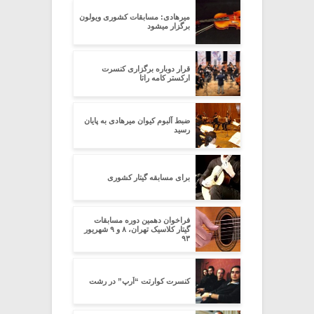
میرهادی: مسابقات کشوری ویولون
برگزار میشود
قرار دوباره برگزاری کنسرت
ارکستر کامه راتا
ضبط آلبوم کیوان میرهادی به پایان
رسید
برای مسابقه گیتار کشوری
فراخوان دهمین دوره مسابقات
گیتار کلاسیک تهران، ۸ و ۹ شهریور
۹۳
کنسرت کوارتت “اُرپ” در رشت