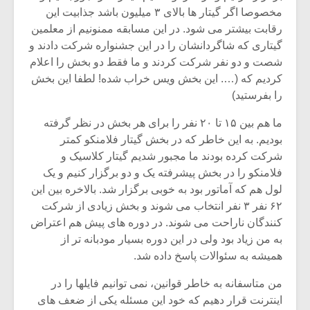
مخصوصا اگر گیتار ها بالای ۳ میلیون باشد جذابیت این
رقابت بیشتر می شود. در این مسابقه ممنونیم از معلمین
گیتاری که شاگردانشان را در این جشنواره شرکت دادند و
شصت و دو نفر شرکت کردند و ما فقط دو بخش را اعلام
کردیم که (…. این بخش ویس خراب شده! لطفا این بخش
را بفرستید)
ما هم بین ۱۵ تا ۲۰ نفر را برای هر بخش در نظر گرفته
بودیم. به این خاطر که در بخش گیتار فلامنکو کمتر
شرکت کرده بودند ما مجبور شدیم گیتار کلاسیک و
فلامنکو را در بخش پیشرفته یک و دو برگزار کنیم و یک
لول هم که آماتور بود به خوبی برگزار شد. بالاخره بین این
۶۲ نفر ۳ نفر انتخاب می شوند و بخش زیادی از شرکت
میکلوش روژا
موریس ژار
کنندگان ناراحت می شوند. در دوره های پیش هم اعتراض
به من زیاد بود ولی در این دوره بسیار مودبانه تر از
همیشه به سئوالات پاسخ داده شد.
من متاسفانه به خاطر قوانین، نمی توانیم فایلها را در
یادداشتی بر موسیقی
دوره آموزش
متن فیلم «متری
موسیقی بر
اینترنت قرار دهیم که خود این مسئله یکی از ضعف های