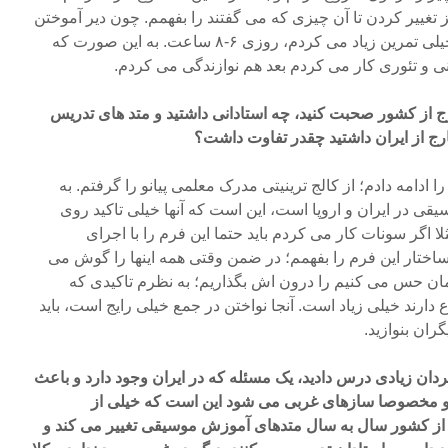
غییر کردن تا آن چیزی که می گفتند را بفهمم. چون دیر آموختن
موسیقی را شروع کرده بودم، خیلی تمرین زیاد می کردم، روزی ۶-۸ ساعت. به این صورت که
ی و تئوری کار می کردم بعد هم نوازندگی می کردم.
رج از کشور صحبت کنید، چه استادانی داشتید و متد های تدریس
ارج از ایران داشتید چقدر تفاوت داشت؟
دامه دادم؛ از کالج ترینیتی مدرک معلمی پیانو را گرفتم. به
قی در ایران و اروپا است، این است که آنها خیلی تاکید روی
اگر سونات کار می کردم باید حتما این فرم را با اجرای
اختار این فرم را بفهمم؛ در ضمن وقتی همه اینها را گوش می
مان حس می کنیم را درون اش بگذاریم؛ به نظرم تاکیدی که
دارند خیلی زیاد است. آنجا نواختن در جمع خیلی رایج است، باید
ران بنوازید.
دان زیادی درس دادید، یک مسئله که در ایران وجود دارد و باعث
 مخصوصا سازهای غربی می شود این است که خیلی از
رج از کشور سال به سال متدهای آموزش موسیقی تغییر می کند و