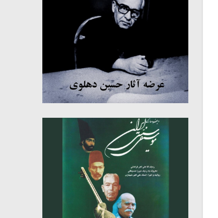
میکلوش روژا
موریس ژار