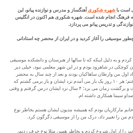
 است با
شهره شکوری
آهنگساز و مدرس و نوازنده‌ پیانو، این
که فرهنگ انجام شده است. شهره شکوری هم اکنون در انگلیس
ازندگی و تدریس پیانو می پردازد.
چطور موسیقی را آغاز کردید و در ایران از محضر چه استادانی
ردم و به دلیل اینکه که تا سالها از هنرستان و دانشکده موسیقی
 کوچکی در شاهرود بودم و در این شهر معلمی نبود، خیلی دیر
 اول من وارطان ساهاکیان بودند و بعد از چند سال به محضر
آقای مصطفی کمال پورتراب رفتم؛ هر ۱۰ روز یک بار می آمدم نزد ایشان و باز برمی گشتم که
آن موقع ۸ تا ۱۰ ساعت این رفت و برگشت زمان می برد؛ ۴ سال نزد ایشان درس گرفتم و وقتی
داو سیما همکاری داشته ام.
 خانم مارکاریان بودم که همیشه مدیون ایشان هستم بخاطر نوع
 من را تغییر داد، درک من را از موسیقی دگرگون کرد.
یز را از اول شروع کردم و بخاطر همین مثلا نوع حرف زدنم،