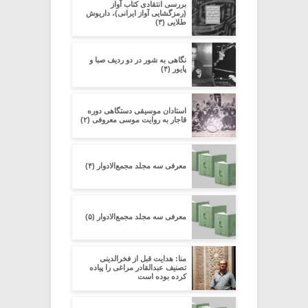
بررسی انتقادی کتاب آواز
(رمزگشایی آواز ایرانی)، داریوش
طلایی (۳)
نگاهی به شور در دو ردیف صبا و
پایور (۴)
استادان موسیقی دستگاهی دوره
قاجار به روایت موسی معروفی (۲)
معرفی سه مجلد مجمع‌الادوار (۴)
معرفی سه مجلد مجمع‌الادوار (۵)
منا: هدایت قبل از فخرالدینی
تصنیف عبدالقادر مراغی را پیاده
کرده بوده است