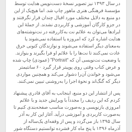
شیش و نیم»
موسیقی فی
در سال ۱۳۹۳ نیز تصویر نسخۀ دست‌نویس هدایت توسط
برگزار می 
مؤسسۀ فرهنگی هنری ماهور چاپ شد. اما هیچ‌یک از این
دو منبع به دلایل مختلف مورد اقبال چندان قرار نگرفتند و
اگر نمی توانی
سکانسی به 
مشهورترین باشی،
موسیقی فیلم 
در جزو کارگان آموزشی و کاربردی نشدند. از جملۀ این
بدنام ترین باش
ایرادها می‌توان به علائم نت به‌کاررفته در نت‌نوشته‌های
هدایت اشاره کرد که امروزه یا استفاده نمی‌شوند یا
به‌معنای دیگر استفاده می‌شوند و نوازندگان کنونی خرق
عادت نمی‌کنند تا نت‌ها را با علائم او فرا بگیرند و بنوازند.
یا وضعیت نت‌نویسی آن که “Portrait” (عمودی) چاپ شده
و عرض کتاب وقتی روی پوپیتر قرار گیرد ۶۰ سانتیمتر
می‌شود و خواندن آن‌را دشوار می‌کند و همچنین مواردی
دیگر که گنگ‌اند و نحوۀ اجرا را به‌روشنی تبیین نمی‌کنند.
پس از انتشار این دو منبع، اینجانب به آقای قادری پیشنهاد
کردم که این ردیف را مجدداً با ویرایش جدید و با علائم
امروزی بازنویسی و به‌صورت مناسب صفحه‌بندی کنیم تا
به‌صورت کاربردی و آموزشی درآید. آغاز این کار به آذر
سال ۱۳۹۵ باز می‌گردد و پس از وقفه‌ای یک‌ساله از
آذرماه ۱۳۹۶ با پنج ماه کار فشرده توانستیم دستگاه شور