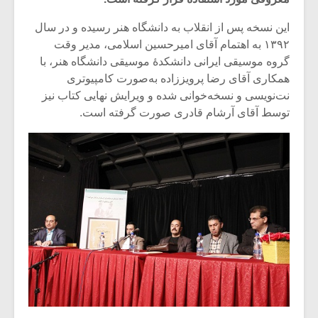
این نسخه پس از انقلاب به دانشگاه هنر رسیده و در سال
۱۳۹۲ به اهتمام آقای امیرحسین اسلامی، مدیر وقت
گروه موسیقی ایرانی دانشکدۀ موسیقی دانشگاه هنر، با
همکاری آقای رضا پرویززاده به‌صورت کامپیوتری
نت‌نویسی و نسخه‌خوانی شده و ویرایش نهایی کتاب نیز
توسط آقای آرشام قادری صورت گرفته است.
میکلوش روژا
موریس ژار
یادداشتی بر موسیقی
دوره آموزش
متن فیلم «متری
موسیقی بر