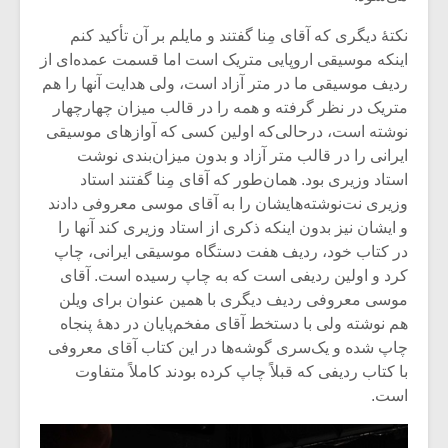
شیش و نیم»
موسیقی فی
برگزار می 
نکتۀ دیگری که آقای مِنا گفتند و مایلم بر آن تأکید کنم
اینکه موسیقی اروپایی متریک است اما قسمت عمده‌ای از
اگر نمی توانی
سکانسی به 
مشهورترین باشی،
موسیقی فیلم 
ردیف موسیقی ما در متر آزاد است، ولی هدایت آنها را هم
بدنام ترین باش
متریک در نظر گرفته و همه را در قالب میزان چهارچهار
نوشته است، درحالی‌که اولین کسی که آوازهای موسیقی
ایرانی را در قالب متر آزاد و بدون میزان‌بندی نوشت
استاد وزیری بود. همان‌طور که آقای مِنا گفتند استاد
وزیری نت‌‌نوشته‌هایشان را به آقای موسی معروفی دادند
و ایشان نیز بدون اینکه ذکری از استاد وزیری کند آنها را
در کتاب خود، ردیف هفت دستگاه موسیقی ایرانی، چاپ
کرد و اولین ردیفی است که به چاپ رسیده است. آقای
موسی معروفی ردیف دیگری با همین عنوان برای ویلن
هم نوشته ولی با دستخط آقای مفخم‌پایان در دهۀ پنجاه
چاپ شده و یک‌سری گوشه‌ها در این کتاب آقای معروفی
با کتاب ردیفی که قبلاً چاپ کرده بودند کاملاً متفاوت
است.