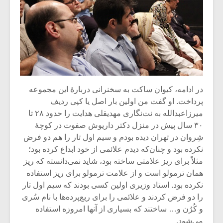
در ادامه، کیوان ساکت به سخنرانی دربارۀ این مجموعه
پرداخت. او گفت من اولین بار اصل یا کپی ردیف
میرزاعبدالله به نت‌نگاری مهدیقلی هدایت را حدود ۲۸ تا
۳۰ سال پیش در منزل دکتر داریوش صفوت در کوچۀ
شِروان در تهران دیده بودم و سیم اول تار را هم دو فرض
نکرده بود و چنان‌که دیدم علائمی از خود ابداع کرده بود؛
میکلوش روژا
موریس ژار
مثلاً برای ریز علامتی ساخته بود، شاید نمی‌دانسته که ریز
همان ترمولو است و از علامت ترمولو برای ریز استفاده
نکرده بود. استاد وزیری اولین کسی بودند که سیم اول تار
را دو فرض کردند و علائمی را برای ربع‌پرده‌ها با نام سُری
یادداشتی بر موسیقی
دوره آموزش
و کُرُن و… ساختند که بسیاری از آنها امروزه استفاده
متن فیلم «متری
موسیقی بر
می‌شود.