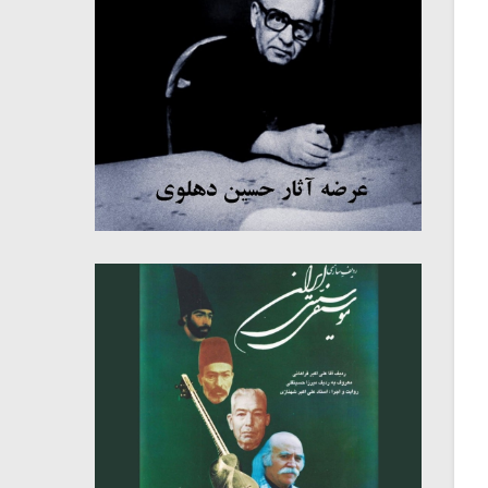
میکلوش روژا
موریس ژار