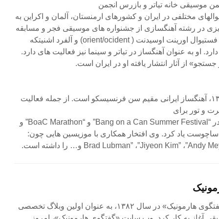
ن موسیقی خانه تیاتر و بازرس انجمن
لهای مختلفی در ایران و کشورهای ارمنستان، آلمان و اکراین به
یزی در رشته آهنگسازی از جشنواره های موسیقی فجر و مسابقه
های آهنگسازی خانه موسیقی و فستیوال اورینت اوسیدنت ( orient/ocident) و آلفرد اشنیتکه
ارد. او به عنوان آهنگساز در تیاتر و سینما نیز فعالیت های دارد.
جستجو» از آثار انتشار یافته او در ایران است.
متولد سال ۱۳۶۹، آهنگساز ایرانی مقیم سن فرنسیسکو است. از جمله فعالیت
رت و تور برای
“Living Earth Show”، شرکت در “Bang on a Can Summer Festival” و “BoaC Marathon” و
ساچوست یاد کرد. وی افتخار همکاری با موزیسین هایی چون:
مونیک
مجله آنلاین «گفتگوی هارمونیک» در سال ۱۳۸۲، به عنوان اولین وبلاگ تخصصی
ی آغاز به کار کرد. وب سایت «گفتگوی هارمونیک»، امروز