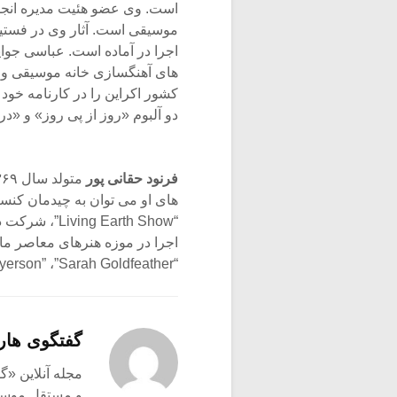
است. وی عضو هئیت مدیره انجم
موسیقی است. آثار وی در فستیوا
اجرا در آماده است. عباسی جوا
کشور اکراین را در کارنامه خود د
دو آلبوم «روز از پی روز» و «در 
فرنود حقانی پور
های او می توان به چیدمان کنس
اجرا در موزه هنرهای معاصر ما
“Brad Lubman” ،”Jiyeon Kim” ،”Andy Meyerson” ،”Sarah Goldfeather و… را داشته است.
گفتگوی هار
و مستقل موسیق