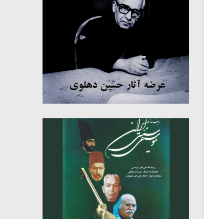
میکلوش روژا
موریس ژار