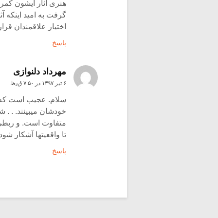
هنری آثار ایشون کمر
گرفت به امید اینکه آث
اختیار علاقمندان قرار
پاسخ
مهرداد دلنوازی
۶ تیر ۱۳۹۷ در ۷:۵۰ ق٫ظ
سلام. عجیب است که بع
خودشان میبینند. . . 
متفاوت است. و ربطی 
تا واقعیتها آشکار شو
پاسخ