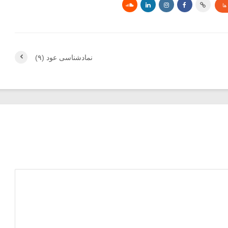
ها
نماد‌شناسی عود (۹)