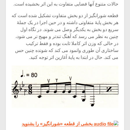
حالات متنوع آنها فضایی متفاوت به این اثر بخشیده است.
قطعه شورانگیز از دو بخش متفاوت تشکیل شده است که
هر بخش پایۀ متفاوتی داشته و در حین اجرا در یک جملۀ
سریع دو بخش به یکدیگر وصل می شوند. در نگاه اول
چنین به نظر می رسد که آهنگ تندتر و مهیج تر می شود،
در حالی که وزن اثر کاملا ثابت بوده و فقط ترکیب
ساختاری آن طوری وانمود می کند که شونده چنین حس
می کند. حال در ابتدا به پایۀ آغازین اثر توجه کنید.
میکلوش روژا
موریس ژار
یادداشتی بر موسیقی
دوره آموزش
بخشی از قطعه «شورانگیز» را بشنوید
متن فیلم «متری
موسیقی بر