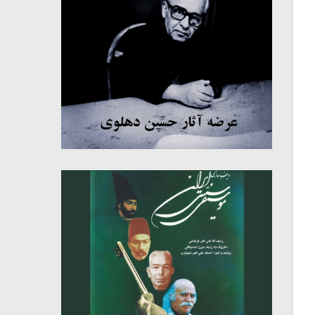
میکلوش روژا
موریس ژار