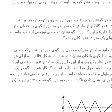
ه من و بلوم منتشر کردیم، بلوم در جواب برخی توجیهات من، این
در نظر گرفتن ریتم رقص، مورد رو به رو را توضیح دهد، بیشتر
خواهم رنجید: عدد (۱+۲)+۲+۳+۲+۲ در گانگار از طرف کیفته یا هر محقق دیگری به عنوان متر
 علیرغم این که این الگو نشان دهنده ی توزیعی از تاکید هاست،
۸/ بالکان باشد؟
 تطابق ساختار متریک معمول و الگوی مورد پسند حرکت بدنی
است. با توجه به این، ما می توانیم در الگوی بالکان نشان داده شده در شکل ۹الف، به ازای هر
بیت رقص یک تجمیع ۳+۲+۳+۲+۲ در نظر بگیریم، و از این طریق یک ساختار ۵ بیت رقصی ایجاد
می شود که با متر موسیقیایی ۵ بیت نا هم طول مطابقت دارد. اما در گانگار همین الگو در یک
ا ۴ بیت رقص هم طول مطابقت خواهد داشت. این بیت رقص ها می توانند رابطه
ای ۲:۱ پایین-بالا داشته باشند و یا برای نشان دادن تاکیدات موجود در الگو نسبت ۱:۲ بپذیرند. (در