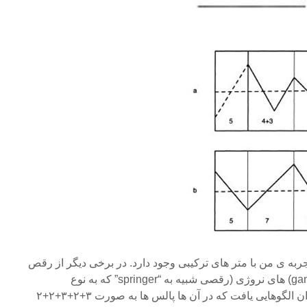
ربه ی من با متر های ترکیبی وجود دارد. در برخی دیگر از رقص
های بالکان و برخی گانگار (gangar) های نروژی (رقصی شبیه به “springer” که به نوع
“bygdedans” تعلق دارد) می توان الگوهایی یافت که در آن ها پالس ها به صورت ۳+۲+۳+۲+۲