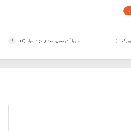
ها
رگ (۱)
ماریا آندرسون، صدای نژاد سیاه (۲)