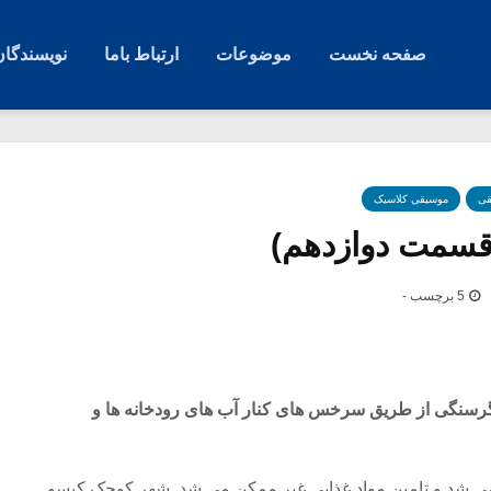
صفحه نخست
موضوعات
ارتباط باما
نویسندگان
قی
موسیقی کلاسیک
سمت دوازدهم)
5 برچسب -
گرسنگی از طریق سرخس های کنار آب های رودخانه ها و
 می شد و تامین مواد غذایی غیر ممکن می شد. شهر کوچک کیسوــ