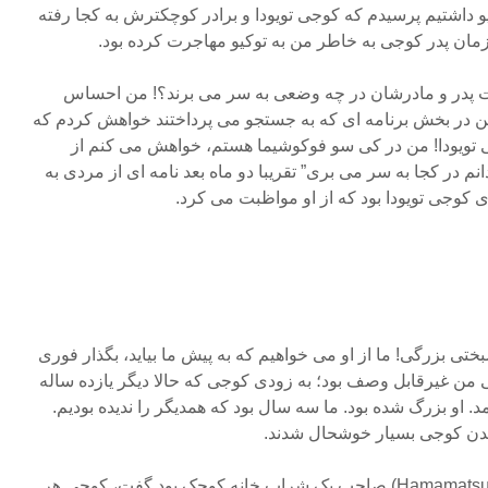
یو داشتیم پرسیدم که کوجی تویودا و برادر کوچکترش به کجا رفته
ن زمان پدر کوجی به خاطر من به توکیو مهاجرت کرده بود.
وت پدر و مادرشان در چه وضعی به سر می برند؟! من احساس
پن در بخش برنامه ای که به جستجو می پرداختند خواهش کردم که
جی تویودا! من در کی سو فوکوشیما هستم، خواهش می کنم از
 در کجا به سر می بری” تقریبا دو ماه بعد نامه ای از مردی به
ی کوجی تویودا بود که از او مواظبت می کرد.
ختی بزرگی! ما از او می خواهیم که به پیش ما بیاید، بگذار فوری
 من غیرقابل وصف بود؛ به زودی کوجی که حالا دیگر یازده ساله
د. او بزرگ شده بود. ما سه سال بود که همدیگر را ندیده بودیم.
مدن کوجی بسیار خوشحال شدند.
عموی کوجی که درهاماماتسو (Hamamatsu) صاحب یک شراب خانه کوچک بود گفت، کوجی هر