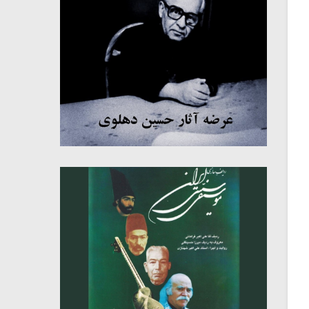
میکلوش روژا
موریس ژار