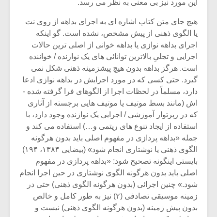
این مورد نیز بی ­معنی به نظر می رسد.
هیچ جای متن کتاب اشاره­ ای به اجرای بداهه از روی نت
یا الگوی ذهنی از پیش مشخص، نشده است. گو اینکه
اجرای بداهه ­نوازی یا بداهه ­خوانی از اصلی ­ترین حالات
اجرایی و تجلیِ بالاترین توانائی های یک نوازنده / خواننده
است. هرگز بداهه بدون هیچ پیش­زمینه ذهنی شکل نمی
گیرد. حتی کسی که در مورد اجرایش در بداهه ­نوازی ادعا
دارد، مسلماً در لحظات اجرا از الگوهای فرا گرفته شده ­
اش (مانند بسط موتیف یا موتیف­ هایی برجسته از آثاری
که در رپرتوار آموزشی / اجرایی یک نوازنده وجود دارد، با
استفاده از ایجاد تنوع ­های ریتمی و…) استفاده می کند و
جمله «بداهه ­پردازی در مفهوم اصلی باید بدون هرگونه
الگوی ذهنی یا نوشتاری انجام شود» (بیضایی ۱۳۸۴، ۱۹۴)
میکلوش روژا
موریس ژار
بایستی اینگونه تصحیح شود: «بداهه­ پردازی در مفهوم
اصلی باید بدون هرگونه الگوی نوشتاری در حین اجرا انجام
شود.» چنین اجرائی (بدون هرگونه الگوی ذهنی) حتی در
زمینه موسیقی تصادفی (۲) نیز به طور کامل و خالص
یادداشتی بر موسیقی
دوره آموزش
بدون پیش ­زمینه (بدون هرگونه الگوی ذهنی) نیست و
متن فیلم «متری
موسیقی بر