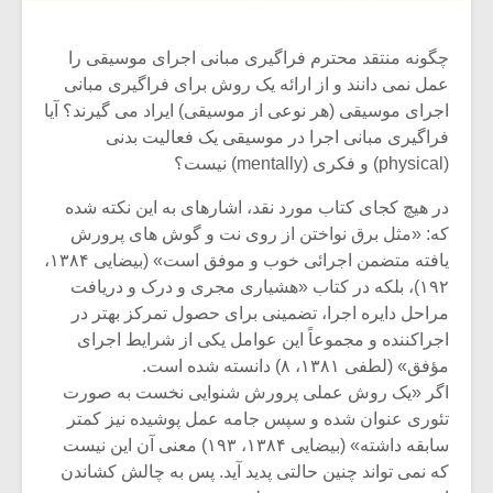
چگونه منتقد محترم فراگیری مبانی اجرای موسیقی را
عمل نمی دانند و از ارائه یک روش برای فراگیری مبانی
اجرای موسیقی (هر نوعی از موسیقی) ایراد می گیرند؟ آیا
فراگیری مبانی اجرا در موسیقی یک فعالیت بدنی
(physical) و فکری (mentally) نیست؟
در هیچ کجای کتاب مورد نقد، اشاره­ای به این نکته شده
که: «مثل برق نواختن از روی نت و گوش های پرورش
یافته متضمن اجرائی خوب و موفق است» (بیضایی ۱۳۸۴،
۱۹۲)، بلکه در کتاب «هشیاری مجری و درک و دریافت
مراحل دایره اجرا، تضمینی برای حصول تمرکز بهتر در
اجراکننده و مجموعاً این عوامل یکی از شرایط اجرای
مؤفق» (لطفی ۱۳۸۱، ۸) دانسته شده است.
اگر «یک روش عملی پرورش شنوایی نخست به صورت
تئوری عنوان شده و سپس جامه عمل پوشیده نیز کمتر
سابقه داشته» (بیضایی ۱۳۸۴، ۱۹۳) معنی آن این نیست
که نمی تواند چنین حالتی پدید آید. پس به چالش کشاندن