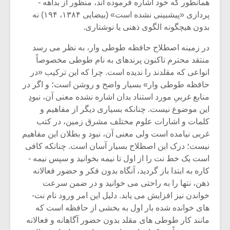
شیش و نیم»
موسیقی فی
همانطور که خود اشاره فرموده ­اند، منظور از بداهه ­
برگزار می 
پردازی «پیش­بینی نشده است» (بیضایی ۱۳۸۴، ۱۹۴) نه
بدون هیچگونه الگوی ذهنی یا نوشتاری.
اگر نمی توانی
سکانسی به 
مشهورترین باشی،
موسیقی فیلم 
در زمینه اصطلاح حافظه طوطی ­وار، به نظر می رسد
بدنام ترین باش
منتقد محترم تاکنون پرنده­ای به نام طوطی مخصوصاً
انواعی که مقلدند را ندیده است. چرا که این ترکیب «در
حافظه طوطی وار» بسیار واضح و روشن است؛ و اگر در
منابع غربیِ مورد استناد بدان اشاره نشده معنی آن، نبودِ
این موضوع نیست. چنانکه بسیاری دیگر از مفاهیم و
کلمات و اشارات علوم مختلف مشرق زمین، در کتب
غربی نیامده است ولی معنی آن، نبود و بطلان این مفاهیم
نیست؛ درک این اصطلاح بسیار آسان است. چنانکه کافی
است یک خط نت را از اول تا نیمه بخوانید و سپس نیمه ­
کاره به ابتدا باز گردید، آنگاه بدون فکر و حضور فعالانه
ذهن، نت­ها را به راحتی می خوانید و در ضمن سرعت
خواندن نیز افزایش می یابد. دلیل این امر ورود نام نت­
های خوانده شده بار اول به بخشی از حافظه است که
مانند کار طوطی ­های مقلد بدون حضور آگاهانه و فعالانه