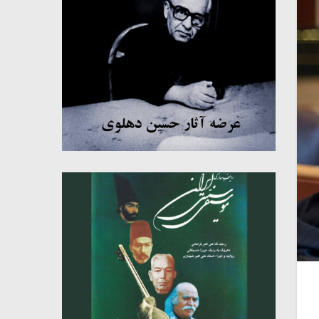
میکلوش روژا
موریس ژار