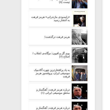
نیست (۸)
«راپسودی مازندرانی» هرمز فرهت
به انتشار رسید
هرمز فرهت درگذشت!
بوی گل و افیون: دوگانه‌ی انقلاب /
اصلاح (۶)
به یاد پرافتخارترین چهره آکادمیک
موسیقی ایران، پروفسور هرمز
فرهت
درباره هرمز فرهت، آهنگساز و
محقق موسیقى ایرانى (۱)
درباره هرمز فرهت، آهنگساز و