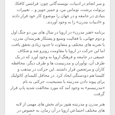
شیش و نیم»
موسیقی فی
و سر انجام در ادبیات، نویسندگانی چون: فرانتس کافکا،
برگزار می 
برتولت برشت، توماس من، و جمیز جویز و… تغییرات
بنیادی در جامعه و در جهان را موضوع کار خود قرار دادند
اگر نمی توانی
سکانسی به 
مشهورترین باشی،
موسیقی فیلم 
و «ادبیات مدرن» را به وجود آوردند.
بدنام ترین باش
برنامه «هنر مدرن» در اروپا در سال های بین دو جنگ اول
و دوم جهانی، با فعالیت وسیع و پشتکار هنرمندان مدرن،
با تجربه های مختلف و متفاوت تا حدود زیادی تحقق یافت.
اما این حرکت در اروپا با مقاومت روبرو شد و شکاف
عمیقی در جامعه و فرهنگِ اروپا به وجود آورد که در یک
طرف آن، نوآوران و مدرنیست ها و طرف دیگر، محافظه
کاران و مرتجعین قرار داشتند. این حرکت در مذهب و
کلیسا هم دودستگی ایجاد کرد. در محافل کلیسای کاتولیک
برای پیوند دادن مدرنیته با مسیحیت، حرکتی به نام
«مدرنیسم» به وجود آمد که مورد مخالفت شدید پاپ قرار
گرفت.
هنر مدرن و مدرنیته هنوز برای بخش های مهمی از لایه
های مختلف اجتماعیِ اروپا در آن زمان، به خصوص در