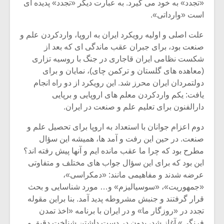
«تجدد» به خود می گیرد. به عبارت دیگر «تجدد» پدیده ای
است «وارداتی».
علت اصلی و اولیه رویکرد ایران به اروپا، واردکردن علم و
صنعت بود، برای جبران عقب ماندگی ای که بعد از
شکست نظامی ایران قاجاری در جنگ با روسیه تزاری
(معاهده های گلستان و ترکمن چای)، نمایان و برای
دولتمردان ایران محرز شد. این رویکرد از دو راه انجام
یافت: یکم واردکردن معلم های اروپایی و برپایی
دارالفنون برای تعلیم علم و صنعت در ایران.
دوم اعزام جوانان با استعداد به اروپا برای تحصیل علم و
صنعت. در حین این رفت و آمد ها، همیشه این سؤال
مطرح بود که چرا ما عقب مانده ایم و آنها پیش رفته اند؟
این بود که برای این سؤال جواب های مختلف و متفاوتی
عرضه شدند و مفاهیمی مانند: «دمکراسی»،
«جمهوریت»، «سوسیالیزم» و… مورد شناسایی و بحث
قرار گرفتند و جنبش مشروطه پدید آمد. بنا براین مقوله
تجدد در «روزگار ما» و در ایران با برنامه «اخذ تمدن
فرنگی» آغاز شد، بدون در دست داشتن شناخت دقیق و