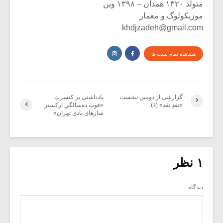
متولد ۱۳۲۰ همدان – ۱۳۹۸ وین
موزیکولوگ و معمار
khdjzadeh@gmail.com
مشاهده تمام پست ها
گزارشی از دومین نشست
یادداشتی بر کنسرتِ
«نقدِ نقد» (۶)
«فوتِ ده‌سالگیِ ارکستر
سازهای بادی تهران»
۱ نظر
دیدگاه