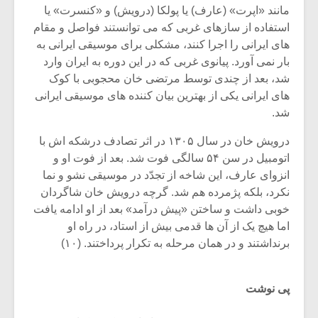
شیش و نیم»
موسیقی فی
مانند «اپرت» (عارف) یا پولکا (درویش) و «کنسرت» یا
برگزار می 
استفاده از سازهای غربی که می توانستند فواصل و مقام
های ایرانی را اجرا کنند، مشکلی برای موسیقی ایرانی به
اگر نمی توانی
سکانسی به 
مشهورترین باشی،
موسیقی فیلم 
بار نمی آورد. پیانوی غربی که در این دوره به ایران وارد
بدنام ترین باش
شد، بعد از چندی توسط مرتضی خان محجوبی با کوک
های ایرانی یکی از بهترین بیان کننده های موسیقی ایرانی
شد.
درویش خان در سال ۱۳۰۵ در اثر تصادف درشکه اش با
اتومبیل در سن ۵۴ سالگی فوت شد. بعد از فوت او و
انزوای عارف، این شاخه از تجدّد در موسیقی نشو و نما
نکرد، بلکه پژمرده هم شد. گرچه درویش خان شاگردان
خوبی داشت و ساختن «پیش درآمد» بعد از او ادامه یافت
اما هیچ یک از آن ها قدمی بیش از استاد، در راه او
برنداشتند و در همان مرحله به تکرار پرداختند. (۱۰)
پی نوشت