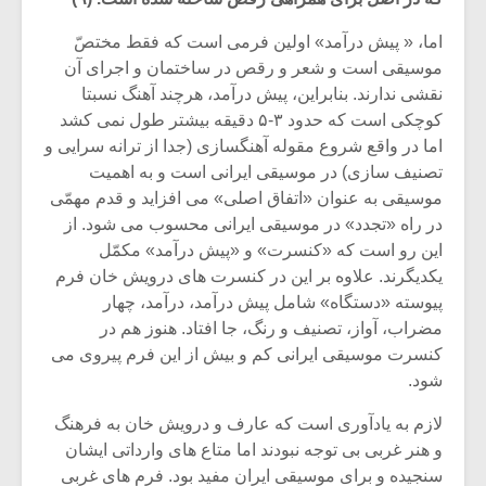
اما، « پیش درآمد» اولین فرمی است که فقط مختصّ
موسیقی است و شعر و رقص در ساختمان و اجرای آن
نقشی ندارند. بنابراین، پیش درآمد، هرچند آهنگ نسبتا
کوچکی است که حدود ۳-۵ دقیقه بیشتر طول نمی کشد
اما در واقع شروع مقوله آهنگسازی (جدا از ترانه سرایی و
تصنیف سازی) در موسیقی ایرانی است و به اهمیت
موسیقی به عنوان «اتفاق اصلی» می افزاید و قدم مهمّی
در راه «تجدد» در موسیقی ایرانی محسوب می شود. از
این رو است که «کنسرت» و «پیش درآمد» مکمّل
یکدیگرند. علاوه بر این در کنسرت های درویش خان فرم
پیوسته «دستگاه» شامل پیش درآمد، درآمد، چهار
مضراب، آواز، تصنیف و رنگ، جا افتاد. هنوز هم در
میکلوش روژا
موریس ژار
کنسرت موسیقی ایرانی کم و بیش از این فرم پیروی می
شود.
لازم به یادآوری است که عارف و درویش خان به فرهنگ
یادداشتی بر موسیقی
دوره آموزش
و هنر غربی بی توجه نبودند اما متاع های وارداتی ایشان
متن فیلم «متری
موسیقی بر
سنجیده و برای موسیقی ایران مفید بود. فرم های غربی