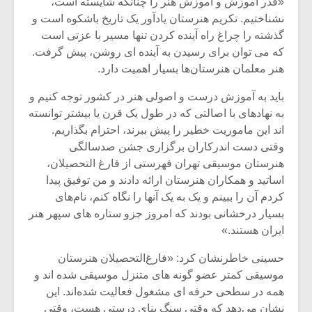
شیش و نیم»
موسیقی فی
«قدر آموزش و آموزش هنر را چنانکه شایسته است،
برگزار می 
نشناختیم. تکریم هنرستان یادآور یک تاریخ باشکوه است و
گذشته را چراغ راه آینده کردن تنها مسیر با عزتی است
اگر نمی توانی
سکانسی به 
که می توان برای رسیدن به آینده ای روشن، پیش گرفت.
مشهورترین باشی،
موسیقی فیلم 
هنر معلمان هنرستان‌ها بسیار اهمیت دارد.
بدنام ترین باش
باید به آموزش درست و اصولی هنر در کشور توجه کنیم و
به نهادهای با اصالتی که در طول یک قرن یا بیشتر توانسته
اند این ماموریت خطیر را پیش ببرند، احترام بگذاریم.
وقتی دست اندرکاران برگزاری جشن صدسالگی
هنرستان موسیقی تهران فهرستی از فارغ التحصیلان،
اساتید و همکاران هنرستان ارائه دادند و من توفیق پیدا
کردم آن را ببینم و یک به یک آنها را نگاه کنم، نام‌های
بسیار درخشانی بودند که امروز جزو ستاره های سپهر هنر
ایران هستند.»
حسینی خاطرنشان کرد: «فارغ‌التحصیلان هنرستان
موسیقی کمتر عضو گونه‌ های متنزل موسیقی شده‌ اند و
همه در سطحی حرفه ای مشغول فعالیت شده‌اند. این
نشان می‌دهد که وقتی سنگ بنای درستی هست، وقتی