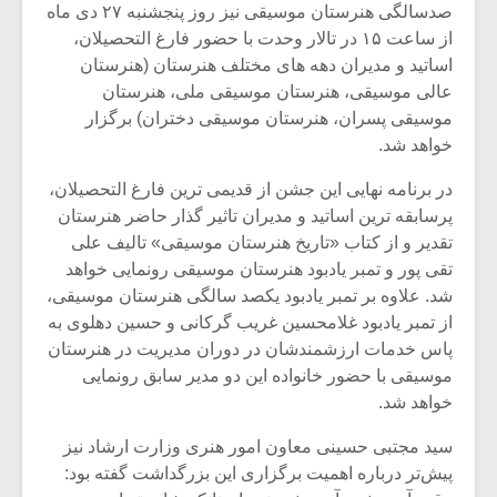
صدسالگی هنرستان موسیقی نیز روز پنجشنبه ۲۷ دی ماه
از ساعت ۱۵ در تالار وحدت با حضور فارغ التحصیلان،
اساتید و مدیران دهه های مختلف هنرستان (هنرستان
عالی موسیقی، هنرستان موسیقی ملی، هنرستان
موسیقی پسران، هنرستان موسیقی دختران) برگزار
خواهد شد.
در برنامه نهایی این جشن از قدیمی ترین فارغ التحصیلان،
پرسابقه ترین اساتید و مدیران تاثیر گذار حاضر هنرستان
تقدیر و از کتاب «تاریخ هنرستان موسیقی» تالیف علی
تقی پور و تمبر یادبود هنرستان موسیقی رونمایی خواهد
شد. علاوه بر تمبر یادبود یکصد سالگی هنرستان موسیقی،
از تمبر یادبود غلامحسین غریب گرکانی و حسین دهلوی به
میکلوش روژا
موریس ژار
پاس خدمات ارزشمندشان در دوران مدیریت در هنرستان
موسیقی با حضور خانواده این دو مدیر سابق رونمایی
خواهد شد.
سید مجتبی حسینی معاون امور هنری وزارت ارشاد نیز
یادداشتی بر موسیقی
دوره آموزش
پیش‌تر درباره اهمیت برگزاری این بزرگداشت گفته بود:
متن فیلم «متری
موسیقی بر