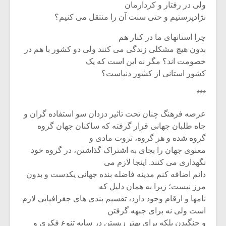
شیش و نیم»
موسیقی فی
ولی در رفتار و کردارمان
برگزار می 
نژادپرستیم و حتی سنت آن را منتقل می کنیم؟
اگر نمی توانی
سکانسی به 
چرا استانهای ما در کنار هم
مشهورترین باشی،
موسیقی فیلم 
بدون هیچ مشکلی زندگی می کنند ولی دو کشور با هم در
بدنام ترین باش
خصومت اند؟ مگر نه این است که یک
کشور استانی از کشور دنیاست؟
***
عرصه فرهنگ چنان تحت تاثیر دزدان سو استفاده گران و
جاه طلبان جهانی قرار گرفته که ساکنان جهان گروه
گروه شده و هر گروه، ثروت مادی و
معنوی جهان را بجای به اشتراک گذاشتن، در گروه خود
نگهداری می کنند. اینجا لازم می
دانم اضافه کنم مدینه فاضله بنده جهانی یکدست و بدون
مرز نیست؛ زیرا به همان دلیل که
نامها و ارقام وجود دارد، تقسیم بندی های جغرافیایی لازم
است ولی نه برای جبهه گرفتن
و جنگیدن بلکه برای بهتر زیستن در سایه تنوع فکری و