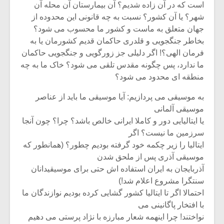
است که در آن زاده شدیم؟ آن بیمارستان آن محله آن
شهر؟ یا آن کشور؟ نسبت به چه قانونی این محدوده از
جهان متعلق به ماست و کشور ما محسوب می شود؟
بخاطر جنگجویی و قلدری حاکمان قدیم کشورمان یا به
فرمان الهی؟! اگر دلیلی جز زورگویی و جنگجویی حاکمان
ما ندارد، پس چگونه مقدس تلقی می شود؟ خاک ما به چه
منطقه ای محدود می شود؟
به موسیقی می پردازیم: آیا موسیقی ما باید از عناصر
موسیقی آلمانی
یا ایتالیایی دور و کاملا ایرانی خالص باشد؟ چرا؟ چون آنجا
سرزمین ما نیست؟ اگر
ایتالیا را زیر چکمه خود گرفته بودیم چطور؟ (همانطور که
میکلوش روژا
موریس ژار
موسیقی آذری پس از ملحق شدن
آذربایجان به ایران استفاده اش حتی برای موسیقیدانان
سنتگرا مشروع اعلام شد!)
احتمالا اگر تا ایتالیا کشور گشایی کرده بودیم نوازندگان ما
با افتخار پاگانینی می
یادداشتی بر موسیقی
دوره آموزش
متن فیلم «متری
موسیقی بر
نواختند! چرا اینهمه شعار مبارزه با نژاد پرستی می دهیم