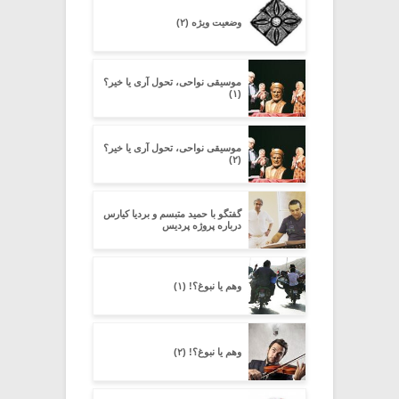
وضعیت ویژه (۲)
موسیقی نواحی، تحول آری یا خیر؟
(۱)
موسیقی نواحی، تحول آری یا خیر؟
(۲)
گفتگو با حمید متبسم و بردیا کیارس
درباره پروژه پردیس
وهم یا نبوغ‌؟! (۱)
وهم یا نبوغ‌؟! (۲)