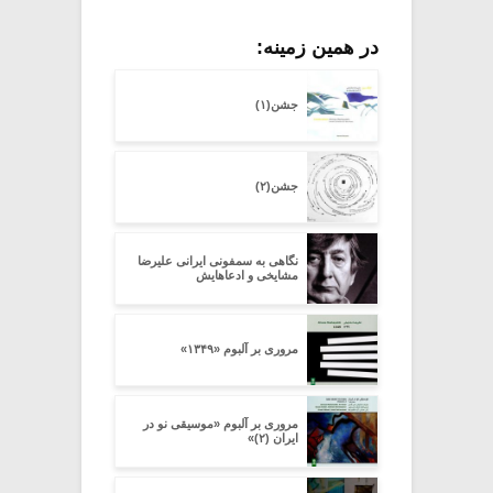
در همین زمینه:
جشن(۱)
جشن(۲)
نگاهی به سمفونی ایرانی علیرضا
مشایخی و ادعاهایش
مروری بر آلبوم «۱۳۴۹»
مروری بر آلبوم «موسیقی نو در
ایران (۲)»