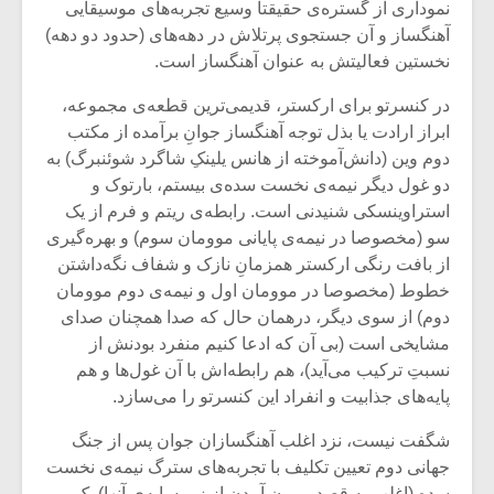
نموداری از گستره‌ی حقیقتا وسیع تجربه‌های موسیقایی
آهنگساز و آن جستجوی پرتلاش در دهه‌های (حدود دو دهه)
نخستین فعالیتش به عنوان آهنگساز است.
در کنسرتو برای ارکستر، قدیمی‌ترین قطعه‌ی مجموعه،
ابراز ارادت یا بذل توجه آهنگساز جوانِ برآمده از مکتب
دوم وین (دانش‌آموخته از هانس یلینکِ شاگرد شوئنبرگ) به
دو غول دیگر نیمه‌ی نخست سده‌ی بیستم، بارتوک و
استراوینسکی شنیدنی است. رابطه‌ی ریتم و فرم از یک
سو (مخصوصا در نیمه‌ی پایانی موومان سوم) و بهره‌گیری
از بافت رنگی ارکستر همزمانِ نازک و شفاف نگه‌داشتن
خطوط (مخصوصا در موومان اول و نیمه‌ی دوم موومان
دوم) از سوی دیگر، درهمان حال که صدا همچنان صدای
میکلوش روژا
موریس ژار
مشایخی است (بی آن که ادعا کنیم منفرد بودنش از
نسبتِ ترکیب می‌آید)، هم رابطه‌اش با آن غول‌ها و هم
پایه‌های جذابیت و انفراد این کنسرتو را می‌سازد.
شگفت نیست، نزد اغلب آهنگسازان جوان پس از جنگ
یادداشتی بر موسیقی
دوره آموزش
جهانی دوم تعیین تکلیف با تجربه‌های سترگ نیمه‌ی نخست
متن فیلم «متری
موسیقی بر
سده (اغلب به قصد بیرون آمدن از زیر سایه‌ی آنها) یک