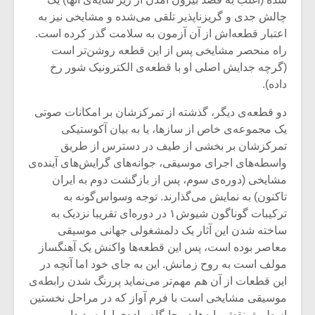
شیش و نیم»
موسیقی فی
برگزار می 
چالش جدی و گریزناپذیر تلقی می‌شده و مشایخی نیز به
اعتبار قطعه‌اش از آن آزمون به سلامت گذر کرده است.
اگر نمی توانی
سکانسی به 
راه منحصر مشایخی پس از این قطعه روشن‌تر است
مشهورترین باشی،
موسیقی فیلم 
(گرچه جدایش اصلی او با قطعه‌ی الکترونیک شور رخ
بدنام ترین باش
داده).
دو قطعه‌ی دیگر، گذشته از تمرکزشان بر امکانات صوتی
یک مجموعه‌ی خاص از سازها، یا به بیان آکوستیکی
تمرکزشان بر بخشی از طیف در دسترس از طریق
واسطه‌های اجرای موسیقی، جوانه‌های گرایش‌های آینده‌ی
مشایخی (دوره‌ی سوم، پس از بازگشت دوم به ایران
تاکنون) به نمایش می‌گذارند. توجه وسواس‌گونه به
ترکیبات گوناگون شیوش۱ در دوره‌ای تقریبا نزدیک به
ساخته شدن این آثار یک دلمشغولی جهانی موسیقی
معاصر بوده است، پس این قطعه‌ها واکنش یک آهنگساز
مولف است به روح زمانش. این به جای خود اما آنچه در
این قطعات از آن هم مهم‌تر می‌نماید پررنگ شدن رابطه‌ی
موسیقی مشایخی است با فرم آواز که در مراحل نخستین
از طریق نقش‌مایه‌ها در جایگاه ماده‌ی اولیه پدیدار