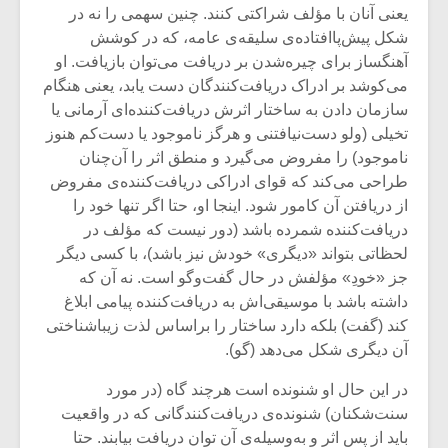
شیش و نیم»
موسیقی فی
یعنی آنان با مؤلف شراکتی کنند. چنین سهمی را نه در
برگزار می 
شکل پیش‌پاافتاده‌ی سلیقه‌ی عامه، که در کوشش
آهنگساز برای چیره‌شدن بر دریافت می‌توان بازیافت. او
اگر نمی توانی
سکانسی به 
مشهورترین باشی،
موسیقی فیلم 
می‌کوشد بر ادراک دریافت‌کنندگان دست یابد، یعنی هنگام
بدنام ترین باش
سازمان دادن به ساختار اثرش دریافت‌کننده‌ای آرمانی یا
تخیلی (ولو دست‌نیافتنی و هرگز ناموجود یا دست‌کم هنوز
ناموجود) را مفروض می‌گیرد و منطق اثر را آن‌چنان
طراحی می‌کند که قوای ادراکی دریافت‌کننده‌ی مفروض
از دریافتن آن کامور شود. اینجا او، حتا اگر تنها خود را
دریافت‌کننده شمرده باشد (دور نیست که مؤلف در
لحظاتی بتواند «دیگری» خودش نیز باشد)، با کسی دیگر
جز «خودِ» مؤلفش در حال گفت‌وگو است. نه آن که
داشته باشد با موسیقی‌اش به دریافت‌کننده پیامی ابلاغ
کند (گفت) بلکه دارد ساختار را براساس لذت زیباشناختی
آن دیگری شکل می‌دهد (گو).
در این حال او شنونده است هرچند گاه (در مورد
سنت‌شکنان) شنونده‌ی دریافت‌کنندگانی که در واقعیت
باید از پسِ اثر و به‌وسیله‌ی آن توان دریافت بیابند. حتا