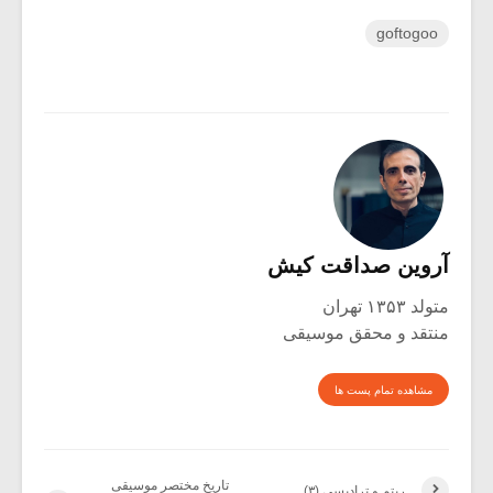
goftogoo
آروین صداقت کیش
متولد ۱۳۵۳ تهران
منتقد و محقق موسیقی
مشاهده تمام پست ها
تاریخ مختصر موسیقی
ریتم و ترادیسی (۳)