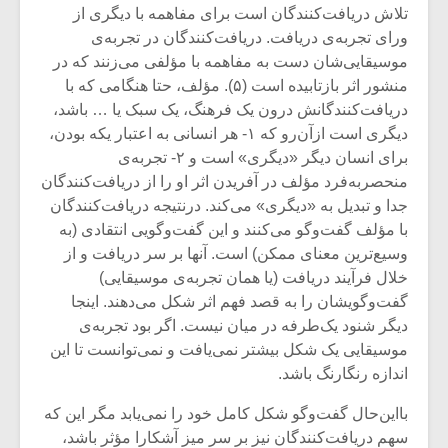
تلاش دریافت‌کنندگان است برای مفاهمه با دیگری از
ورای تجربه‌ی دریافت. دریافت‌کنندگان در تجربه‌ی
موسیقایی‌شان دست به مفاهمه با مؤلفی می‌زنند که در
منشور اثر بازتابیده است (۵). مؤلف، حتا هنگامی که با
دریافت‌کنندگانش درون یک فرهنگ، یک سبک یا … باشد،
دیگری است ازآن‌رو که ۱- هر انسانی به اعتبار یکه بودن،
برای انسان دیگر «دیگری» است و ۲- تجربه‌ی
منحصربه‌فرد مؤلف در آفریدن اثر او را از دریافت‌کنندگان
جدا و تبدیل به «دیگری» می‌کند. درنتیجه دریافت‌کنندگان
با مؤلف گفت‌وگو می‌کنند و این گفت‌وگویی انتقادی (به
وسیع‌ترین معنای ممکن) است. آنها بر سر دریافت و از
خلال فرآیند دریافت (یا همان تجربه‌ی موسیقایی)
گفت‌وگویشان را به قصد فهم اثر شکل می‌دهند. اینجا
میکلوش روژا
موریس ژار
دیگر شنود یک‌طرفه در میان نیست. اگر بود تجربه‌ی
موسیقایی یک شکل بیشتر نمی‌یافت و نمی‌توانست تا این
اندازه رنگارنگ باشد.
یادداشتی بر موسیقی
دوره آموزش
بااین‌حال گفت‌وگو شکل کامل خود را نمی‌یابد مگر این که
متن فیلم «متری
موسیقی بر
سهم دریافت‌کنندگان نیز بر سر میز آشکارا مؤثر باشد،