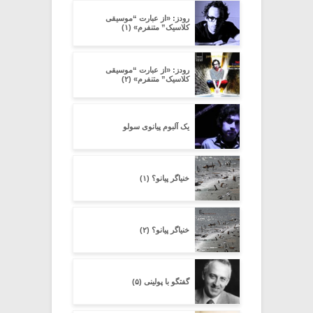
رودز: «از عبارت “موسیقی
کلاسیک” متنفرم» (۱)
رودز: «از عبارت “موسیقی
کلاسیک” متنفرم» (۲)
یک آلبوم پیانوی سولو
خنیاگر پیانو؟ (۱)
خنیاگر پیانو؟ (۲)
گفتگو با پولینی (۵)