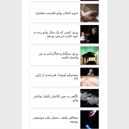
نحوه انتخاب پیانو (قسمت هشتم)
پرتو: کسی که یک سال پیانو زده به
خود اجازه تدریس میدهد
پرتو: نمیگذارم شاگردانم به من
وابسته باشند
میتسوکو اوچیدا، هنرمندی از ژاپن
(۲)
نگاهی به سیر تکاملی تکنیک نواختن
پیانو
میخائیل پلتنف، سمبل ملی موسیقی
روسیه