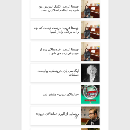
چیستا غریب: تکنیک تدریس من
شبیه به استادم اصلانیان است
چیستا غریب: درست نیست که بچه
را به بردگی وادار کنیم!
چیستا غریب: خردسالان زود از
موسیقی زده می شوند
ایگناسی یان پدروسکی، پیانیست
دیپلمات
«ماندالای درون» منتشر شد
رونمایی از آلبوم «ماندالای درون»
(۱)