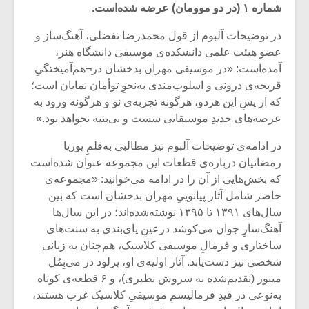
شماره ۱ (در دو موومان) عرضه شده‌است.
در توضیحات آلبوم از قول محمدرضا تفضلی، آهنگ‌ساز و
عضو هیئت علمی دانشکده‌ی موسیقی دانشگاه هنر،
آمده‌است: «در موسیقی مهران بدخشان در¬هم‌آمیختگیِ
قریحه‌ی درونی و اسلوب‌مندی به‌نحوِ توأمان نمایان است؛
که از‌ پسِ این هردو، هرگونه تجربه‌ی نو و هرگونه ورود به
عرصه‌های جدیدِ موسیقایی سست و بی‌بنیه نخواهد بود.»
در ادامه‌ی توضیحات آلبوم نیز مطالبی به‌قلمِ پوریا
رمضانیان درباره‌ی قطعات این مجموعه عنوان شده‌است
که بخش‌هایی از آن را در ادامه می‌خوانید: «مجموعه‌ی
حاضر شامل آثار پیانوییِ مهران بدخشان است که بین
سال‌های ۱۳۹۱ تا ۱۳۹۵ نوشته‌شده‌اند؛ در این سال‌ها
میکلوش روژا
موریس ژار
آهنگ‌سازِ جوان می‌کوشد درعینِ پای‌بندی به سنت‌های
ساختاری و فرمالِ موسیقی کلاسیک، هم‌چنان به زبانی
شخصی نیز دست‌یابد. آثار اولیه‌ی او، پرلود در می‌بِمُل
مینور (تقدیم‌شده به سروش نظیری)، و ۶ قطعه‌ی کوتاه
یادداشتی بر موسیقی
دوره آموزش
به‌نوعی در قیدِ فرمالیسمِ موسیقیِ کلاسیک غرب هستند،
متن فیلم «متری
موسیقی بر