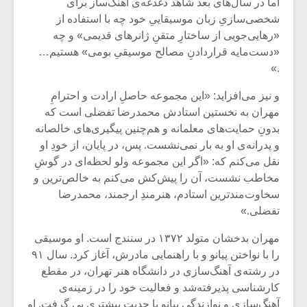
شیش و نیم»
موسیقی فی
اما در سال‌های بعد شاهد دغدغه‌ی آهنگ‌ساز برای
برگزار می 
شخصی‌سازیِ زبان موسیقاییِ خود چه با استفاده از
«رها‌یی‌جویی از ساختارِ متقنِ ژانرهای قدیمی» و چه
اگر نمی توانی
سکانسی به 
«دست‌مایه ‌قراردادنِ‌ مصالح موسیقیِ بومی» هستیم…
مشهورترین باشی،
موسیقی فیلم 
.»
بدنام ترین باش
و نیز می‌افزاید: «این مجموعه حاصلِ ارادت و احترامِ
مهران به نخستین استادش محمدرضا تفضلی است که
بدونِ حمایت‌های معلمانه و هم‌چنین پیگیری‌های خالصانه
و پدرانه‌ی او به بار نمی‌نشست‌. پس، در پایان، از خودِ او
نقل می‌کنم که: «اگر این مجموعه ولو لحظه‌ای در گوشِ
مخاطب نشست، آن را پیش‌کش می‌کنم به خالص‌ترین و
سخاوت‌مندترین استادم، هنرمندِ ارجمند، محمدرضا
تفضلی.»
مهران بدخشان متولد ۱۳۷۲ در سنندج است. او موسیقی
را با نواختن پیانو و با راهنمایی مادرش، آغاز کرد. سال ۹۱
در رشته‌ی آهنگ‌سازی در دانشگاه هنر تهران، در مقطع
کارشناسی پذیرفته‌شد و فعالیت خود را در زمینه‌ی
آهنگ‌سازی و نوازندگی پیانو با جدیت بیشتری پِی گرفت. او