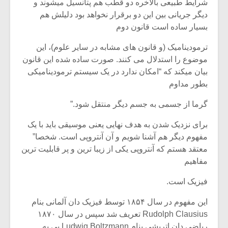
شیش و نیم»
موسیقی فی
شرایط طبیعی بالاخره دو قطب هم پتانسیل میشوند و
برگزار می 
دیگر جریانی بین این دو برقرار نخواهد بود دلیلش هم
بسیار ساده است قانون دوم
اگر نمی توانی
سکانسی به 
مشهورترین باشی،
موسیقی فیلم 
ترمودینامیک (و قانون های مشابه در سایر علوم)، این
بدنام ترین باش
موضوع را استدلال می کنند. صورت ساده شده این قانون
بیان میکند که “امکان ندارد در یک سیستم ترمودینامیکی
بطور مداوم
گرما از جسمی به جسم دیگر منتقل شود.”
برای نزدیک شدن به هدف نهایی یعنی موسیقی باید با یک
مفهوم دیگر هم آشنا شویم و آن آنتروپی است. شخصا”
معتقد هستم که آنتروپی یکی از زیبا ترین و پر قابلیت ترین
مفاهیم
فیزیک است.
این مفهوم در سال ۱۸۵۴ توسط فیزیک دان آلمانی بنام
Rudolph Clausius تعریف شد سپس در سال ۱۸۷۰
ریاضی دان اتریشی بنام Ludwig Boltzmann پی به