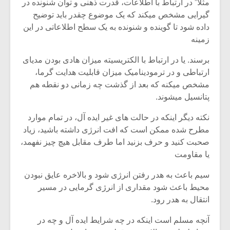
مثلا” در ارتباط با اطلاعات، قدرت ذهنی و توان شنونده در
گیرایی مشخص میکند که یک موضوع چقدر باید توضیح
داده شود تا گوینده و شنونده به یک سطح اطلاعاتی در این
زمینه
برسند. یا در ارتباط با الکتریسیته میزان هادی بودن مدیای
ارتباطی و در ترمودینامیک میزان قابلیت هدایت گرما،
مشخص میکنه که بعد از گذشت چه زمانی دو نقطه هم
پتانسیل میشوند.
نکته دیگر اینکه در حالت های غیر ایده آل، در تمام موارد
مطرح شده ممکن است که افت انرژی داشته باشید، زیاد
صحبت کنید و حرف بزنید اما طرف مقابل هیچ چیز نفهمد،
یا مقاومت
میکلوش روژا
موریس ژار
سیم باعث به هدر رفتن انرژی شود و بالاخره عایق نبودن
محیط باعث شود مقداری از انرژی گرمایی در مسیر
انتقال به هدر رود.
یادداشتی بر موسیقی
دوره آموزش
آنچه مسلم است اینکه در چه شرایط ایده آل و چه در
متن فیلم «متری
موسیقی بر