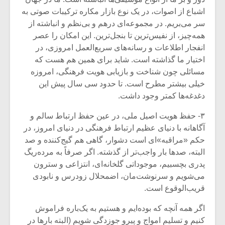
شیش و نیم»
موسیقی فی
برگزار می 
اشباع از اصوات، در یک نوع بازار مکاره ترکیبات صوتی به
سر می‌بریم. در مجموعه‌ای درهم و بی‌نظم و انباشته از
اگر نمی توانی
سکانسی به 
همه‌چیز، از نفیس‌ترین تا بنجل‌ترین. این امکان را عصر
مشهورترین باشی،
موسیقی فیلم 
انفجار اطلاعات و رسانه‌های سریع‌العمل امروزی، در
بدنام ترین باش
اختیار ما گذاشته است. شاید برای همین هم هست که
مسائلی چون شناخت و بازیابی هویت فرهنگی، امروزه
خیلی بیشتر مطرح است. تا حدود سی سال پیش این
دغدغه‌ها کمتر وجود داشت.
۳- حفظ هویت اصیل ملی، در عین حفظ ارتباط سالم و
آگاهانه با دنیای عظیم ارتباط فرهنگی در دنیای امروز، در
حکم «مراقبه»ای است دشوار، گاهی هم گیج‌کننده و صد
البته، صدها بار واجب‌تر از گذشته. اگر صرفاً به مرده‌ریگ
پدری بچسبیم، موجوداتی گلخانه‌ای، انتزاعی و سترون
می‌شویم و سرنوشت‌مان، اضمحلال زودرس و نابودی
قریب‌الوقوع است.
اگر همه آنچه که بوده‌ایم و هستیم به یک‌باره فراموش
کنیم و تسلیم امواج و پیرو جوزدگی شویم (البته بارها در