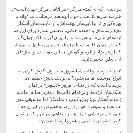
در دنیایی که به گفته مارکز «هر اتاقی مرکز جهان است»،
هنرمند ظریف‌اندیشی چون ابوسعید مرضایی، می‌تواند با
بهره‌گیری از توانایی‌های نهفته‌اش، از قابلیت‌های آشکار
نفوذ رسانه‌ای و دهکده جهانی، محملی بسازد برای این که
ایده‌های شریف و هنرمندانه را ایران‌گیر و بلکه جهان‌گیر
کند. در جهان فارس‌زبانان (و غیرفارسی‌زبانانِ) ایرانی‌تبار
که از هر نژاد و قوم و گویش، به این موسیقی و سازهای
آن، تعلق خاطر دارند.
۲- چند درصد اوقات شبانه‌روز ما صرف گوش کردن به
انواع موسیقی‌ها می‌شود؟ بی‌تردید، بخش عمده آن.
درست است که در دنیای امروز «تصویر» بر تمام
میکلوش روژا
موریس ژار
شکل‌های ارتباط و بر تمام قالب‌های هنری سایه انداخته
(نمونه آشکارش: ویدیوکلیپ و نماهنگ) اما موسیقی هنوز
هم نفوذ و سیطره خود را دارد. به‌خصوص در ایران که
هنوز هم مردمانی دارد بیشتر شفاهی و بسیار کمتر کتبی
که با «شنیدن» الفتی بیشتر دارند تا «دیدن».
یادداشتی بر موسیقی
دوره آموزش
متن فیلم «متری
موسیقی بر
دور و بر ما از انواع موسیقی‌ها انباشته است. ما در جهان