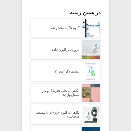
در همین زمینه:
آلبوم «آب» منتشر شد
مروری بر آلبوم «باد»
شنیدن دگر آموز (۲)
​نگاهی به کتاب «فرهنگ و هنر
سه‌تارنوازی»
نگاهی به آلبوم «راز» از «ابوسعید
مرضایی»