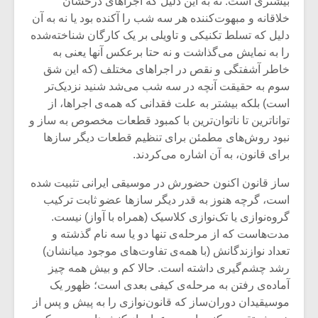
بیشتری است. نه به این دلیل که اجراهای درخشان
خلاقانه و مبهوت‌کننده هر سه شب را آکنده بود یا نه به آن
دلیل که تسلط تکنیکی و تاویلی بر یک کارگان شناخته‌شده
را به نمایش می‌گذاشت و نه حتا برعکس آنها یعنی به
خاطر آشفتگی و نقص در اجراهای مختلف (که این شق
سوم به حقیقت آنچه در سه شب می‌شد شنید نزدیک‌تر
است) بلکه بیشتر به علت فقدانی که همه‌ی اجراها، از
تواناترین تا ناتوان‌ترین با کمبود قطعات مخصوص به ساز و
نبود روش‌های مطمئن برای تنظیم قطعات دیگر سازها
برای قانون، به آن اشاره می‌کردند.
ساز قانون اکنون حضورش در موسیقی ایرانی تثبیت شده
است، گرچه هنوز به قدر دیگر سازها عضو ثابت ترکیب
گروه‌نوازی یا تک‌نوازی کلاسیک (همراه با آواز) نیست.
میکلوش روژا
موریس ژار
مدت‌هاست که از مرحله‌ی تنها دو یا سه نام گذشته و
تعداد نوازندگانش (با همه‌ی تفاوت‌‌های موجود میانشان)
رشد چشم‌گیری داشته است. حالا کم و بیش همه چیز
آماده‌ی رفتن به مرحله‌ی کیفی بعدی است؛ ظهور یک
یادداشتی بر موسیقی
دوره آموزش
موسیقیدان دوران‌ساز که قانون‌نوازی را به پیش و پس از
متن فیلم «متری
موسیقی بر