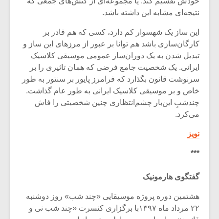
خودش تقسیم کند. یا مجموعه‌ای از کنش‌های جمعی که
شیش و نیم»
موسیقی فی
برگزار می 
نتیجه‌ای مشابه این داشته باشد.
اگر نمی توانی
سکانسی به 
این ساز یک شهسوار کم دارد، کسی که هم قادر بر
مشهورترین باشی،
موسیقی فیلم 
کارگان‌سازی باشد هم توانا بر عبور از مرزهای این ساز و
بدنام ترین باش
تبدیل شدن به یک دوران‌ساز عمومی موسیقی کلاسیک
ایرانی. یک شخصیت جامع فرضی که همان تاثیری را بر
سرنوشت قانون بگذارد که فرامرز پایور بر سنتور به طور
خاص و بر موسیقی کلاسیک ایرانی به طور عام گذاشت.
چندشبِ این‌بار چشم‌انتظاری چنین شخصیتی را فاش
می‌کرد.
نویز
***
گفتگوی هارمونیک
هشتمین دوره پروژه موسیقایی «چند شب» روز دوشنبه
۲۲ مرداد ماه ۱۳۹۷با برگزاری کنسرت «چند شب نی و