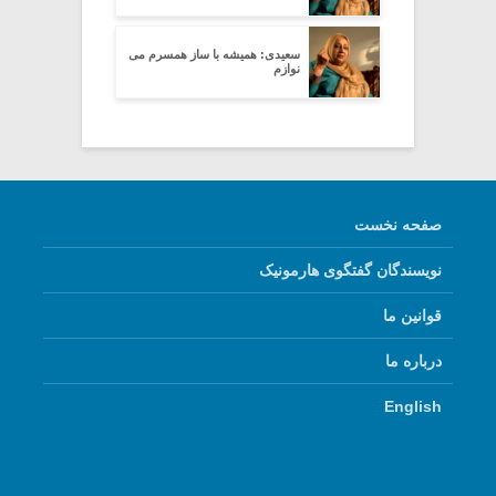
سعیدی: همیشه با ساز همسرم می
نوازم
صفحه نخست
نویسندگان گفتگوی هارمونیک
قوانین ما
درباره ما
English