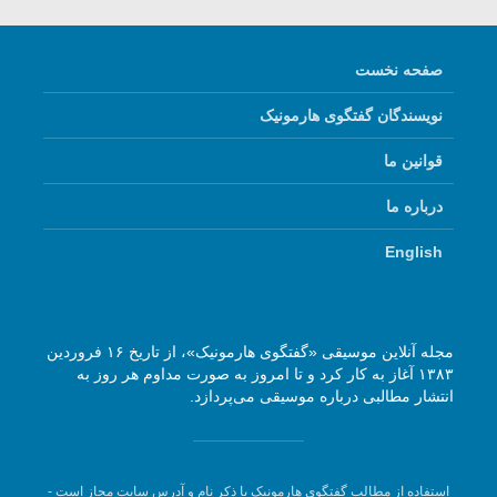
صفحه نخست
نویسندگان گفتگوی هارمونیک
قوانین ما
درباره ما
English
مجله آنلاین موسیقی «گفتگوی هارمونیک»، از تاریخ ۱۶ فروردین
۱۳۸۳ آغاز به کار کرد و تا امروز به صورت مداوم هر روز به
انتشار مطالبی درباره موسیقی می‌پردازد.
استفاده از مطالب گفتگوی هارمونیک با ذکر نام و آدرس سایت مجاز است -