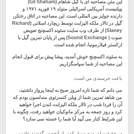
این متن مصاحبه ای با گیل شاهام (Gil Shaham)
ویلنیست آمریکایی اسرائیلی متولد ۱۹ فوریه ۱۹۷۱ و
دارنده جوایز بین المللی است. این مصاحبه در اتاق رختکن
گیل در تالار ملکه الیزابت توسط ریچارد اسلانی (Richard
Slaney) از طرف وب سایت سئوند اکسچنج تعویض
صوت ( Sound Exchange) پس از پایان تمرین گیل با
ارکستر فیلارمونیا، انجام شده است.
به سئوند اکسچنج خوش آمدید، پیشا پیش برای قبول انجام
این مصاحبه از شما سپاسگزاریم.
باعث خرسندی من است.
می دانم که شما تازه امروز صبح به اینجا پرواز داشتید،
میکلوش روژا
موریس ژار
من شاهد تمرین شما از ویلن کنسرتوی مندلسون بودم که
آن را فردا شب در تالار ملکه الیزابت لندن اجرا خواهید
کرد و روز جمعه به مرکز مانوکیان خواهید رفت، چگونه با
این شرایط کنار می آیید آیا شما را خسته نمی سازد؟
یادداشتی بر موسیقی
دوره آموزش
متن فیلم «متری
موسیقی بر
در حقیقت امروزه بسیار کمتر از آنچه در گذشته عادت