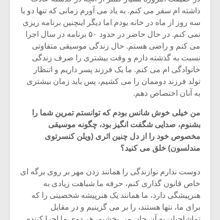
شیش و نیم»
موسیقی فی
داشته ام سفر می کنم. به یاد می آورم زمانی که تنها دو یا
برگزار می 
سه روز از ماه در خانه بودم اما دیگر اینچنین برنامه ریزی
اگر نمی توانی
سکانسی به 
نمی کنم. در حال حاضر در حدود ۵۰ برنامه در سال اجرا
مشهورترین باشی،
موسیقی فیلم 
می کنم و راضی هستم. حال زندگی موسیقی متفاوتی
بدنام ترین باش
نسبت به گذشته دارم و وقت بیشتری را صرف زندگی
خانوادگی ام می کنم. ما یک فرزند پسر داریم و اتنظار
تولد فرزند دوممان را می کشیم، پس باید زمان بیشتری
به آنان اختصاص دهم.
من خیلی خوش شانس بودم که توانستم تمرین شما را
بشنوم، صدایی شگفت انگیز بود، چگونه موسیقی
مخصوص خود را از دل چنین اثری (ویلن کنسرتوی
مندلسون) خلق می کنید؟
دوست ندارم نوازندگی را همانند زدن مهر بر روی برگه ای
خاص قانون گذاری کنم، حرفه ما شباهت زیادی به
هنرپیشگی دارد، ما همانند یک هنرپیشه شخصیتی را که
برای ما، نتها هستند، را بر می گزینیم و در مقابل
تماشاچیان به آن جان می بخشیم. هر دوی ما اجرا کننده