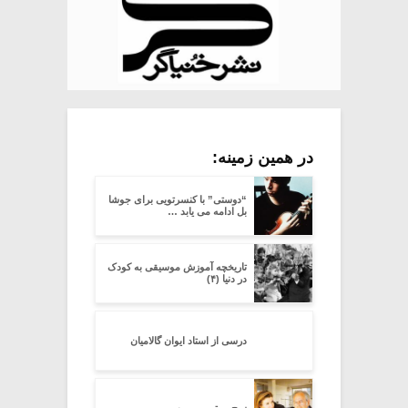
در همین زمینه:
“دوستی” با کنسرتویی برای جوشا
بل ادامه می یابد …
تاریخچه آموزش موسیقی به کودک
در دنیا (۴)
درسی از استاد ایوان گالامیان
زوج موتر – پروین