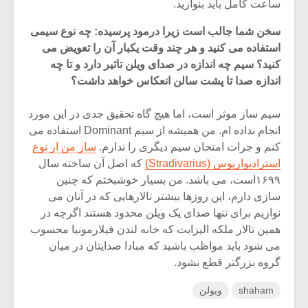
ساعت کامل باید بنوازید.
سخن شما جالب است زیرا درمود پرسیده: چه نوع سیمی
استفاده می کنید و هر چند وقت یکبار آن را تعویض می
کنید؟ سیم چه اندازه در صدای ویلن تاثیر دارد و تا چه
اندازه صدا تا پشت سالن انعکاس خواهد داشت؟
سیم ساز موثر است، اما هیچ گاه تحقیق جدی در این مورد
انجام نداده ام. من همیشه از سیم Dominant استفاده می
کنم و جرات امتحان سیم دیگری را ندارم.
ساز من از نوع
استرادیواریوس (Stradivarius)
که اصل آن ساخته سال
۱۶۹۹است، می باشد. من بسیار خوشبختم که چنین
سازی دارم، این روزها بیشتر تالارهایی که در آنان می
نوازیم برای تنها صدای یک ویلن محدود هستند اگرچه در
همین تالار ملکه الیزابت که خانه لندن فیلارمونیا محسوب
می شود باید مواظب باشید که مبادا صدایتان در میان
گروه بزرگتر قطع نشود.
shaham
ویولن