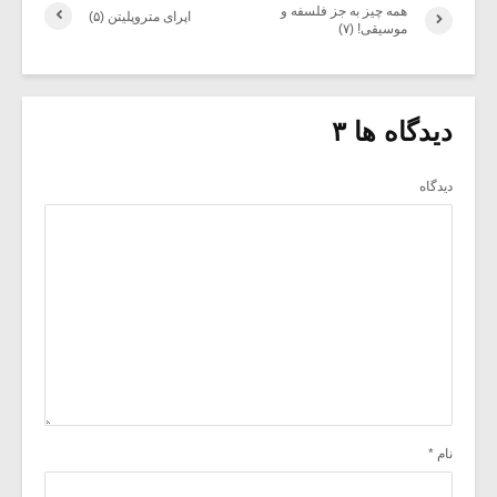
همه چیز به جز فلسفه و
اپرای متروپلیتن (۵)
موسیقی! (۷)
دیدگاه ها ۳
دیدگاه
نام
*