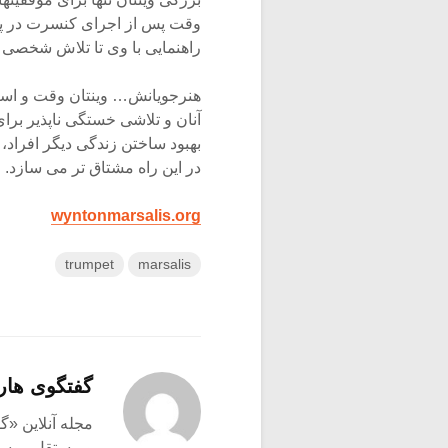
وقت پس از اجرای کنسرت در پا
راهنمایی با وی تا تلاش شخصی ا
هنرجویانش… وینتان وقت و است
آنان و تلاشی خستگی ناپذیر برای
بهبود ساختن زندگی دیگر افراد
در این راه مشتاق تر می سازد.
wyntonmarsalis.org
trumpet
marsalis
گفتگوی هار
و مستقل موسیق