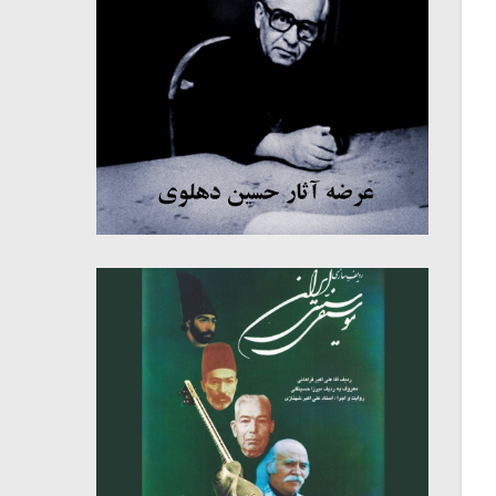
میکلوش روژا
موریس ژار