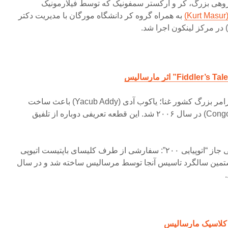
وهی بزرگ، کر و ارکستر سمفونیک که توسط فیلارمونیک
)
به همراه گروه کر دانشگاه مورگان با مدیریت دکتر
رابطه بلند مدت مارسالیس با درامر بزرگ کشور غنا؛ یاکوب آدی (Yacub Addy) باعث ساخت
قطعه “میدان کونگو” (Congo Square) در سال ۲۰۰۶ شد. این قطعه تعریفی دوباره از تلفیق
جاز آمریکا است. قطعه موسیقی جاز “اتوپیایی ۲۰۰”: سفارشی از طرف کلیسای باپتیست اتیوپی
یستمین سالگرد تاسیس آنجا توسط مرسالیس ساخته شد و در سال
 کلاسیک مارسالیس