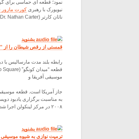
نمود؛ قطعه ای حماسی برای گر
نیویورک با رهبری
کورت مازور (Kurt Masur
ناثان کارتر (Dr. Nathan Carter) در مرکز لینکون اجرا شد.
بشنوید
قمستی از رقص شیطان را از “Fiddler’s Tale” اثر مارسالیس
موسیقی آفریقا و
به مناسبت برگزاری یادبود دو
۲۰۰۸ در مرکز لینکولن اجرا شد.
بشنوید
ترمپت نوازی به شیوه موسیقی