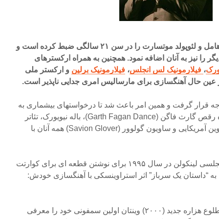
وی کنسرتو تروپت های هایدن، هامل و لئوپولد موتسارت را در سن ۲۱ سالگی ضبط کرده است و
 اثر کلاسیک دیگر را نیز به آنان اضافه نمود. همچنین به همراه ارکسترهای
ورک
،
فیلارمونیک لس انجلس
،
فیلارمونیک برلین
و ارکستر ملی
عین حال آهنگسازی برای مارسالیس امری جدایی ناپذیر است.
ه قرار گرفت و همین امر باعث شد تا درخواستهای بیشماری به
وی برای آهنگسازی بشود؛ گروه رقص گارث فاگن (Garth Fagan Dance)، باله نیویورک، تئاتر
باله آمریکایی، تئاتر رقص آلی آلوین آمریکایی و ساویون گولوور (Savion Glover) همه آنان با
وی همچنین با مرکز موسیقی مجلسی لینکولن در سال ۱۹۹۵ برای نوشتن قطعه ای برای کوارتت
 ۱۹۹۸ در پاسخی به “داستان یک سرباز” اثر استراوینسکی با آهنگسازی خودش:
Tale” همکاری داشته است. در طلوع هزاره جدید (۲۰۰۰) وینتان اولین سمفونی خود را معرفی