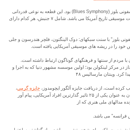
دومین سمفونی مارسالیس؛ سمفونی بلوز (Blues Symphony) بود. این قطعه به نوعی قدردانی
از سبک بلوز در دوره های متفاوت موسیقی تاریخ آمریکا می باشد. شامل ۷ جنبش، هر کدام دارای
نی بلوز” با سنت سبکهای: دوک الینگتون، فلچر هندرسون و جلی
خود را در ریشه های موسیقی آمریکایی یافته است.
ن با مردم از سنتها و فرهنگهای گوناگون ارتباط داشته است.
از در مرکز لینکولن بود؛ اولین موسسه مشهور دنیا که به اجرا و
کرد. وینتان مارسالیس ۴۸
 کرده است، از دریافت جایزه آلگور ایچومدوز،
جایزه گرمی
،
پولنیزر و پی بادی تا برگزیده شدن به عنوان یکی از ۲۵ تاثیر گذارترین افراد آمریکایی، پیام آور
ه مدالهای ملی هنری که از
تش فرانسه” می باشد.
تهایش نیست بلکه برای شخصیتش می باشد… از گذاشتن ساعتها