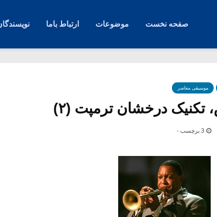
صفحه نخست
موضوعات
ارتباط باما
نویسندگان
موسیقی معاصر
 تکنیک درخشان ترمپت (۲)
3 برچسب -