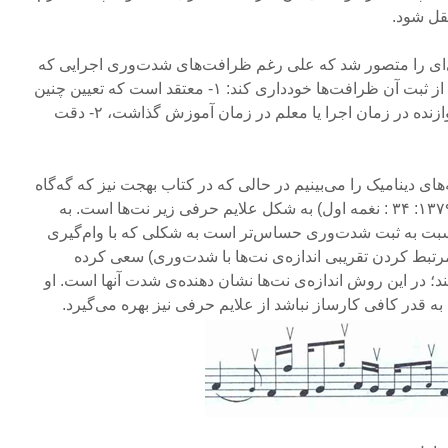
قل شود.
ی‌ای را متصور شد که علی رغم ظرافت‌های شدت‌وری اجرایی که
در حال ثبت آن است به دو دلیل از ثبت آن ظرافت‌ها خودداری کند: ۱- معتقد است که تعیین چنین
ظرافت‌هایی را باید به عهده‌ی نوازنده در زمان اجرا یا معلم در زمان آموزش گذاشت، ۲- دقت
های دینامیک را می‌بینیم در حالی که در کتاب بهجت نیز که گه‌گاه
به آنها بر‌می‌خوریم (مثلا بهجت ۱۳۷۹: ۳۴ : نغمه اول) به شکل علایم حرفی زیر نت‌ها است.‌ به
ت به ثبت شدت‌وری حساس‌تر است به شکلی که با وام‌گیری
بط کردن تقریبی اندازه‌ی نت‌ها با شدت‌وری) سعی کرده
 در این روش اندازه‌ی نت‌ها نشان دهنده‌ی شدت آنها است. او
به قدر کافی کارساز نباشد از علایم حرفی نیز بهره می‌گیرد.