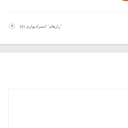
“رازهای” استرادیواری (۸)