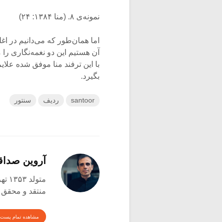
نمونه‌ی ۸. (منا ۱۳۸۴: ۲۴)
اما همان‌طور که می‌دانیم در 
آن هستیم این دو نغمه‌نگاری را 
با این ترفند منا موفق شده علای
بگیرد.
santoor
ردیف
سنتور
آروین صدا
متولد ۱۳۵۳ تهران
منتقد و محقق
مشاهده تمام پست 