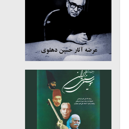
میکلوش روژا
موریس ژار