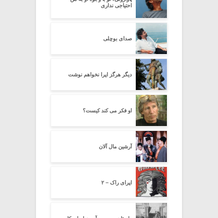
احتیاجی نداری
صدای بوچلی
دیگر هرگز اپرا نخواهم نوشت
او فکر می کند کیست؟
آرشین مال آلان
اپرای راک – ۲