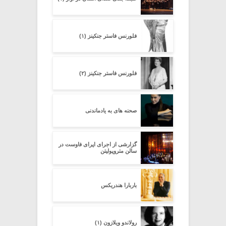
فلورنس فاستر جنکینز (۱)
فلورنس فاستر جنکینز (۲)
صحنه هاى به یادماندنى
گزارشى از اجراى اپراى فاوست در
سالن متروپولیتن
باربارا هندریکس
رولاندو ویلازون (۱)