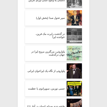
داستان به وجود آمدن اپرای کارمن
سیر تحول صدا (بخش اول)
در گذشت رابرت مک فرین،
خواننده اپرا
پاواروتی، بزرگترین مروج اپرا در
جهان درگذشت
پاواروتی از نگاه یک اپراخوان ایرانی
جسی نورمن، سوپرانوی با عظمت
طبقه بندی صدای انسان در آواز (۱)