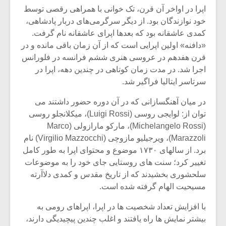
شیش و نیم»
موسیقی فی
اپرا در اواخر آن قرن، تک خوانی با همراهی رقصی توسط
برگزار می 
خود نوازندگان بود. از دیگر سرگرمی‌های دربار پادشاهی،
اگر نمی توانی
سکانسی به 
کمدی عاشقانه بود که بعدها اپرای عاشقانه نام گرفت.
مشهورترین باشی،
موسیقی فیلم 
«دافنه» اولین اپرایی است که از آن زمان باقی مانده و در
بدنام ترین باش
قرن هفدهم در عروسی هنری ششم فرانسه در فلورانس
اجرا شد. در مدت زمان کوتاهی در چندین دهه، اپرا در
سرتاسر ایتالیا فراگیر شد.
در میان آهنگسازانی که در آن دوره حضور داشتند می
توان از: لوایجی روسی (Luigi Rossi)، میکلانجلو روسی
(Michelangelo Rossi)، مارکو مارازولی (Marco
Marazzoli)، ویرجیلیو مازوچی (Virgilio Mazzocchi) نام
برد. از سالهای ۱۷۳۰ موضوع و محتوای اپرا به طور کامل
تغییر کرد؛ سنت های روستایی جای خود را به موضوعات
سلحشوری بخشیدند که از تاریخ مقدس و کمدی دلاآرته
مسیحیت الهام گرفته شده است.
با افزایش تعداد شخصیت ها در اپرا، اپراهای رومی به
بیشتر نمایش ها راه یافتند و اغلب چندین پیچیدیگی دارند،