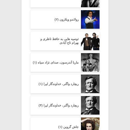
رولاندو ویلازون (۲)
توصیه هایی به حافظ ناظری و
بهرام تاج آبادی
ماریا آندرسون، صدای نژاد سیاه (۱)
ریچارد واگنر، خداوندگار اپرا (۱)
ریچارد واگنر، خداوندگار اپرا (۴)
جاش گروبن (۱)