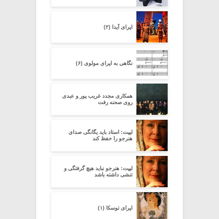
اپرای آیدا (۲)
نگاهی به اپرای مولوی (۶)
همکاری مجدد غریب پور و عبدی
روی صحنه رفت
لیپت: استاد باید یگانگی صدای
هنرجو را حفظ کند
لیپت: هنرجو نباید هیچ گرفتگی و
تنشی داشته باشد
اپرای توسکا (۱)