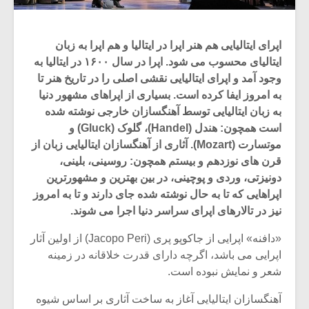
اپرای ایتالیایی هم هنر اپرا در ایتالیا و هم اپرا به زبان
ایتالیای محسوب می شود. اپرا در سال ۱۶۰۰ در ایتالیا به
وجود آمد و اپرای ایتالیایی نقشی اصلی را در تاریخ هنر تا
به امروز ایفا کرده است. بسیاری از اپراهای مشهور دنیا
به زبان ایتالیایی توسط آهنگسازان خارجی نوشته شده
است همچون: هندل (Handel)، گلوک (Gluck) و
موتسارت (Mozart). آثاری از آهنگسازان ایتالیایی زبان از
قرن های نوزدهم و بیستم همچون: روسینی، بلینی،
دونیزتی، وردی و پوچینی، در بین بهترین و مشهورترین
اپراهایی که تا به حال نوشته شده جای دارند و تا به امروز
نیز در تالارهای اپرای سراسر دنیا اجرا می شوند.
«دافنه» اپرایی از جاکوپو پری (Jacopo Peri) از اولین آثار
اپرایی می باشد، اگرچه دارای قدرت خلاقانه در زمینه
شعر و نمایش نبوده است.
آهنگسازان ایتالیایی آغاز به ساخت آثاری بر اساس شیوه