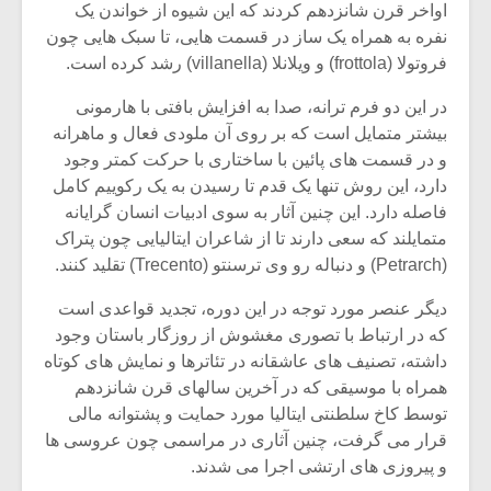
اواخر قرن شانزدهم کردند که این شیوه از خواندن یک
نفره به همراه یک ساز در قسمت هایی، تا سبک هایی چون
فروتولا (frottola) و ویلانلا (villanella) رشد کرده است.
در این دو فرم ترانه، صدا به افزایش بافتی با هارمونی
بیشتر متمایل است که بر روی آن ملودی فعال و ماهرانه
و در قسمت های پائین با ساختاری با حرکت کمتر وجود
دارد، این روش تنها یک قدم تا رسیدن به یک رکوییم کامل
فاصله دارد. این چنین آثار به سوی ادبیات انسان گرایانه
متمایلند که سعی دارند تا از شاعران ایتالیایی چون پتراک
(Petrarch) و دنباله رو وی ترسنتو (Trecento) تقلید کنند.
دیگر عنصر مورد توجه در این دوره، تجدید قواعدی است
که در ارتباط با تصوری مغشوش از روزگار باستان وجود
میکلوش روژا
موریس ژار
داشته، تصنیف های عاشقانه در تئاترها و نمایش های کوتاه
همراه با موسیقی که در آخرین سالهای قرن شانزدهم
توسط کاخ سلطنتی ایتالیا مورد حمایت و پشتوانه مالی
قرار می گرفت، چنین آثاری در مراسمی چون عروسی ها
یادداشتی بر موسیقی
دوره آموزش
و پیروزی های ارتشی اجرا می شدند.
متن فیلم «متری
موسیقی بر