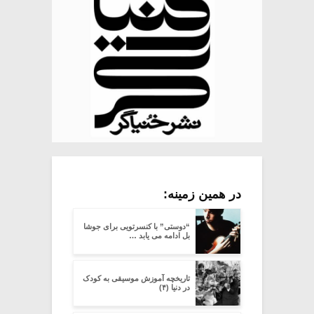
در همین زمینه:
“دوستی” با کنسرتویی برای جوشا
بل ادامه می یابد …
تاریخچه آموزش موسیقی به کودک
در دنیا (۴)