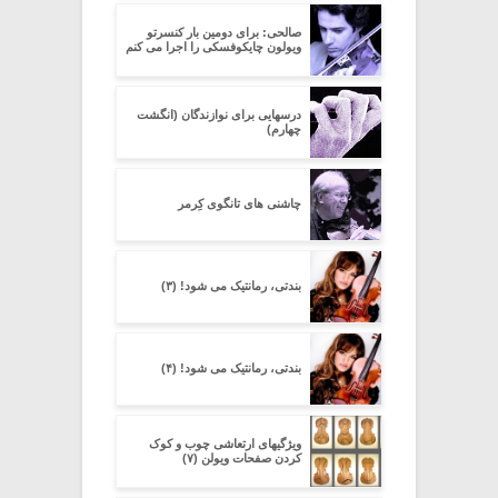
صالحی: برای دومین بار کنسرتو
ویولون چایکوفسکی را اجرا می کنم
درسهایی برای نوازندگان (انگشت
چهارم)
چاشنی های تانگوی کِرِمر
بندتی، رمانتیک می شود! (۳)
بندتی، رمانتیک می شود! (۴)
ویژگیهای ارتعاشی چوب و کوک
کردن صفحات ویولن (۷)