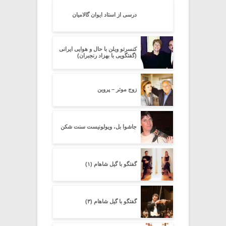
درسی از استاد ایوان گالامیان
کنسرتو ویلن با حال و هوایی ایرانی
(گفتگویی با بهزاد رنجبران)
زوج موتر – پروین
جاشوا بل، ویولونیست سنت شکن
گفتگو با گیل شاهام (۱)
گفتگو با گیل شاهام (۳)