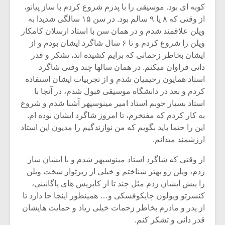
کوبه ای بود. موسیقی را با پدرم شروع کردم با ساز پیانو،
از وقتی که ۸ یا ۹ سالم بود. در سن ۱۵ سالگی شدیدا به
ویلن علاقمند شدم و در همان سن با استاد ارسلان کامکار
ویلن را شروع کردم و تا ۶ سال شاگرد ایشان بودم و از
ایشان بخاطر زحماتی که برایم کشیده اند، تشکر و قدر
دانی فراوان میکنم. در همان سالها چند وقتی شاگرد
استاد همایون رحیمیان شدم و از تجربیات ایشان استفاده
کردم و بعد در دانشگاه موسیقی قبول شدم، در آنجا با
استاد بسیار خوبم استاد امیر مینوسپهر آشنا شدم و شروع
به کار کردم که مفتخرم، تا امروز شاگرد ایشان بوده ام.
این را حتما باید بگویم که من نوازندگیم را مدیون این استاد
ارزشمند میدانم.
میکلوش روژا
موریس ژار
از وقتی که شاگرد استاد مینوسپهر شدم و با ایشان ساز
زدم، ویلن رو بهتر شناختم و خیلی از رپرتوار سخت ویلن
را پیش ایشان زدم مثل چند تا از کاپریس های پاگانینی،
کنسرتو ویولون چایکوفسکی و… همینطور اینجا جا دارد تا
یادداشتی بر موسیقی
دوره آموزش
از پدر و مادرم بخاطر زحمات خیلی زیاد و حمایت هایشان
متن فیلم «متری
موسیقی بر
قدر دانی و تشکر کنم.