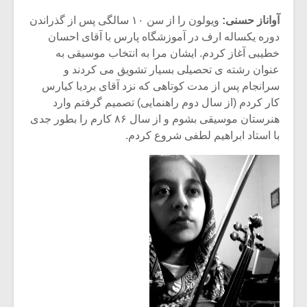
شیش و نیم»
موسیقی فی
برگزار می 
آواناز حسنی:
ویولون را از سن ۱۰ سالگی پس از گذراندن
دوره یکساله ارف در آموزشگاه پارس با آقای احسان
اگر نمی توانی
سکانسی به 
خطیبی آغاز کردم. ایشان مرا به انتخاب موسیقی به
مشهورترین باشی،
موسیقی فیلم 
عنوان رشته ی تحصیلی بسیار تشویق می کردند و
بدنام ترین باش
سرانجام پس از مدت کوتاهی که نزد آقای بردیا کیارس
کار کردم (از سال دوم راهنمایی) تصمیم گرفتم وارد
هنرستان موسیقی بشوم و از سال ۸۶ کارم را بطور جدی
با استاد ابراهیم لطفی شروع کردم.