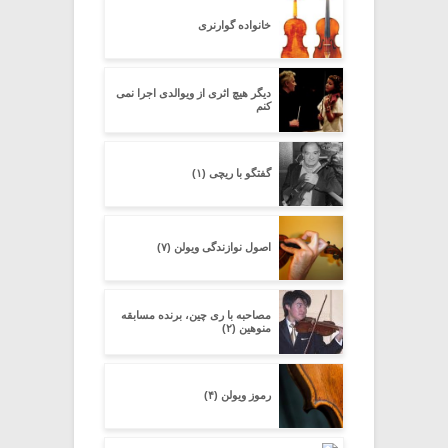
خانواده گوارنری
دیگر هیچ اثرى از ویوالدى اجرا نمى
کنم
گفتگو با ریچی (۱)
اصول نوازندگی ویولن (۷)
مصاحبه با ری چین، برنده مسابقه
منوهین (۲)
رموز ویولن (۴)