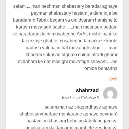
salam ,,,,man pezhman shabestary baradar aghaye
peyman shabestary hastam ja dare inja be
baradaram Tabrik begam va omidvaram hamishe to
karash movafagh bashe …..man motmaen bodam
ke baradaram to in mosabeghe AVAL mishe ba inke
dar rozhye ghable mosabeghe tamarkoze khobi
nadash vali ba in hal movafagh shod …. man
khodam shkhsan olgomo chinin afradi gharar
midaham ke dar mosighi movafagh shavam….be
omide behtarina
پاسخ
shahrzad
۹ خرداد ۱۳۸۹ در ۸:۱۰ ب٫ظ
salam.man az shagerdhaye aghaye
shabestary(pedare mohtarame aghaye peyman)
hastam .mikhastam behetun tabrik begam va
omidvaram dar tamame marahele zendegi va