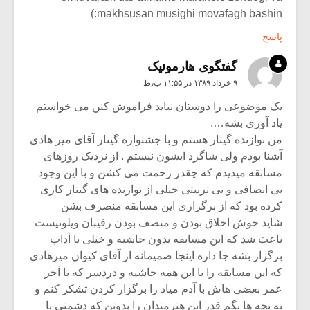
makhsusan musighi movafagh bashin:)
پاسخ
گفتگوی هارمونیک
۹ خرداد ۱۳۸۹ در ۱۱:۵۵ ب٫ظ
یک موضوعی را دوستان نباید فراموش کنن می خواستم
یاد آوری بشه….
من نوازنده گیتار هستم و با جشنواره گیتار آقای میر هادی
آشنا بودم ولی شاگرد ایشون نیستم . از نزدیک روزهای
مسابقه میدیدم که چقدر زحمت می کشن و با این وجود
بی انصافی و بی تربیتی خیلی از نوازنده های گیتار کاری
کرده بود که از برگزاری این مسابقه منصرف بشن
شاید خوش اخلاق بودن و منصف بودن رقیبان ویلونیست
باعث شد که این مسابقه بدون حاشیه و خیلی با آداب
برگزار بشه جا داره اینجا صمیمانه از آقای کیوان میرهادی
که این مسابقه را با این همه حاشیه و دردسر که تا آخر
عمر بعضی هاش با آدم میاد را برگزار کردن تشکر کنم و
به بچه ها بگم قدر این هنرمندان را بدونن که دشمنی با