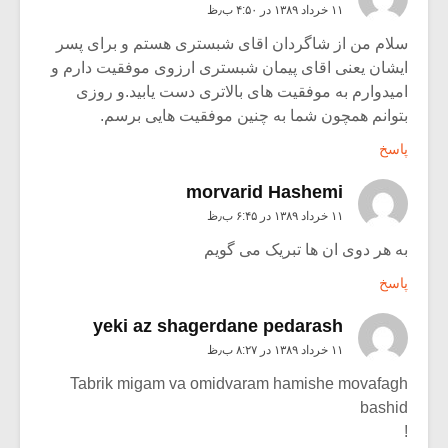
۱۱ خرداد ۱۳۸۹ در ۴:۵۰ ب٫ظ
سلام من از شاگردان اقای شبستری هستم و برای پسر
ایشان یعنی اقای پیمان شبستری ارزوی موفقیت دارم و
امیدوارم به موفقیت های بالاتری دست یابید.و روزی
بتوانم همچون شما به چنین موفقیت هایی برسم.
پاسخ
morvarid Hashemi
۱۱ خرداد ۱۳۸۹ در ۶:۴۵ ب٫ظ
به هر دوی ان ها تبریک می گویم
پاسخ
yeki az shagerdane pedarash
۱۱ خرداد ۱۳۸۹ در ۸:۲۷ ب٫ظ
Tabrik migam va omidvaram hamishe movafagh
bashid
!