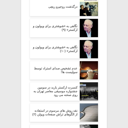
درگذشت روجیرو ریچی
نگاهی به «شوشتری برای ویولون و
ارکستر» (۹)
نگاهی به «شوشتری برای ویولون و
ارکستر» (۱۰)
عدم تشخیص صدای استراد توسط
سولیست ها!
کنسرت ارکستر باربد در سومین
جشنواره موسیقی معاصر تهران به
روی صحنه می رود
نقد روش های مرسوم در استفاده
از الگوهای تراش صفحات ویولن (۲)