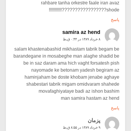
rahbare tanha orkestre faale iran avaz
shode?????????????????!!!!!!!!!!!
پاسخ
samira az hend
۸ خرداد ۱۳۸۹ در ۰:۴۴ ق٫ظ
salam khastenabashid mikhastam tabrik begam be
barandegane in mosabeghe man alaghe shadid be
be in saz daram ama hich vaght forsatesh pish
nayomade ke betonam yadesh begiram az
haminjaham be doste khobam jenabe aghaye
shabestari tabrik migam omidvaram shahede
movafaghiyataye badi az ishon bashim
man samira hastam az hend
پاسخ
پزمان
۹ خرداد ۱۳۸۹ در ۸:۵۵ ق٫ظ