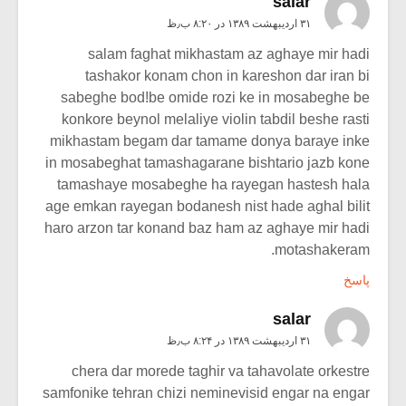
salar
۳۱ اردیبهشت ۱۳۸۹ در ۸:۲۰ ب٫ظ
salam faghat mikhastam az aghaye mir hadi
tashakor konam chon in kareshon dar iran bi
sabeghe bod!be omide rozi ke in mosabeghe be
konkore beynol melaliye violin tabdil beshe rasti
mikhastam begam dar tamame donya baraye inke
in mosabeghat tamashagarane bishtario jazb kone
tamashaye mosabeghe ha rayegan hastesh hala
age emkan rayegan bodanesh nist hade aghal bilit
haro arzon tar konand baz ham az aghaye mir hadi
motashakeram.
پاسخ
salar
۳۱ اردیبهشت ۱۳۸۹ در ۸:۲۴ ب٫ظ
chera dar morede taghir va tahavolate orkestre
samfonike tehran chizi neminevisid engar na engar