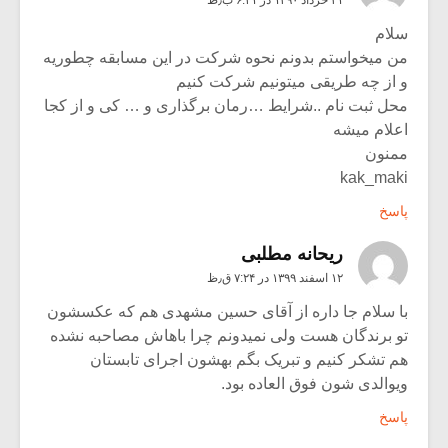
سلام
من میخواستم بدونم نحوه شرکت در این مسابقه چطوریه
و از چه طریقی میتونیم شرکت کنیم
محل ثبت نام ..شرایط …رمان برگذاری و … کی و از کجا
اعلام میشه
ممنون
kak_maki
پاسخ
ريحانه مطلبى
۱۲ اسفند ۱۳۹۹ در ۷:۲۴ ق٫ظ
با سلام جا داره از آقاى حسین مشهدى هم که عکسشون
تو برندگان هست ولى نمیدونم چرا باهاش مصاحبه نشده
هم تشکر کنیم و تبریک بگم بهشون اجراى تابستان
ویوالدى شون فوق العاده بود.
پاسخ