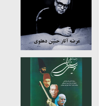
میکلوش روژا
موریس ژار