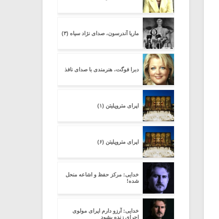
ماریا آندرسون، صدای نژاد سیاه (۳)
دبرا فوگت، هنرمندی با صدای نافذ
اپرای متروپلیتن (۱)
اپرای متروپلیتن (۶)
خدایی: مرکز حفظ و اشاعه منحل
شده!
خدایی: آرزو دارم اپرای مولوی
اجرای زنده بشود