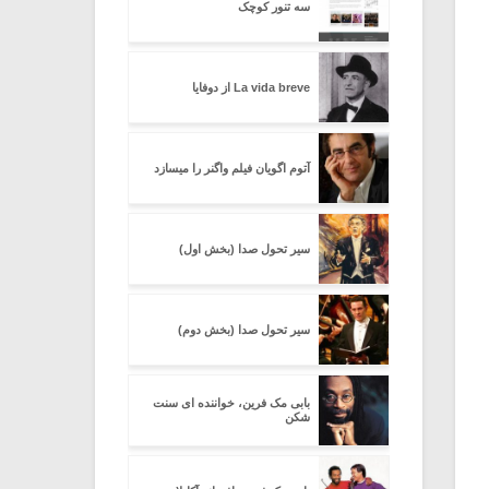
سه تنور کوچک
La vida breve از دوفایا
آتوم اگویان فیلم واگنر را میسازد
سیر تحول صدا (بخش اول)
سیر تحول صدا (بخش دوم)
بابی مک فرین، خواننده ای سنت
شکن