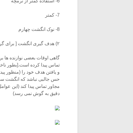
6- استفاده کمتر از نرمچه
7- کمتر
8- نوک انگشت چهارم
۲) هدف گیری انگشت [ برای گرفتن صحیح نت ها]:
گاهی اوقات بعضی نوازنده ها برا
تماس پیدا کرده است.[بطور ناخو
و یافتن هدف خود را (منظور پی
حس جالبی نباشد که انگشت سیم ر
مجاور تماس پیدا کند (این عوام
دقیق به گوش نمی رسد)