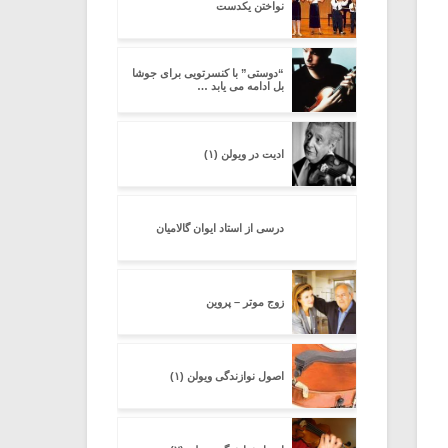
نواختن یکدست
“دوستی” با کنسرتویی برای جوشا
بل ادامه می یابد …
ادیت در ویولن (۱)
درسی از استاد ایوان گالامیان
زوج موتر – پروین
اصول نوازندگی ویولن (۱)