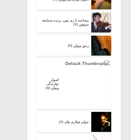
مصاحبه با ری چین، برنده مسابقه
منوهین (۲)
رموز ویولن (۴)
اصول
نوازندگی
ویولن (۸)
جوایز هیلاری هان (۲)