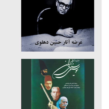
میکلوش روژا
موریس ژار