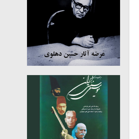
میکلوش روژا
موریس ژار