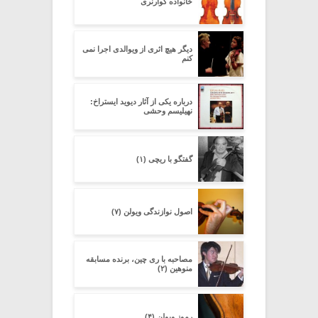
خانواده گوارنری
دیگر هیچ اثرى از ویوالدى اجرا نمى
کنم
درباره یکى از آثار دیوید ایستراخ:
نهیلیسم وحشى
گفتگو با ریچی (۱)
اصول نوازندگی ویولن (۷)
مصاحبه با ری چین، برنده مسابقه
منوهین (۲)
رموز ویولن (۴)