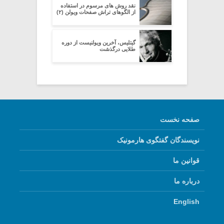
نقد روش های مرسوم در استفاده
از الگوهای تراش صفحات ویولن (۲)
گیتلیس، آخرین ویولنیست از دوره
طلایی درگذشت
صفحه نخست
نویسندگان گفتگوی هارمونیک
قوانین ما
درباره ما
English