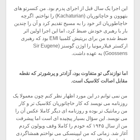
این اجرا یک سال قبل از اجرای پدرم بود. من کنسرتو های
بتهوون و خاچاتوریان (Kachaturian) را نواختم. اگرچه
خاچاطوریان اثر خود را به مسیح تقدیم کرد و آن را چندین
بار با رهبری خودش ضبط کرد، اما این اجرا اولین اثر
ضبط شده من برای بریتیش کلمبیا EMI بود که رهبری
ارکستر فیلارمونیا را اوژن گوسنز (Sir Eugene
Goossens) به عهده داشت.
اما نوازندگی تو متفاوت بود، آزادتر و پرشورتر که نقطه
مقابل اصالت کلاسیک است.
من نمی توانم در این مورد اظهار نظر کنم چون معمولا یک
میکلوش روژا
موریس ژار
روزنامه می نویسد که کار خاچاتوریان کلاسیک تر و کار
من رمانتیک تر بوده و روزنامه ای دیگر کاملا عکس آن را
می نویسد. این سؤال بسیار پیچیده ای است اما پیشرفت
من از سال ۱۹۴۵ که خودم را کاملا وقف ویولون کردم
یادداشتی بر موسیقی
دوره آموزش
آغاز شد. زمانی که من لیپینسکی می نواختم همشاگردی
متن فیلم «متری
موسیقی بر