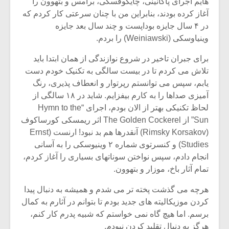
شیش و نیم»
موسیقی فی
هایم اجرای پاگانینی، چایکوفسکی، برامس و بتهوون را
برگزار می 
آغاز کرده بودند، بنابراین من با چنان سرعتی کار کردم که
در ۴ سال جایزه بوداپست و چند سال بعد جایزه
اگر نمی توانی
سکانسی به 
وینیاوسکی (Weiniawski) را بردم.
مشهورترین باشی،
موسیقی فیلم 
بدنام ترین باش
برای جبران تاخیر در شروع نوازندگی از همان ابتدا باید
تلاش می کردم تا در بیست سالگی به تکنیک خودم دست
یابم، سپس می توانستم رپرتوار و انعطاف پذیری، رنگ
آمیزی صداها را به کارم بیفزایم. شاید در ۱۸ سالگی از
لحاظ تکنیکی بهتر از الان بودم، اجرای “Hymn to the
Sun” از The Golden Cockerel اثر ریمسکی کورساکوف
(Rimsky Korsakov) آنقدرها هم بد نبود! ارنست (Ernst
Studies) و کنسرتوی شماره ۲ وینیوسکی را به آسانی
انجام دادم، سپس نواختن سوناتهای بسیاری را آغاز کردم،
تمام آثار باخ، موزار و بتهوون.
هرچه می گذشت پخته تر می شدم و همیشه به دنبال پیدا
کردن موزیکالیته های جدید بودم تا بتوانم در آثارم به کمال
برسم. اما هیچ گاه نمی خواستم که شبیه پدرم کار کنم،
هرگز به دنبال تقلید کردن نبودم.