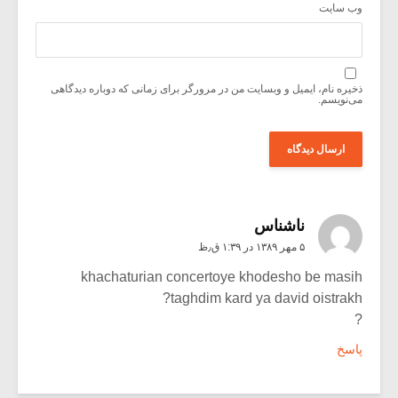
وب‌ سایت
ذخیره نام، ایمیل و وبسایت من در مرورگر برای زمانی که دوباره دیدگاهی
می‌نویسم.
ناشناس
۵ مهر ۱۳۸۹ در ۱:۳۹ ق٫ظ
khachaturian concertoye khodesho be masih
taghdim kard ya david oistrakh?
?
پاسخ