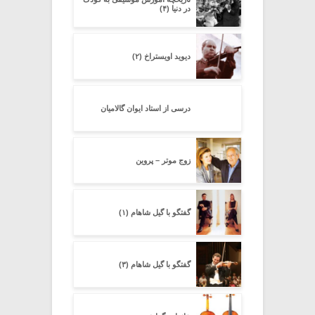
در دنیا (۴)
دیوید اویستراخ (۲)
درسی از استاد ایوان گالامیان
زوج موتر – پروین
گفتگو با گیل شاهام (۱)
گفتگو با گیل شاهام (۳)