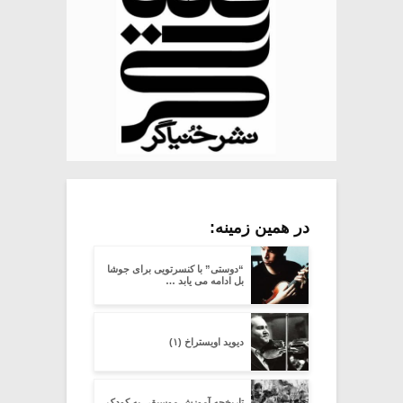
در همین زمینه:
“دوستی” با کنسرتویی برای جوشا
بل ادامه می یابد …
دیوید اویستراخ (۱)
تاریخچه آموزش موسیقی به کودک