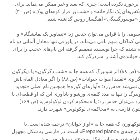
 برخورد نکرده است؛ چیزی که بعید و غیر ممکن می‌نماید. برای
مثال: «تصنیف‌های بوریس»، «عکس‌های یک نگارخانه» و «شب بر فراز کوه‌‌های پوک» (ص ۳۰)
 از «موسورگسگی» آهنگساز روس گذاشته شده.
سومی را با قراین می‌توان حدس زد: «تصاویر یک نمایشگاه» و
کماکان مبهم باقی می‌ماند. در پاورقی تنها معادل آلمانی دو نام
ه نشده که چرا نویسنده تصمیم گرفته این نام‌های عجیب را برای
 خواننده‌ی آشنا را سردرگم کند.
از همین نمونه است: «شب تیره» (ص ۸۸) اثر شونبرگ که همه جا به «شب دگرگون» یا دیگرگون
ترجمه می‌شود. نام اصلی اثر دیگر وی «تقلید اصوات حیوانات» (ص ۸۸) را اگر معادل آلمانی‌اش
وی نمی‌شد حدس زد؛ «آوازهای گوره»! همچنین نام اصلی «تجدید
رشو» (ص ۱۸۳) از شونبرگ را تنها به مدد کلمه‌ی ورشو و یادآوری این که او قطعه‌ای با
عنوان «بازمانده‌ای از ورشو» دارد می‌توان حدس زد؛ یا «محکوم کردن لوکولوس» (ص ۱۶۹)
متون فارسی به «محاکمه‌ی لوکولوس» شهرت دارد.
از نوجوانان» (ص ۲۰۰) اشتوکهاوزن که همه جا به «آواز جوانان» ترجمه شده است. یا
«آماده‌سازی پیانو» (ص ۱۹۱) که ترجمه‌ی «Prepared piano» است، در فارسی به شکل مجهول
دانده شده و به این شکل صحیح‌تر به نظر می‌رسد.