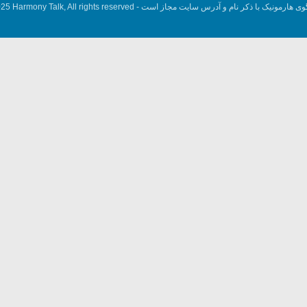
وی هارمونیک با ذکر نام و آدرس سایت مجاز است -
5 Harmony Talk, All rights reserved.