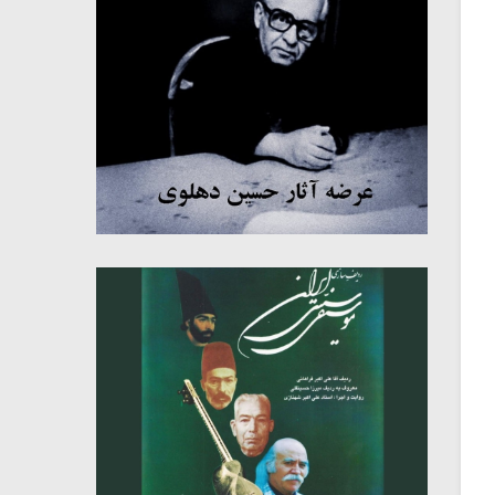
میکلوش روژا
موریس ژار