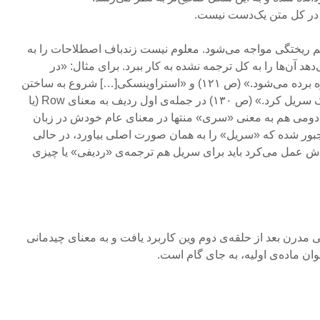
در کل متن یک‌دست نیست.
هم ریختگی مواجه می‌شود. معلوم نیست زندباف اصطلاحات را به
هد آن‌ها را به کل ترجمه نشده به کار ببرد. برای مثال: «در
سال‌های بعد از تکنیک ردیف بهره برده می‌شود.» (ص ۱۲۱) و «استراوینسکی[…] شروع به ساختن
آخرین ردیف از آثار خود در تکنیک سریل کرد.» (ص ۱۳۰) در جمله‌ی اول ردیف به معنای Row (یا
Tone se) به کار رفته (۷) و دومی هم به معنی «سری» منتها در معنای عام خودش در زبان
ور شده که «سریل» را به همان صورت اصلی بیاورد، در حالی
‌اش عمل می‌کرد باید برای سریل هم ترجمه‌ی «ردیفی» یا چیزی
مدرن بعد از حلقه‌ی دوم وین کاربرد یافت و به معنای چیدمانی
ان ماده‌ی اولیه، به جای گام است.