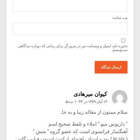
وب‌ سایت
ذخیره نام، ایمیل و وبسایت من در مرورگر برای زمانی که دوباره دیدگاهی
می‌نویسم.
کیوان میرهادی
۱۴ آبان ۱۳۸۹ در ۱۰:۴۲ ب٫ظ
سلام ممنون از مقاله زیبا و به جا.
” داریوس میو ” املاء و تلفظ صحیح اسم
آهنگساز فرانسوی است که عضو گروه ” شش ”
( le six ) بود و استاد راهنمای ارکستراسیون فیلیپ گلس