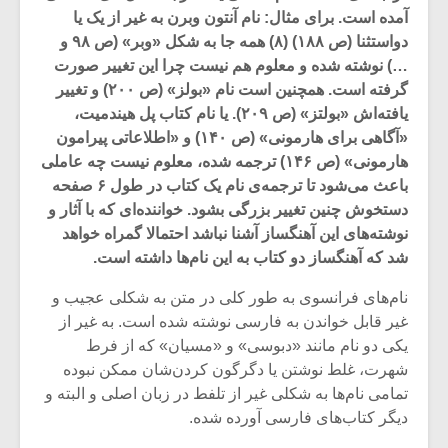
آمده است. برای مثال: نام آنتون وبرن به غیر از یک یا
دواستثنا (ص ۱۸۸) (۸) همه جا به شکل «وبر» (ص ۹۸ و
…) نوشته شده و معلوم هم نیست چرا این تغییر صورت
گرفته است. همچنین است نام «بولز» (ص ۲۰۰) و تغییر
یافته‌اش «بولتز» (ص ۲۰۹). یا نام کتاب پل هیندمیت،
«آگاهی برای هارمونی» (ص ۱۴۰) و «اطلاعاتی پیرامون
هارمونی» (ص ۱۴۶) ترجمه شده، معلوم نیست چه عاملی
باعث می‌شود تا ترجمه‌ی نام یک کتاب در طول ۶ صفحه
دستخوش چنین تغییر بزرگی بشود. خواننده‌ای که با آثار و
نوشته‌های این آهنگساز آشنا نباشد احتمالا گمراه خواهد
شد که آهنگساز دو کتاب به این نام‌ها داشته است.
نام‌های فرانسوی به طور کلی در متن به شکلی عجیب و
میکلوش روژا
موریس ژار
غیر قابل خواندن به فارسی نوشته شده است. به غیر از
یکی دو نام مانند «دبوسی» و «مسیان» که از فرط
شهرت، غلط نوشتن یا دگرگون کردن‌شان ممکن نبوده
تمامی نام‌ها به شکلی غیر از تلفط در زبان اصلی و البته و
یادداشتی بر موسیقی
دوره آموزش
دیگر کتاب‌های فارسی آورده شده.
متن فیلم «متری
موسیقی بر