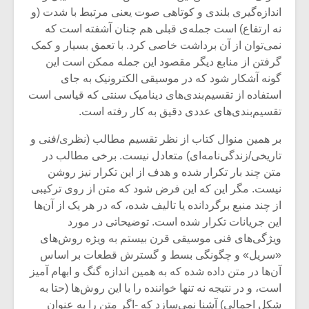
اندازه‌گیری بلندی و کوتاهی صوت یعنی مرتبط با شدت (و
نه ارتفاع) است جمله‌ی قبلی هم چنان آشفته است که
نمی‌توان از آن برداشت خاصی کرد. با تعمق بسیار و کمک
گرفتن از منابع دیگر مقصود این جمله ممکن است این
گونه آشکار شود که در موسیقی الکترونیک به جای
استفاده از تقسیم‌بندی‌های دینامیک سنتی که قیاسی‌ است
تقسیم‌بندی‌های عددی دقیق به کار رفته است.
بر همین منوال کتاب از نظر تقسیم مطالب (نظری/فنی و
تاریخی/زندگی‌نامه‌ای) متعادل نیست. برخی مطالب در
متن چند بار تکرار شده و هدف از این تکرار نیز روشن
نیست. مگر این که این فرض شود که متن از روی ترکیبی
از چند منبع برگردانده یا تالیف شده، که در هر یک از آن‌ها
این جریانات تکرار شده است. توضیحاتی در مورد
ویژگی‌های فنی موسیقی قرن بیستم به ویژه روش‌های
«سریل» و چگونگی بسط و گسترش قطعات بر اساس
آن‌ها در متن داده شده که به همین اندازه گنگ و ابهام آمیز
است، و در نتیجه نه تنها خواننده را با این روش‌ها (حتا به
شکل اجمالی) آشنا نمی‌سازد که -اگر متن را به عنوان