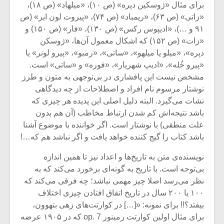
شیش و نیم»
موسیقی فی
برای مثال «ژوسکین دپره» (ص ۱۰)، «میلهاد» (ص ۱۸)،
برگزار می 
«زاتی» (ص ۶۳)، «ریمباد» (ص ۷۴)، «پیروت لون ایر» (ص
۹۱ و …)، «ادیپوس رکس» (ص ۱۳۰)، «فار» (ص ۱۵۰) و
اگر نمی توانی
سکانسی به 
«زات» (ص ۱۵۲) که اشکال معمول آن‌ها، «ژوسکن
مشهورترین باشی،
موسیقی فیلم 
بدنام ترین باش
دپره»، «میلو یا میلهو»، «ساتی»، «رمبو»، «پیرو لونر» یا
«پیرو خُله»، «ادیپ شهریار»، «فوره» و «ساتی» است.
مشخص نیست این پافشاری در بی‌توجهی به متون و طرز
نوشتار مرسوم نام افراد و اصطلاحات از چه دیدگاهی
نشات می‌گیرد. البته دلیل اصلی این پدیده هر چیزی که
باشد نتیجه‌اش کم شدن ارتباط مخاطب (آن هم بدون
علت منطقی) با نوشتار است. اگر خواننده با موضوع آشنا
باشد کتاب را گیج کننده خواهد یافت و اگر نباشد هم که…!
نویسنده‌ی متن به تاریخ‌ها و اعداد نیز تا همین اندازه
بی‌توجه است. با تاریخ به گونه‌ای برخورد می‌کند که به
نظر می‌رسد اصلا چیز مهمی نباشد؛ چه فرقی می‌کند که
۱۰۰ یا ۲۰۰ سال در تاریخ اتفاق افتادن چیزی اختلاف
بیفتد؟!! برای نمونه: «[…] در کوارتت‌های زهی بتهوون،
برای مثال اولین کوارتت رمینور op. 7 که در ۱۹۰۵ عرضه