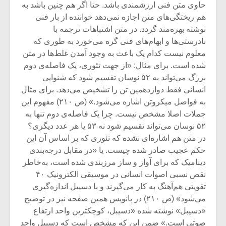
حاوی متن فنی ارزشمندی باشد. حتا اگر هم چنین باشد به
هم ریختگی‌های متن اجازه نمی‌دهد خواننده از بار فنی
نوشته بهره‌مند گردد. در متن اشتباهات ترجمه با
نادرستی‌ها و ابهام‌های فنی گره می‌خورد به طوری که
معلوم نیست کدام یک باعث به وجود آمدن غلط‌ها در متن
شده‌ است. برای مثال: «از جهت تئوری، یک فاصله‌ی دوم
بزرگ می‌تواند به ۵۲ نوسان تقسیم شود که شنوایی
انسانی فقط دوازدهمین تن را تشخیص می‌دهد. برای مثال
به فواصل میکروتن اشاره می‌شود.» (ص ۲۱۰) مفهوم این
جملات اصلا مشخص نیست. چرا یک فاصله‌ی دوم تنها به
۵۲ نوسان می‌تواند تقسیم شود نه ۵۳ یا هر عدد دیگری؟
در متن هم اشاره‌ای نشده که تئوری که بر اساس آن این
حکم عجیب صادر شده چیست. یا «در مقابل درجه‌بندی
دینامیک که برای آواز و ساز مرزبندی شده است، به‌خاطر
نقص نسبی اصوات انسانی در موسیقی الکترونیک ۴۰
تقویتی هم‌آهنگ به کار می‌گیرند و با دسیبل اندازه‌گیری
می‌شود» (ص ۲۱۰) در پانویس همین صفحه نیز در توضیح
«دسیبل» نوشته شده «دسیبل، کوچکترین واحد ارتفاع
صوتی است.» ضمن این که مشخص است که دسیبل واحد