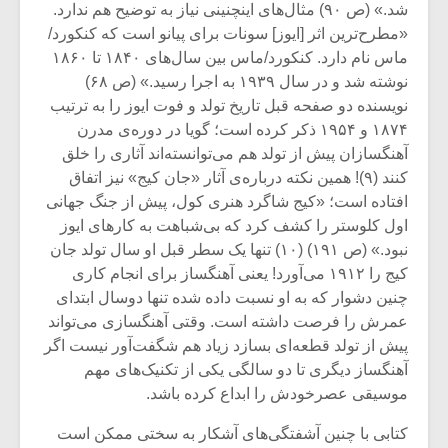
شد.» (ص ۹۰) مثال‌های اینچنینی نیاز به توضیح هم ندارد.
«مطرح‌ترین اثر [ایوز] سونات برای پیانو است که کنکورد/
ماس نام دارد. کنکورد/ماس بین سال‌های ۱۸۴۰ تا ۱۸۶۰
نوشته شد و در سال ۱۹۳۹ به اجرا رسید.» (ص ۶۸)
نویسنده دو صفحه قبل تاریخ تولد و فوت ایوز را به ترتیب
۱۸۷۴ و ۱۹۵۴ ذکر کرده است؛ گویا در دوره‌ی مدرن
آهنگسازان پیش از تولد هم می‌توانسته‌اند آثاری را خلق
کنند (۹)! همین نکته درباره‌ی آثار «جان کیج» نیز اتفاق
افتاده است؛ «کیج شاگرد هنری کول، پیش از جنگ جهانی
اول کلوستر را کشف کرد که بی‌شباهت به کارهای ایوز
نبود.» (ص ۱۹۱) (۱۰) تنها یک سطر قبل او سال تولد جان
کیج را ۱۹۱۲ می‌آورد! یعنی آهنگساز برای انجام کاری
چنین دشوار که به او نسبت داده شده تنها دوسال ابتدای
عمرش را فرصت داشته است. وقتی آهنگسازی می‌تواند
پیش از تولد قطعه‌ای بسازد زیاد هم شگفت‌آور نیست اگر
آهنگساز دیگری تا دو سالگی یکی از تکنیک‌های مهم
موسیقی عصرخودش را ابداع کرده باشد.
کتابی با چنین آشفتگی‌های آشکار به سختی ممکن است