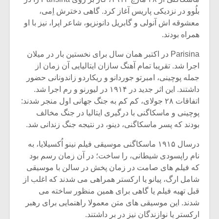
بلُوو در نزدیکی پاریس آغاز کرد. گاهی دخترش اِمی،
معشوقه اش آنولی و گابریل دانونزیو، شاعر اپرا، نیز با او
همراه بودند.
Parisina در اکتبر همان سال برای نخستین بار در میلان
اجرا شد. تقریبا تمام آهنگ سازان ایتالیایی آن زمان از
جمله پوچینی، امبرتو جوردانو و ریکاردو زاندونانی حضور
داشتند. این اثر جدید در ۱۹۱۴ در لیورنو و رم اجرا شد.
اتفاقات ۲۸ جولای، کم کم به جنگ جهانی اول منجر شدند:
پوچینی و ماسکاگنی با درگیری ایتالیا در جنگ مخالف
بودند که پسر ماسکاگنی، دینو، در نتیجه جنگ زندانی شد.
درسال ۱۹۱۵ ماسکاگنی موسیقی فیلم نینو اُکسیلایا، به
نام راپسودی شیطانی، را ساخت؛ در آن زمان رسم بود
که فیلم های صامت در زمان پخش در سالن با موسیقی
شامل ارگ، پیانو یا ارکستر همراهی می شدند که اغلب از
قبل تهیه فیلم یا گاهی برای همین منظور ساخته می
شدند. این موسیقی های متن معمولا راهنمایی برای رهبر
ارکستر یا نوازندگان نیز در بر داشتند.