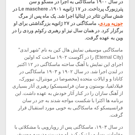
در سال ۱۹۰۰ ماسکاگنی به اجرا در مسکو و سن
پترزبورگ پرداخت. در ۱۷ ژانویه ۱۹۰۱، Le maschere در
شش سالن تئاتر در ایتالیا اجرا شد. یک ماه پس از مرگ
جوزپه وردی
، ماسکاگنی در ۲۷ ژانویه بزرگداشتی برای او
برگزار کرد. در همان سال نیز او رهبری رکوئم وردی را در
وین به عهده گرفت.
ماسکاگنی موسیقی نمایش هال کین به نام “شهر ابدی”
(Eternal City) را در آگوست ۱۹۰۲ ساخت که اولین
اجرای این نمایش با آهنگ ساخته ماسکاگنی در ۱۲ اکتبر
در لندن اجرا شد. در سال ۱۹۰۲ و ۱۹۰۳ ماسکاگنی در
کانادا و و ایالات متحده (مخصوصا در مونترال، نیوورک،
فیلادلفیا، بوستون و سان فرانسیسکو) رهبری آثار بسیاری
از آهنگ سازان را در کنار آثار خودش به عهده داشت. این
میکلوش روژا
موریس ژار
برنامه ها اکثرا با شکست مواجه شدند به جز در سان
فرانسیسکو که ماسکاگنی به خوبی مورد استقبال قرار
گرفت.
یادداشتی بر موسیقی
دوره آموزش
در سال ۱۹۰۳، ماسکاگنی پس از رویارویی با مشکلاتی با
متن فیلم «متری
موسیقی بر
مقامات، پسارو را ترک کرد. او مدیریت مدرسه موسیقی