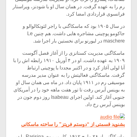
شیش و نیم»
موسیقی فی
رم را به عهده گرفت. در همان سال او با شودنز، ویراستار
برگزار می 
فرانسوی قراردادی امضا کرد.
اگر نمی توانی
سکانسی به 
مشهورترین باشی،
موسیقی فیلم 
در سال ۱۹۰۵ بود که ماسکاگنی با راجر لئونکالوالو و
بدنام ترین باش
جاکومو پوچینی مشاجره هایی داشت. هم چنین Le
maschere در لیورنو برای نخستین بار اجرا شد.
ماسکاگنی مدیریت کستانزی را از آغاز فصل آگوست
۱۹۰۹ به عهده داشت. او در ۴ آوریل ۱۹۱۰ رابطه اش را با
آنا لولی آغاز کرد و در اکتبر مجددا با پوچینی ارتباط
گرفت. ماسکاگنی فعالیتش را به عنوان مدیر مدرسه
موسیقی رم در ۱۹۱۱ پایان داد. در ماه می همان سال او
به بوینس آیرس رفت تا تور هفت ماهه خود را در آمریکای
جنوبی آغاز کند. اولین اجرای Isabeau روز دوم جون در
بوینس آیرس رخ داد.
بشنوید قسمتی از “دوستم فریتز” را ساخته ماسکانی
ماسکاگنی از ۲۸ مارچ ۱۹۱۲، کار بر روی Parisina را در