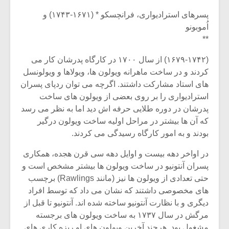
پسرهای استرادیواری، فرانچسکو * (۱۶۷۱-۱۷۴۳) و
اُموبونو
**
(۱۶۷۹-۱۷۴۲) از سال ۱۷۰۰ در کارگاه پدرشان کار می
کردند و در ساخت ماهرانه ویولون ها، ویولاها و ویولونسل
های استاد مشارکت داشتند. اگرچه می توان ردپای پسران
استرادیواری را بر روی بعضی از ویولون های ساخت
پدرشان در دوره طلایی حرفه اش دید اما به نظر می رسد
که آن ها بیشتر در مراحل اولیه ساخت ویولون درگیر
بودند و به امور کارگاه رسیدگی می کردند.
در اواخر دهه بیست و اوایل دهه سی قرن هجده، همکاری
میکلوش روژا
موریس ژار
پسران آنتونیو در ساخت ویولون ها بیشتر مشخص است و
حتی تعدادی از ویولون ها نیز (مانند Rawlings) برچسب
های مخصوصی داشتند که نشان می داد که توسط افراد
دیگری و با نظارت آنتونیو ساخته شده اند. آنتونیو تا قبل از
یادداشتی بر موسیقی
دوره آموزش
مرگش در سال ۱۷۳۷ به ساخت ویولون های برجسته
متن فیلم «متری
موسیقی بر
مشغول بود. هرچند آخرین ویولون های او ریزه کاری های