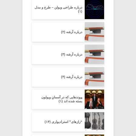
درباره طراحی ویولن – طرح و مدل
(۱)
درباره آرشه (۲)
درباره آرشه (۳)
درباره آرشه (۴)
پیوندهایی که در آسمانِ ویولون
بسته شده اند (۱)
“رازهای” استرادیواری (۱۴)