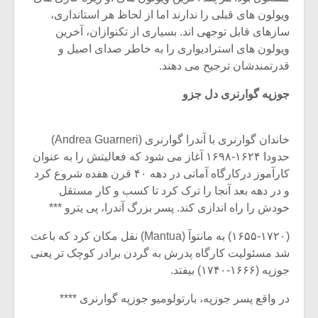
شیش و نیم»
موسیقی فی
ویولون های قبلی را ندارند اما از لحاظ هر استانداری،
برگزار می 
سازهای قابل توجهی اند. بسیاری از تکنوازان، آخرین
اگر نمی توانی
سکانسی به 
ویولون های استرادیواری را به خاطر صدای اصیل و
مشهورترین باشی،
موسیقی فیلم 
قدرتمندشان ترجیح می دهند.
بدنام ترین باش
جوزپه گوارنری دل جزو
خاندان گوارنری با آندرا گوارنری (Andrea Guarneri)
حدودا ۱۶۲۴-۱۶۹۸ آغاز می شود که فعالیتش را به عنوان
کارآموز درکارگاه آماتی در دهه ۴۰ قرن هفده شروع کرد
و در دهه بعد آنجا را ترک کرد تا کسب و کار مستقل
خودش را راه اندازی کند. پسر بزرگ آندرا، پی یترو ***
(۱۶۵۵-۱۷۲۰) به مانتوآ (Mantua) نقل مکان کرد که باعث
شد مسئولیت کارگاه پدرش به گردن برادر کوچک تر یعنی
جوزپه (۱۶۶۶-۱۷۴۰) بیفتد.
در واقع پسر جوزپه، بارتولومیو جوزپه گوارنری ****