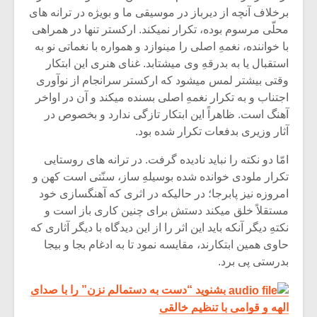
شیش و نیم»
موسیقی فی
برخلاف آنچه از دیرباز در موسیقی ما و بویژه در ترانه های
برگزار می 
محلّی مرسوم بوده، تکرار نمیکند. ارکستر تنها در همراهی
اگر نمی توانی
سکانسی به 
با خواننده، نغمهِ اصلی را مینوازد و همواره با نغماتی نو به
مشهورترین باشی،
موسیقی فیلم 
استقبال یا به بدرقهِ وی میشتابد. غنای هنری این ابتکار
بدنام ترین باش
وقتی بیشتر لمس میشود که ارکستر سرانجام از نوآوری
اجتناب و به تکرار نغمهِ اصلی بسنده میکند و آن در اواخر
آهنگ است. ظاهراً این ابتکار تازگی ندارد و بخصوص در
آثار وزیری بدفعات تکرار شده بود.
امّا دو نکته را نباید نادیده گرفت. در ترانه های روستایی
تکرار ملودی خوانده شده بوسیلهِ ساز، سنّتی است کهن و
امروزه نیز پابرجا؛ در حالیکه در اثری که آهنگسازی خود
مستقلاً خلق میکند دستش برای چنین کاری باز است و
نکتهِ دیگر آنکه باید این اثر را از این دیدگاه با دیگر آثاری که
حاوی همین ابتکارند، مقایسه نمود تا به ادغام بجا و بیجا
بدرستی پی برد.
بشنوید “دست به دستمالم نزن” را با صدای
الهه و قوامی با تنظیم خالقی