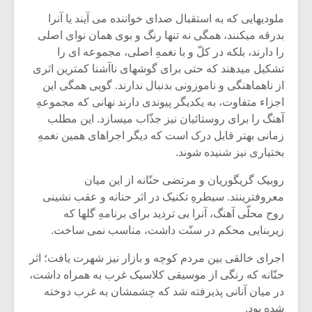
ملودیهایی که به استقبال صدای خواننده می آیند یا آنرا
بدرقه میکنند، همگی نه تنها رنگ و بوی همان نوای اصلی
را دارند، بلکه در کلّ و با نغمهِ اصلی، مجموعه ای را
تشکیل میدهند که حتی برای گوشهای ناآشنا کمترین اثری
از ناهماهنگی و ناموزونی بدنبال ندارند. گویی همگی این
اجزاء متفاوت، به یکدیگر پیوندی دارند نهانی که مجموعهِ
آهنگ را برای روستائیان نیز جذّاب میسازد. این مطلب
زمانی بهتر قابل درک است که دیگر اجراهای همین نغمهِ
بختیاری نیز شنیده شوند.
روبیک گریگوریان و مرتضی حنّانه از این میان
معروفترینند. سیطرهِ تکنیک در اثر حنانه و عقب نشینی
روح محلّی آهنگ، آنرا بی تردید برای برنامهِ گلها که
زیربنایی محکم در سنّت داشت، مناسب نمی ساخت.
اجرای خالقی بین مردم کوچه و بازار نیز شهرت یافت؛ اثر
حنّانه که رنگی از موسیقی کلاسیک غرب به همراه داشت،
در میان آنانی پذیرفته شد که چشمشان به غرب دوخته
شده بود.