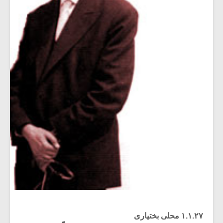
۱.۱.۲۷ محلی بختیاری