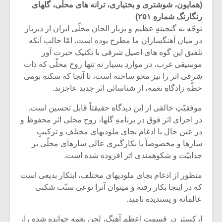
(همایون، شوشتری و بختیاری، ترانه های محلّی، گلهای
رنگارنگ شمارهِ ۲۵۱)
توجّه به گنجینهِ عظیم و پربار الحان محلّی ایران از دیرباز
در میان آهنگسازان ما مطرح بوده است. امّا جالب آنکه
تلفیق این گوه های اصیل شرقی با تکنیک حیرت آور
موسیقی غرب، در مواردِ بسیار نه تنها روح محلّی که ذات
شرقی اثر را نیز محو ساخته است، تا آنجا که سکنهِ بومی
خطّهِ زادگاهِ نغمه، از شناسائی اثر جدید عاجزند.
موفقیّتِ خالقی از این دیدگاه حقیقتاً قابل تحسین است.
در اجرای اثر فوق در برنامهِ گلها، روح محلی اثر محفوظ و
در عین حال با ادغام بجای ملودیهای مختلف و ترکیبِ
سازها و مخصوصاً با بکارگیری عالی سازهای محلّی بر
میکلوش روژا
موریس ژار
جذابیّت و شکوهمندی اثر افزوده شده است.
منظور از ادغام بجای ملودیهای مختلف، ابتکار بدیعی است
که در اینجا بکار رفته و میتوان آنرا نوعی سنّت شکنی
عالمانه و پسندیده نامید.
یادداشتی بر موسیقی
دوره آموزش
متن فیلم «متری
موسیقی بر
ارکستر در قسمت اعظم آهنگ، لحن نغمه خوانده شده را،