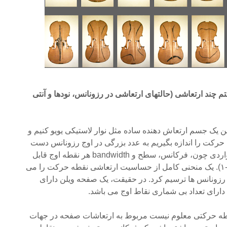
 چند ارتعاشی (حالتهای ارتعاشی در رزونانس، نودها و آنتی
ن یک جسم ارتعاش دهنده ساده مثل نوار لاستیکی یویو کنیم و
ت را اندازه بگیریم به عدد بزرگی در اوج رزونانس دست
خواهیم یافت. هر رزونانس با مواردی چون، فرکانس، سطح و bandwidth هر نقطه اوج قابل
توضیح دادن می باشد ( تصویر ۲-۱). یک منحنی کامل از حساسیت ارتعاشی نقطه حرکت را می
ام رزونانس ها ترسیم کرد. در حقیقت، یک صفحه ویلن دارای
رای تعداد بی شماری نقاط اوج می باشد.
طه حرکتی معلوم نیست مربوط به ارتعاشات صفحه در جهات