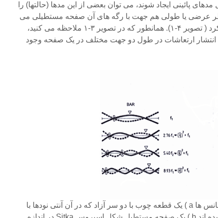
ای پائینی ایجاد شوند، می توان بعضی از این مدها (حالتها) را
 نظر عرضی یا طولی هم جهت با رگه های آن صفحه مستطیلی می
باشند، نمونه سازی و پشتیبانی کرد ( تصویر ۴-۱). همانطور که در تصویر ۳-۱ ملاحظه می کنید،
انتشار ارتعاشات در طول دو جهت مختلف در یک صفحه وجود
تصویر۱.۳ توزیع ارتعاش در رزونانس ها a ) یک قطعه چوب با دو سر آزاد که در آن آنتی نودها با
مثلث و نودها با دایره مشخص شده اند b ) یک صفحه مستطیل شکل اسپروس Sitka در اندازه