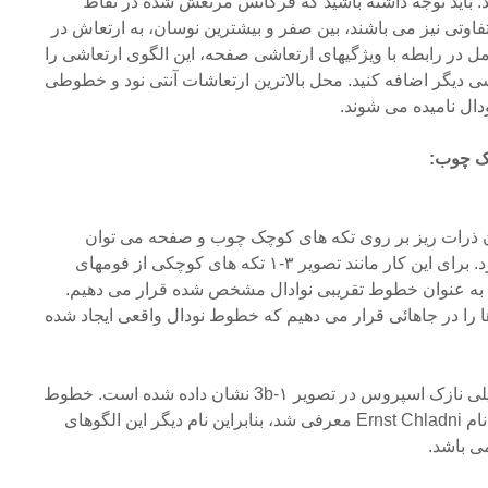
 باید توجه داشته باشید که فرکانس مرتعش شده در نقاط
وتی نیز می باشند، بین صفر و بیشترین نوسان، به ارتعاش در
مل در رابطه با ویژگیهای ارتعاشی صفحه، این الگوی ارتعاشی را
یگر اضافه کنید. محل بالاترین ارتعاشات آنتی نود و خطوطی
ال نامیده می شوند.
ک چوب:
یدن ذرات ریز بر روی تکه های کوچک چوب و صفحه می توان
خطوط نودال آنها را مشخص کرد. برای این کار مانند تصویر ۳-۱ تکه های کوچکی از فومهای
 به عنوان خطوط تقریبی نوادال مشخص شده قرار می دهیم.
از اندازه گیریt فوم ها را در جاهائی قرار می دهیم که خطوط نودال واقعی ایجاد شده
خطوط نودال یک صفحه مستطیلی نازک اسپروس در تصویر ۱-3b نشان داده شده است. خطوط
نودال در ابتدا توسط شخصی به نام Ernst Chladni معرفی شد، بنابراین نام دیگر این الگوهای
ی باشد.