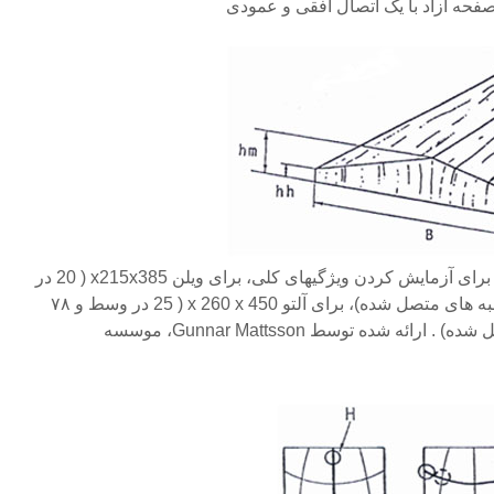
تصویر ۵.۱ اندازه های صفحه رو برای آزمایش کردن ویژگیهای کلی، برای ویلن x215x385 ( 20 در
وسط و ۷.۵ میلی متر در طول لبه های متصل شده)، برای آلتو x 260 x 450 ( 25 در وسط و ۷۸
میلی متر در طول لبه های متصل شده) . ارائه شده توسط Gunnar Mattsson، موسسه