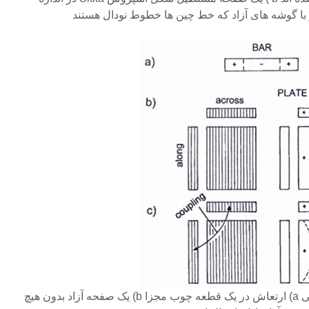
تصویر ۴.۱ حالتهای ارتعاش اصلی a) ارتعاش در یک قطعه چوب مجزا b) یک صفحه آزاد بدون هیچ