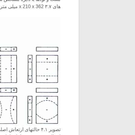
های ۳.۷ x 210 x 362 میلی متر با گوشه های آزاد که خط چین ها خطوط نودال هستند