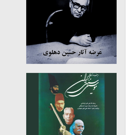
میکلوش روژا
موریس ژار