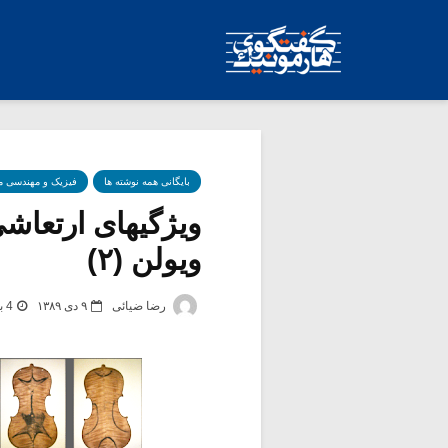
بایگانی همه نوشته ها
فیزیک و مهندسی 
ویژگیهای ارتعا
ویولن (۲)
رضا ضیائی
۹ دی ۱۳۸۹
4 برچسب -