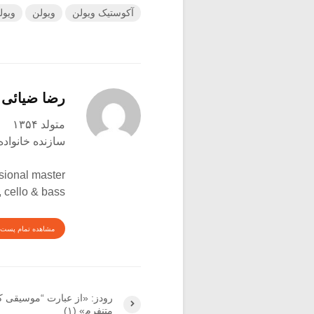
آکوستیک ویولن
ویولن
ویول
رضا ضیائی
متولد ۱۳۵۴
سازنده خانواده
sional master
, cello & bass
مشاهده تمام پست 
رودز: «از عبارت “موسیقی ک
متنفرم» (۱)