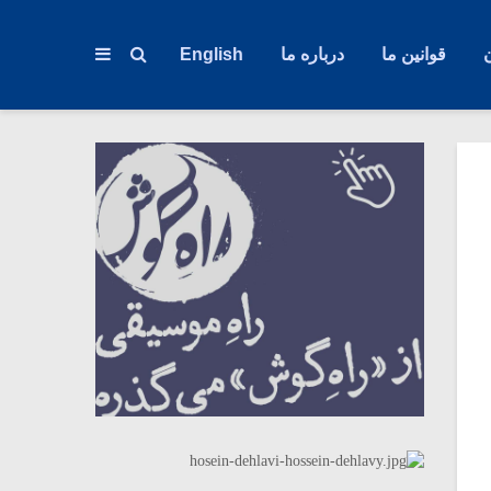
قوانین ما
درباره ما
English