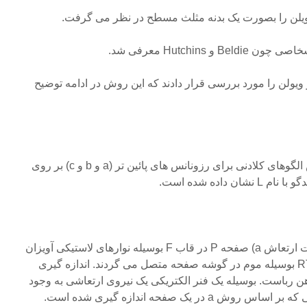
یلن را بصورت یک بدنه مثلث مسطح در نظر می گرفت.
 Hutchins معرفی شد.
یولن را مورد بررسی قرار دادند که این روش در ادامه توضیح
تصویر ۱.۸ تنظیم شده بر اساس الگوهای کلادنی برای رزونانس های پائین تر (a و b و c) بر روی
تصویر۱.۹. اندازه گیری حساسیت ارتعاش a) صفحه P در قاب F بوسیله نوارهای لاستیکی آویزان
شده و RB و اندازه گیری صدا RT بوسیله موم در گوشه صفحه متصل می گردند. اندازه گیری
 رباست. بوسیله یک فنر الکتریکی یک نیروی ارتعاشی به وجود