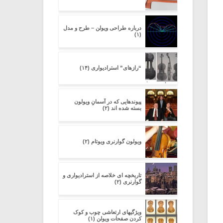
درباره طراحی ویولن – طرح و مدل
(۱)
“رازهای” استرادیواری (۱۴)
پیوندهایی که در آسمانِ ویولون
بسته شده اند (۲)
ویولون گوارنری ویوتام (۲)
تاریخچه ای خلاصه از استرادیواری و
گوارنری (۲)
ویژگیهای ارتعاشی چوب و کوک
کردن صفحات ویولن (۱)