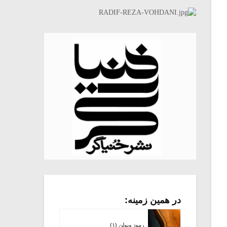
در همین زمینه:
میکلوش روژا
موریس ژار
رموز ویولن (۱)